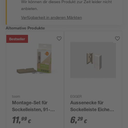
Wir können dir dieses Produkt zur Zeit leider nicht
anbieten.
Verfügbarkeit in anderen Märkten
Alternative Produkte
Bestseller
toom
EGGER
Montage-Set für
Aussenecke für
Sockelleisten, 91-
Sockelleiste Eiche
teilig
weiss 2 Stück
11
,
6
,
99
29
€
€