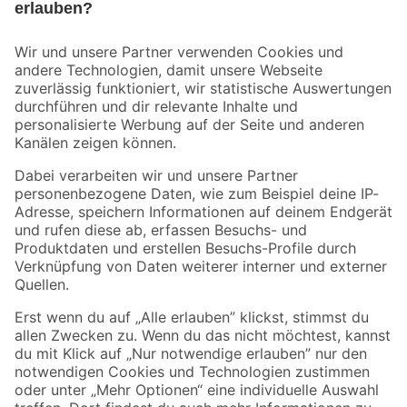
Bleib auf dem Laufenden mit unserem Newsletter
Der toom Newsletter: Keine Angebote und Aktionen mehr verpassen!
Zur Newsletter Anmeldung
Folge uns
Zahlungsarten
Versandarten
Sicher einkaufen
Jetzt die toom-App herunterladen