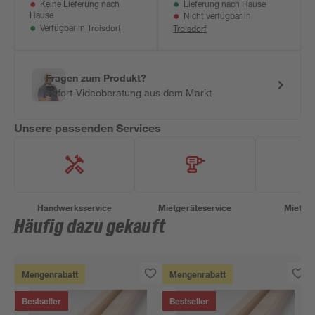
Keine Lieferung nach
Lieferung nach Hause
Hause
Nicht verfügbar in
Troisdorf
Troisdorf
Verfügbar in
Fragen zum Produkt?
Sofort-Videoberatung aus dem Markt
Unsere passenden Services
Handwerksservice
Mietgeräteservice
Miettra
Häufig dazu gekauft
Mengenrabatt
Mengenrabatt
Bestseller
Bestseller