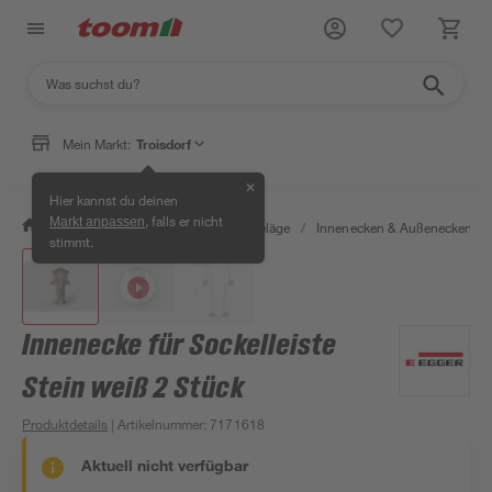
Mein Markt:
Troisdorf
✕
Hier kannst du deinen
, falls er nicht
Markt anpassen
/
Bauen & Renovieren
/
Bodenbeläge
/
Innenecken & Außenecken
/
stimmt.
Innenecke für Sockelleiste
Stein weiß 2 Stück
Produktdetails
| Artikelnummer
:
7171618
Aktuell nicht verfügbar