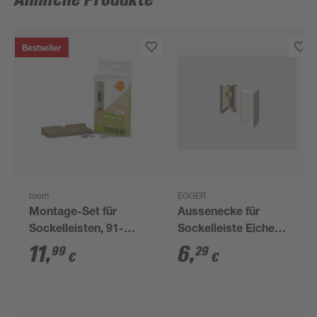
Ähnliche Produkte
Bestseller
toom
EGGER
Montage-Set für
Aussenecke für
Sockelleisten, 91-
Sockelleiste Eiche
teilig
weiss 2 Stück
11
,
6
,
99
29
€
€