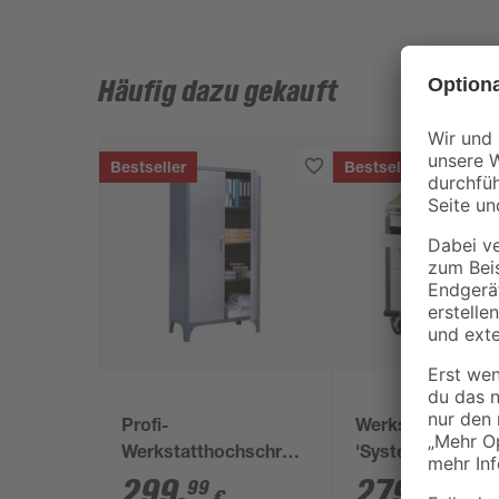
Häufig dazu gekauft
Bestseller
Bestseller
Profi-
Werkstattunters
Werkstatthochschrank,
'System-Profi' rol
3 Einlegeböden, 91 x
73,5 x 88,5 x 63,
299
,
279
,
99
99
€
€