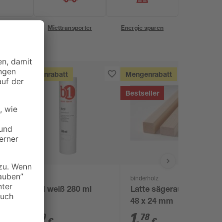
eservice
Miettransporter
Energie sparen
Mengenrabatt
Mengenrabatt
Bestseller
B1
binderholz
ff
Acryl weiß 280 ml
Latte sägerau 2000 x
48 x 24 mm
1
,
1
,
99
78
€
€