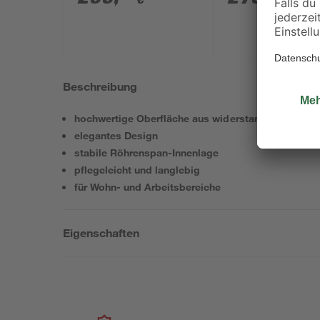
182 x 45 cm
Beschreibung
hochwertige Oberfläche aus widerstandsfähiger PP
elegantes Design
stabile Röhrenspan-Innenlage
pflegeleicht und langlebig
für Wohn- und Arbeitsbereiche
Eigenschaften