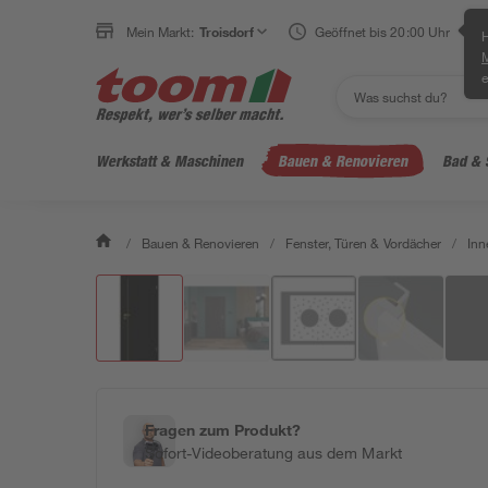
Mein Markt:
Troisdorf
Geöffnet bis 20:00 Uhr
H
e
Werkstatt & Maschinen
Bauen & Renovieren
Bad & 
/
Bauen & Renovieren
/
Fenster, Türen & Vordächer
/
Inn
Fragen zum Produkt?
Sofort-Videoberatung aus dem Markt