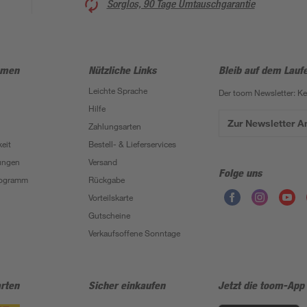
Sorglos, 90 Tage Umtauschgarantie
hmen
Nützliche Links
Bleib auf dem Lauf
Leichte Sprache
Der toom Newsletter: K
Hilfe
Zur Newsletter 
Zahlungsarten
eit
Bestell- & Lieferservices
ungen
Versand
Folge uns
Programm
Rückgabe
Vorteilskarte
Gutscheine
Verkaufsoffene Sonntage
rten
Sicher einkaufen
Jetzt die toom-App