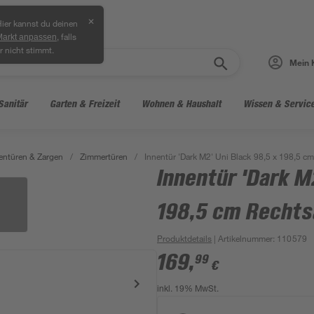
✕
ier kannst du deinen
, falls
Markt anpassen
r nicht stimmt.
Mein 
Sanitär
Garten & Freizeit
Wohnen & Haushalt
Wissen & Servic
entüren & Zargen
/
Zimmertüren
/
Innentür 'Dark M2' Uni Black 98,5 x 198,5 c
Innentür 'Dark M
198,5 cm Rechts
Produktdetails
| Artikelnummer
:
110579
169
,
99
€
inkl. 19% MwSt.