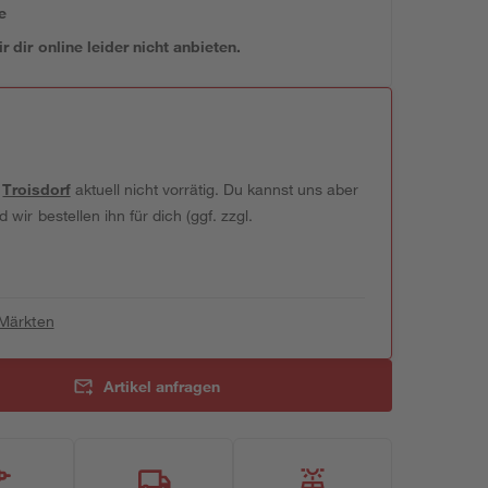
e
 dir online leider nicht anbieten.
t
Troisdorf
aktuell nicht vorrätig. Du kannst uns aber
wir bestellen ihn für dich (ggf. zzgl.
 Märkten
Artikel anfragen