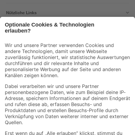
Nützliche Links
Bleib auf dem Laufenden mit unserem Newsletter
Der toom Newsletter: Keine Angebote und Aktionen mehr verpassen!
Zur Newsletter Anmeldung
Folge uns
Zahlungsarten
Versandarten
Sicher einkaufen