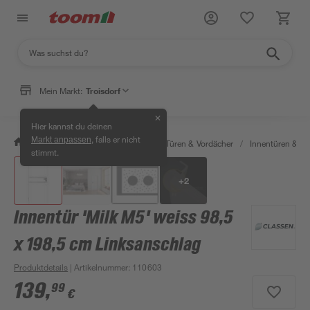
Mein Markt:
Troisdorf
✕
Hier kannst du deinen
, falls er nicht
Markt anpassen
/
Bauen & Renovieren
/
Fenster, Türen & Vordächer
/
Innentüren & Za
stimmt.
+
2
Innentür 'Milk M5' weiss 98,5
x 198,5 cm Linksanschlag
Produktdetails
| Artikelnummer
:
110603
139
,
99
€