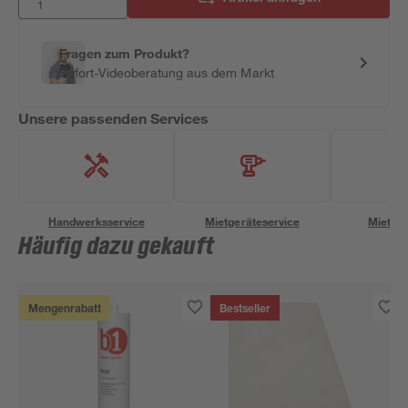
Fragen zum Produkt?
Sofort-Videoberatung aus dem Markt
Unsere passenden Services
Handwerksservice
Mietgeräteservice
Miettra
Häufig dazu gekauft
Mengenrabatt
Bestseller