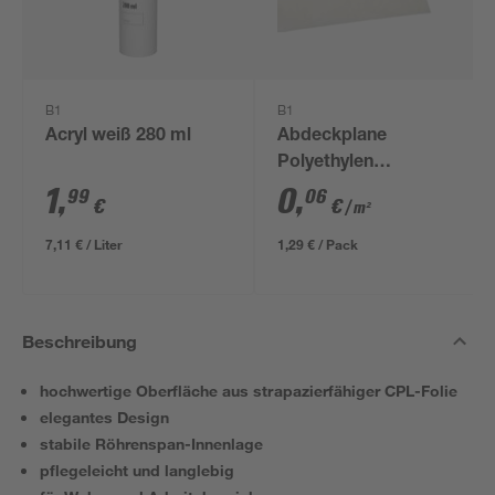
B1
B1
Acryl weiß 280 ml
Abdeckplane
Polyethylen
transparent 4 x 5 m
1
,
0
,
99
06
€
€
/ m²
7,11 € / Liter
1,29 € / Pack
Beschreibung
hochwertige Oberfläche aus strapazierfähiger CPL-Folie
elegantes Design
stabile Röhrenspan-Innenlage
pflegeleicht und langlebig