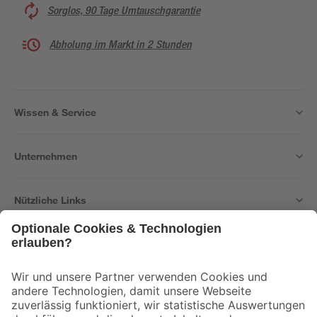
Sorglos, 90 Tage Umtauschgarantie
Abholung im Markt in 2 Stunden
Wissen & Service
Unternehmen
Nützliche Links
Bleib auf dem Laufenden mit unserem Newsletter
Der toom Newsletter: Keine Angebote und Aktionen mehr verpassen!
Zur Newsletter Anmeldung