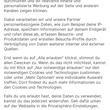
Folge uns
Zahlungsarten
Versandarten
Sicher einkaufen
Jetzt die toom-App herunterladen
Alle Preisangaben in EUR inkl. gesetzl. MwSt.. Die dargestellten Angebote sind unter
Umständen nicht in allen Märkten verfügbar. Die angegebenen Verfügbarkeiten beziehen
sich auf den unter "Mein Markt" ausgewählten toom Baumarkt. Alle Angebote und