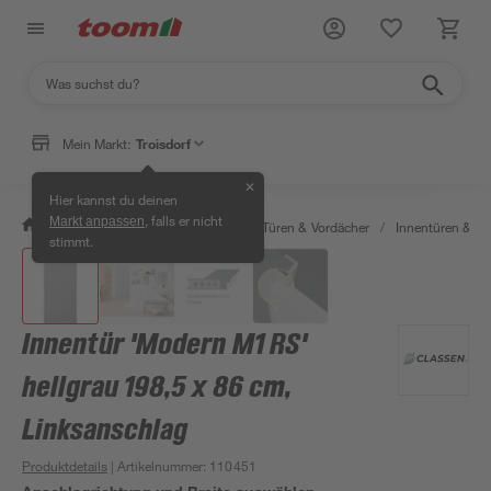
Mein Markt:
Troisdorf
✕
Hier kannst du deinen
, falls er nicht
Markt anpassen
/
Bauen & Renovieren
/
Fenster, Türen & Vordächer
/
Innentüren & Za
stimmt.
Innentür 'Modern M1 RS'
hellgrau 198,5 x 86 cm,
Linksanschlag
Produktdetails
| Artikelnummer
:
110451