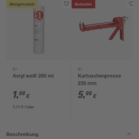
Mengenrabatt
Bestseller
B1
B1
Acryl weiß 280 ml
Kartuschenpresse
230 mm
1
,
5
,
99
99
€
€
7,11 € / Liter
Beschreibung