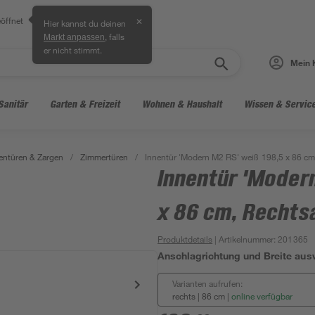
öffnet
✕
Hier kannst du deinen
, falls
Markt anpassen
er nicht stimmt.
Mein 
Sanitär
Garten & Freizeit
Wohnen & Haushalt
Wissen & Servic
entüren & Zargen
/
Zimmertüren
/
Innentür 'Modern M2 RS' weiß 198,5 x 86 cm
Innentür 'Moder
x 86 cm, Rechts
Produktdetails
| Artikelnummer
:
201365
Anschlagrichtung und Breite aus
Varianten aufrufen:
rechts | 86 cm
|
online verfügbar