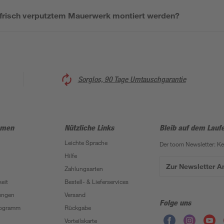
f frisch verputztem Mauerwerk montiert werden?
Sorglos, 90 Tage Umtauschgarantie
hmen
Nützliche Links
Bleib auf dem Lauf
Leichte Sprache
Der toom Newsletter: K
Hilfe
Zur Newsletter 
Zahlungsarten
eit
Bestell- & Lieferservices
ungen
Versand
Folge uns
Programm
Rückgabe
Vorteilskarte