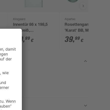
Kilsgaard
Alpertec
Innentür 86 x 198,5
Rosettengarnitur
cm weiß,
'Karat' BB, Messing
Rechtsanschlag
chromfarben satiniert
119
,
39
,
99
99
€
€