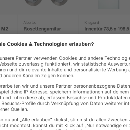
Alpertec
Kilsgaard
n M2
Rosettengarnitur
Innentür 73,5 x 198,5
73,5
'Solid 7' Edelstahl
cm weiß,
lag
poliert/satiniert, für
Rechtsanschlag
31
,
119
,
49
99
€
€
Bad/WC