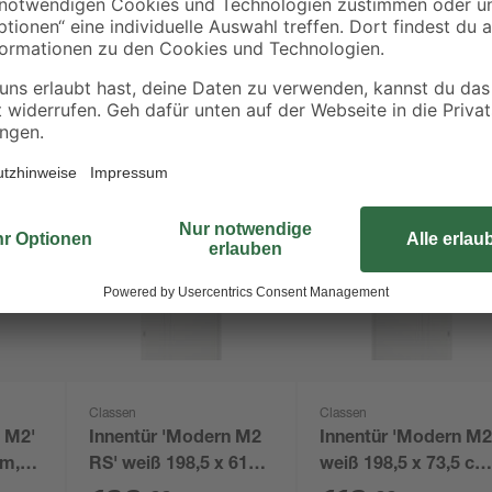
Classen
Classen
n M2'
Innentür 'Modern M2
Innentür 'Modern M2
cm,
RS' weiß 198,5 x 61
weiß 198,5 x 73,5 cm