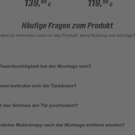
cm, Linksanschlag
Rechtsanschlag
139
,
119
,
99
99
€
€
Häufige Fragen zum Produkt
indest du Antworten rund um das Produkt, seine Nutzung und wichtige D
 Raumfeuchtigkeit bei der Montage sein?
onen befinden sich die Türbänder?
t das Schloss der Tür positioniert?
detes Malerkrepp nach der Montage entfernt werden?