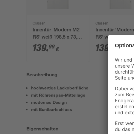
Classen
Classen
Innentür 'Modern M2
Innentür 'Moder
RS' weiß 198,5 x 73,5
RS' weiß 198,5 x 
cm, Linksanschlag
cm, Rechtsansch
139
,
139
,
99
99
€
€
Beschreibung
hochwertige Lackoberfläche
mit Röhrenspan-Mittellage
modernes Design
mit Buntbartschloss
Eigenschaften