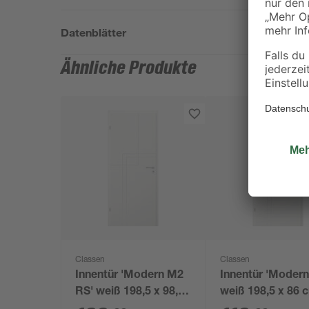
Datenblätter
Ähnliche Produkte
Classen
Classen
Innentür 'Modern M2
Innentür 'Moder
RS' weiß 198,5 x 98,5
weiß 198,5 x 86 