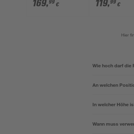
cm, Linksanschlag
Linksanschlag
169
,
119
,
99
99
€
€
Hier f
Wie hoch darf die
An welchen Positi
In welcher Höhe is
Wann muss verwen