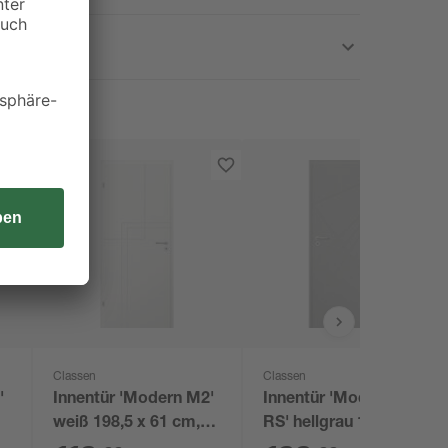
Classen
Classen
'
Innentür 'Modern M2'
Innentür 'Modern M4
,
weiß 198,5 x 61 cm,
RS' hellgrau 198,5 x