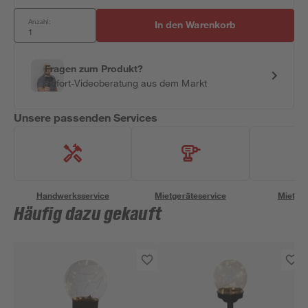
Anzahl:
In den Warenkorb
Fragen zum Produkt?
Sofort-Videoberatung aus dem Markt
Unsere passenden Services
Handwerksservice
Mietgeräteservice
Miettra
Häufig dazu gekauft