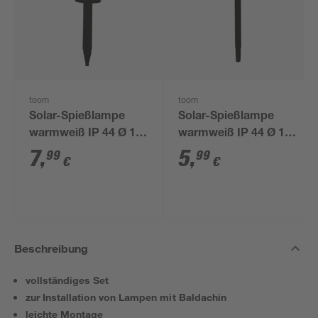
toom
toom
Solar-Spießlampe
Solar-Spießlampe
warmweiß IP 44 Ø 15
warmweiß IP 44 Ø 10
x 44 cm
x 39 cm
7
,
5
,
99
99
€
€
Beschreibung
vollständiges Set
zur Installation von Lampen mit Baldachin
leichte Montage