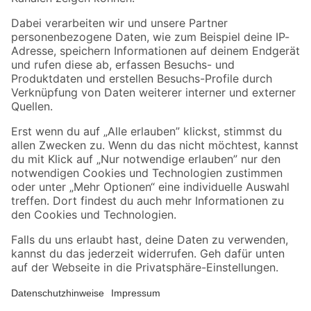
Folge uns
Zahlungsarten
Versandarten
Sicher einkaufen
Jetzt die toom-App herunterladen
Alle Preisangaben in EUR inkl. gesetzl. MwSt.. Die dargestellten Angebote sind unter
Umständen nicht in allen Märkten verfügbar. Die angegebenen Verfügbarkeiten beziehen
sich auf den unter "Mein Markt" ausgewählten toom Baumarkt. Alle Angebote und
Produkte nur solange der Vorrat reicht.
*Paketversand ab 59 € versandkostenfrei, gilt nicht für Artikel mit Speditionsversand, hier
fallen zusätzliche Versandkosten an.