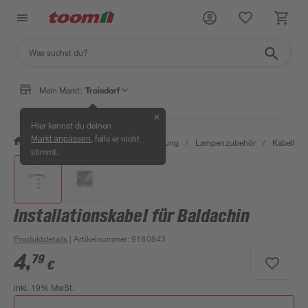
Mein Markt:
Troisdorf
✕
Hier kannst du deinen
, falls er nicht
Markt anpassen
/
Wohnen & Haushalt
/
Beleuchtung
/
Lampenzubehör
/
Kabelhal
stimmt.
Installationskabel für Baldachin
Produktdetails
| Artikelnummer
:
9180843
4
,
79
€
inkl. 19% MwSt.