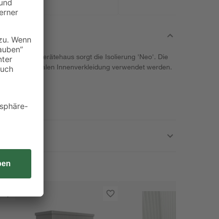
in deinem Gerätehaus sorgt die Isolierung 'Neo'. Die
mit der optionalen Innenverkleidung verwendet werden.