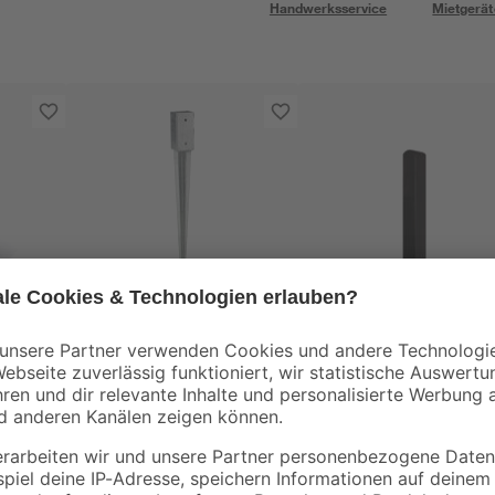
Handwerksservice
Mietgerät
andrewex
0-2
Einschlagbodenhülse
Zaunpfosten glatt 9 
Pfostenträger 9 x 9 x
9 x 185 cm Kiefer
90 cm
anthrazit
6
,
37
,
49
99
€
€
20,54 € / Meter