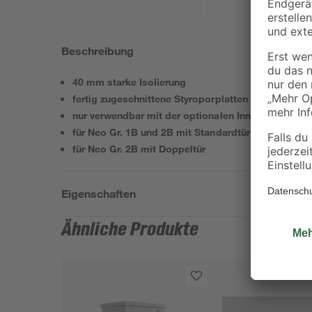
Beschreibung
40 mm starke Isolierung
fertig zugeschnittene Styroporplatten
nur verwendbar mit der optionalen Innenverkleidun
für Neo Gr. 1B und 2B mit Standardtür
für Neo Gr. 2B mit Doppeltür
Eigenschaften
Ähnliche Produkte