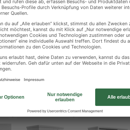
Für eine angenehmere Atmosphäre 
40 mm starke Isolierung kann nur 
g