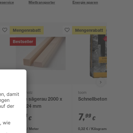
eservice
Miettransporter
Energie sparen
Mengenrabatt
Mengenrabatt
Bestseller
binderholz
toom
x
Latte sägerau 2000 x
Schnellbeton 25 kg
48 x 24 mm
1
,
7
,
78
99
€
€
0,89 € / Meter
0,32 € / Kilogramm