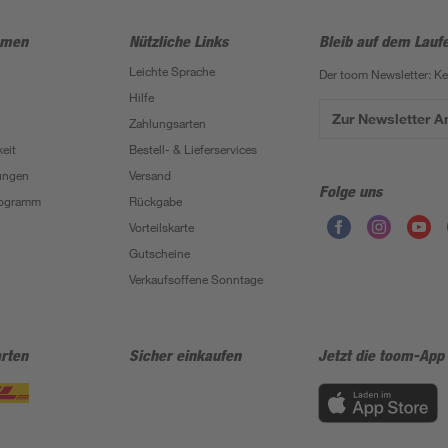
hmen
Nützliche Links
Bleib auf dem Lauf
Leichte Sprache
Der toom Newsletter: K
Hilfe
Zur Newsletter 
Zahlungsarten
eit
Bestell- & Lieferservices
ungen
Versand
Folge uns
Programm
Rückgabe
Vorteilskarte
Gutscheine
Verkaufsoffene Sonntage
rten
Sicher einkaufen
Jetzt die toom-App