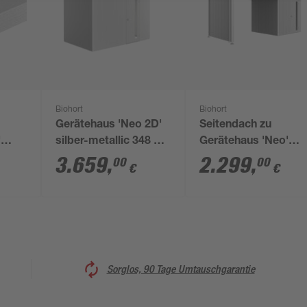
Biohort
Biohort
Gerätehaus 'Neo 2D'
Seitendach zu
'
silber-metallic 348 x
Gerätehaus 'Neo'
mit
236 cm mit
Größe 2A/2B/2C/2D
3.659
,
2.299
,
00
00
€
€
/4C
Standardtür
silber-metallic
Sorglos, 90 Tage Umtauschgarantie