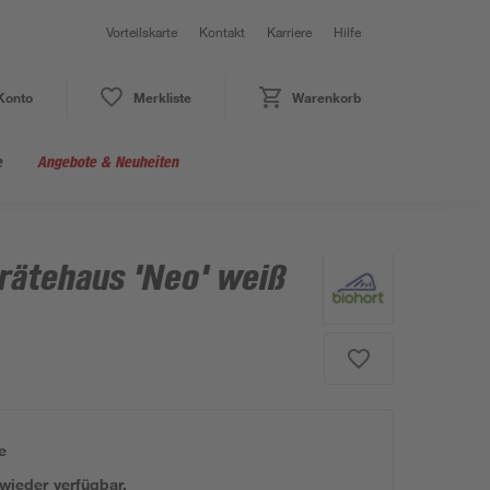
Vorteilskarte
Kontakt
Karriere
Hilfe
Konto
Merkliste
Warenkorb
e
Angebote & Neuheiten
erätehaus 'Neo' weiß
e
 wieder verfügbar.