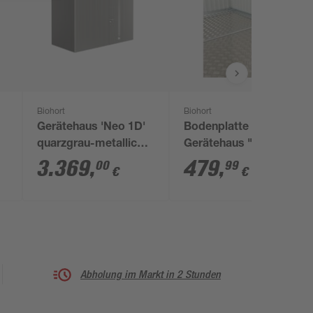
Biohort
Biohort
Gerätehaus 'Neo 1D'
Bodenplatte für
quarzgrau-metallic
Gerätehaus "Europa"
348 x 180 cm mit
Aluminium 213,5 x
3.369
,
479
,
00
99
€
€
Standardtür
213,5 cm
Abholung im Markt in 2 Stunden