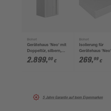
Biohort
Biohort
Gerätehaus 'Neo' mit
Isolierung für
Doppeltür, silbern,
Gerätehaus 'Neo
236 x 222 x 180 cm
Größe 2D/3C/4B 
2.899
,
269
,
00
99
€
€
Standardtür / 3D
mit Doppeltür
5 Jahre Garantie auf toom Eigenmarken