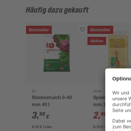
Häufig dazu gekauft
Bestseller
Bestseller
Aktion
B1
toom
Rindenmulch 0-40
Spielsand beige 
mm 40 l
mm 25 kg
3
,
2
,
99
99
€
€
3,29 €
0,10 € / Liter
0,12 € / Kilogramm