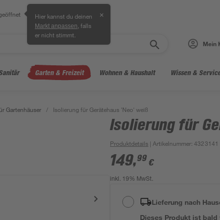
geöffnet
✕
Hier kannst du deinen
, falls
Markt anpassen
er nicht stimmt.
Mein 
Sanitär
Garten & Freizeit
Wohnen & Haushalt
Wissen & Servic
ür Gartenhäuser
/
Isolierung für Gerätehaus 'Neo' weiß
Isolierung für G
Produktdetails
| Artikelnummer
:
4323141
149
,
99
€
inkl. 19% MwSt.
Lieferung nach Haus
Dieses Produkt ist bald