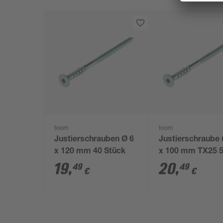
toom
toom
Justierschrauben Ø 6
Justierschraube 
x 120 mm 40 Stück
x 100 mm TX25 
Stück
19
,
20
,
49
49
€
€