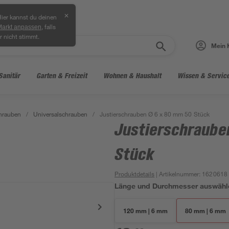
✕
ier kannst du deinen
, falls
Markt anpassen
r nicht stimmt.
Mein 
Sanitär
Garten & Freizeit
Wohnen & Haushalt
Wissen & Servic
hrauben
/
Universalschrauben
/
Justierschrauben Ø 6 x 80 mm 50 Stück
Justierschraube
Stück
Produktdetails
| Artikelnummer
:
1620618
Länge und Durchmesser auswähl
120 mm | 6 mm
80 mm | 6 mm