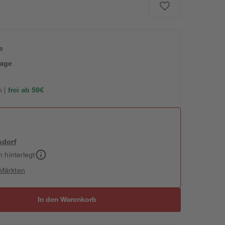
e
tage
 |
frei ab 59€
sdorf
h hinterlegt
 Märkten
In den Warenkorb