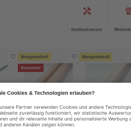
Handwerksservice
Mietgerät
Mengenrabatt
Mengenrabatt
Bestseller
binderholz
binderholz
Ø 6,0
Latte sägerau 2000 x
Latte sägerau 2500 