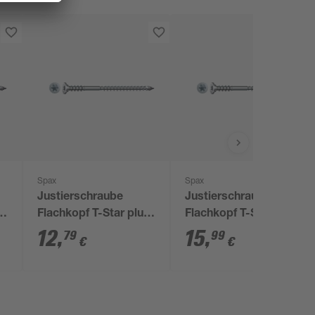
Spax
Spax
Justierschraube
Justierschraube
s
Flachkopf T-Star plus
Flachkopf T-Star plus
0
T30 Ø 6 x 60 mm 75
T30 Ø 6 x 80 mm 75
12
,
15
,
79
99
€
€
Stück
Stück