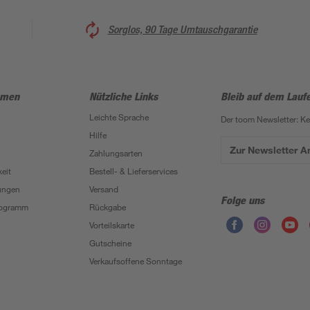
Sorglos, 90 Tage Umtauschgarantie
hmen
Nützliche Links
Bleib auf dem Lauf
Leichte Sprache
Der toom Newsletter: K
Hilfe
Zur Newsletter 
Zahlungsarten
eit
Bestell- & Lieferservices
ungen
Versand
Folge uns
Programm
Rückgabe
Vorteilskarte
Gutscheine
Verkaufsoffene Sonntage