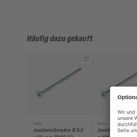
Häufig dazu gekauft
toom
toom
Justierschraube Ø 6,0
Justierschraube 