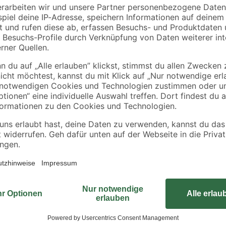
50
48 x 24 mm
48 x 24 mm
1
,
2
,
78
23
€
€
0,89 € / Meter
0,89 € / Meter
Justierschrauben werden verwendet
onen
auf korrekten Abstand zu justiere
unsere Schrauben in bewährter Qua
drei Abschnitte: An der Spitze sitz
Kopf ein Abschnitt mit Ringschaft
T-25 im Werkstück.