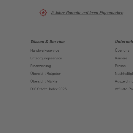
5 Jahre Garantie auf toom Eigenmarken
Wissen & Service
Unterne
Handwerksservice
Über uns
Entsorgungsservice
Karriere
Finanzierung
Presse
Übersicht Ratgeber
Nachhaltigk
Übersicht Märkte
Auszeichn
DIY-Städte-Index 2026
Affiliate-