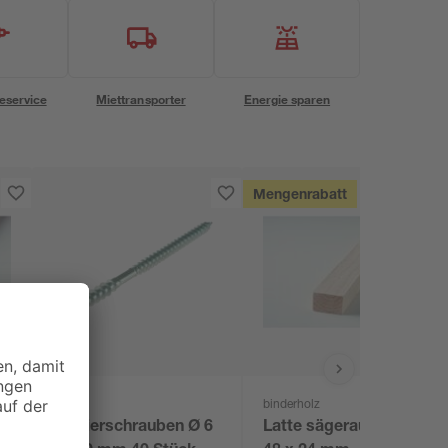
eservice
Miettransporter
Energie sparen
Mengenrabatt
toom
binderholz
x
Justierschrauben Ø 6
Latte sägerau 3000 x