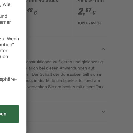
x 120 mm 40 Stück
48 x 24 mm
19
,
2
,
49
67
€
€
0,89 € / Meter
, um Unterkonstruktionen zu fixieren und gleichzeitig
n. Vertrauen Sie auch bei diesen Anwendungen auf
lität von toom. Der Schaft der Schrauben teilt sich in
t ein Holzgewinde, in der Mitte ein blanker Teil und am
. Den Senkkopf versenken Sie am besten mit einem Torx