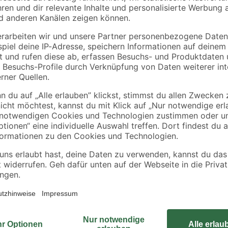
REV Ritter
REV Ritter
ckel
Befestigungssockel
Lüsterklemme 12-
 10
weiß 19 x 19 mm 10
polig, 2,5mm²
Stück
3
,
1
,
59
49
€
€
Mithilfe der Kabelbefestigungen "K
Netzwerk- und Klingelleitungen zuv
eitung
einer Spezielklebefolie ausgestatte
glatten Oberflächen möglich mach