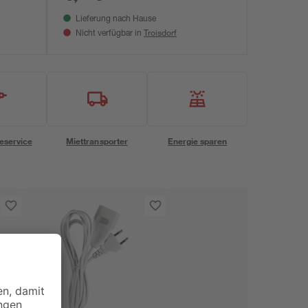
Lieferung nach Hause
Troisdorf
Nicht verfügbar in
eservice
Miettransporter
Energie sparen