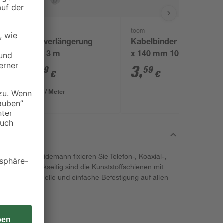
toom
Euroverlängerung
Kabelbinder weiß 2,5
weiß 3 m
x 140 mm 100 Stück
5
,
3
,
99
59
€
€
2,00 € / Meter
lebfix" von Heidemann fixieren Sie Telefon-, Koaxial-,
erlässig. Rückseitig sind die Kunststoffschienen mit
t, die die schnelle und einfache Befestigung auf allen
t.