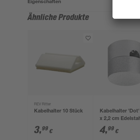
Eigenschaften
Ähnliche Produkte
REV Ritter
Kabelhalter 10 Stück
Kabelhalter 'Dot'
x 2,2 cm Edelsta
3
,
4
,
99
99
€
€