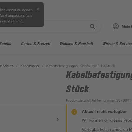
✕
ier kannst du deinen
, falls
Markt anpassen
r nicht stimmt.
Mein 
Sanitär
Garten & Freizeit
Wohnen & Haushalt
Wissen & Servic
elschutz
/
Kabelbinder
/
Kabelbefestigungen 'Klebfix' weiß 10 Stück
Kabelbefestigung
Stück
Produktdetails
| Artikelnummer
:
9070041
Aktuell nicht verfügbar
Wir können dir dieses Produ
Verfügbarkeit in anderen 