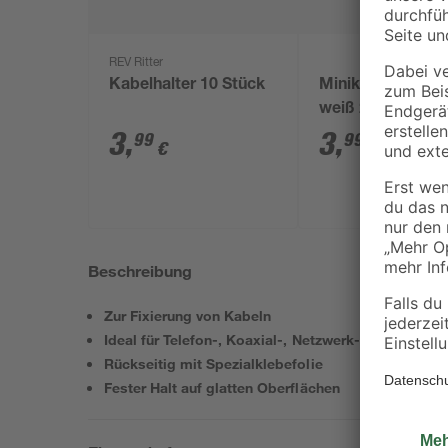
REV Ritter
Kabelhalter 10 Stück
Minikanal mit De
weiß 2000 x 10 x
mm
3
,
3
,
99
99
€
€
Beschreibung
Zur Fixierung von Kabeln
Ideal für Telefon-, Koaxial-, Netzwerk- und Klingell
Rückseitig mit Spezialklebefolie
Fester Halt auf glatten Oberflächen