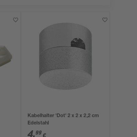
Kabelhalter 'Dot' 2 x 2 x 2,2 cm
Edelstahl
4
,
99
€