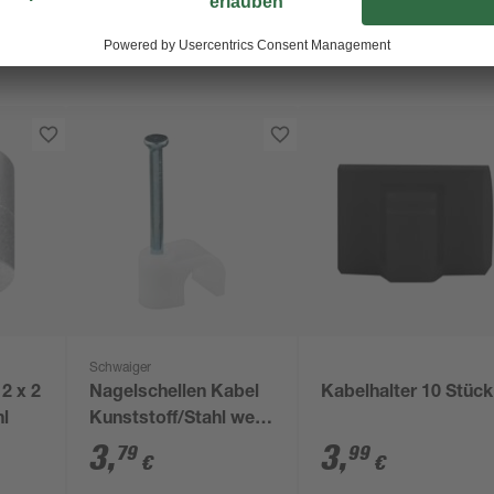
Schwaiger
 2 x 2
Nagelschellen Kabel
Kabelhalter 10 Stück
hl
Kunststoff/Stahl weiß
Ø 7 mm 20 Stück
3
,
3
,
79
99
€
€