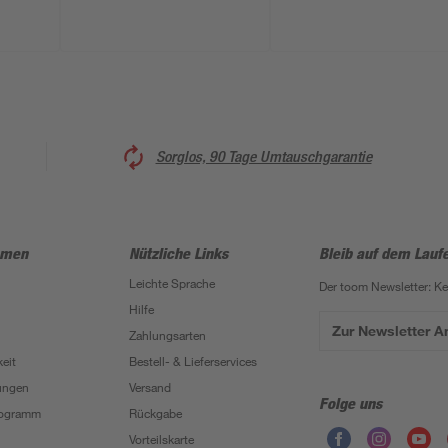
Sorglos, 90 Tage Umtauschgarantie
hmen
Nützliche Links
Bleib auf dem Lauf
Leichte Sprache
Der toom Newsletter: K
Hilfe
Zur Newsletter 
Zahlungsarten
eit
Bestell- & Lieferservices
ungen
Versand
Folge uns
Programm
Rückgabe
Vorteilskarte