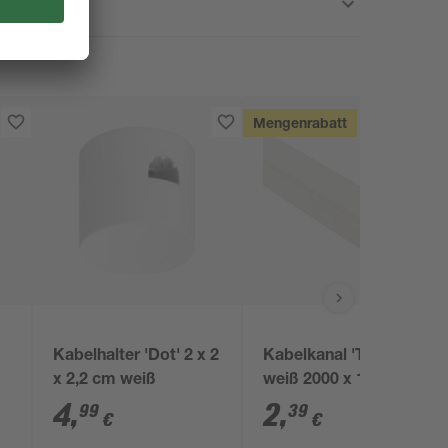
Mengenrabatt
Kabelhalter 'Dot' 2 x 2
Kabelkanal 'Tehalit'
x 2,2 cm weiß
weiß 2000 x 15 x 15
mm
4
,
2
,
99
39
€
€