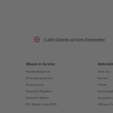
5 Jahre Garantie auf toom Eigenmarken
Wissen & Service
Unterne
Handwerksservice
Über uns
Entsorgungsservice
Karriere
Finanzierung
Presse
Übersicht Ratgeber
Nachhaltigk
Übersicht Märkte
Auszeichn
DIY-Städte-Index 2026
Affiliate-