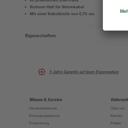
Sicherer Halt für Stromkabel
Mit einer Kabelbreite von 0,75 cm
Eigenschaften
5 Jahre Garantie auf toom Eigenmarken
Wissen & Service
Unterne
Handwerksservice
Über uns
Entsorgungsservice
Karriere
Finanzierung
Presse