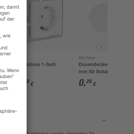
B1
REV Ritter
Steckdose 1-fach
Dosendeckel Ø 68
weiß
mm für Schalterdose
60 mm weiß
2
,
0
,
59
29
€
€
, sondern auch gefährlich werden. Verhindern Sie