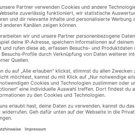
0 x
Schalterdose Ø 60 x
Schalterdose Ø 60 x
61 mm
61 mm 25 Stück
0
,
3
,
25
89
€
€
Kabelsalat kann nicht nur unschön