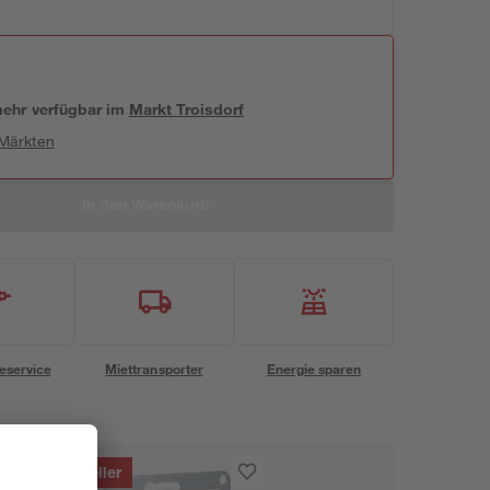
 mehr verfügbar
im
Markt
Troisdorf
 Märkten
In den Warenkorb
eservice
Miettransporter
Energie sparen
Bestseller