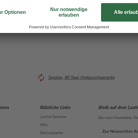
chaotische Kabelaufkommen mithil
unserer toom Qualitätsmarke. Mit
sind die Kabelbinder hervorrage
Sorglos, 90 Tage Umtauschgarantie
hmen
Nützliche Links
Bleib auf dem Lauf
Leichte Sprache
Der toom Newsletter: K
Hilfe
Zur Newsletter 
Zahlungsarten