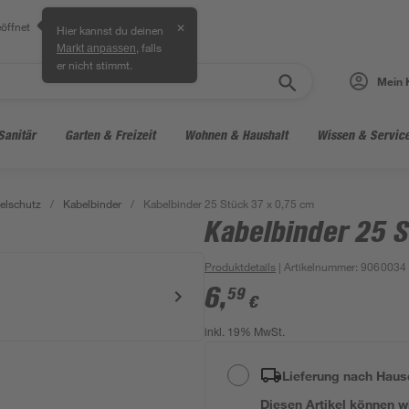
öffnet
✕
Hier kannst du deinen
, falls
Markt anpassen
er nicht stimmt.
Mein 
Sanitär
Garten & Freizeit
Wohnen & Haushalt
Wissen & Servic
elschutz
/
Kabelbinder
/
Kabelbinder 25 Stück 37 x 0,75 cm
Kabelbinder 25 S
Produktdetails
| Artikelnummer
:
9060034
6
,
59
€
inkl. 19% MwSt.
Lieferung nach Haus
Diesen Artikel können wir