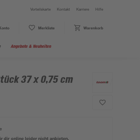
Vorteilskarte
Kontakt
Karriere
Hilfe
Konto
Merkliste
Warenkorb
e
Angebote & Neuheiten
tück 37 x 0,75 cm
e
 dir online leider nicht anbieten.