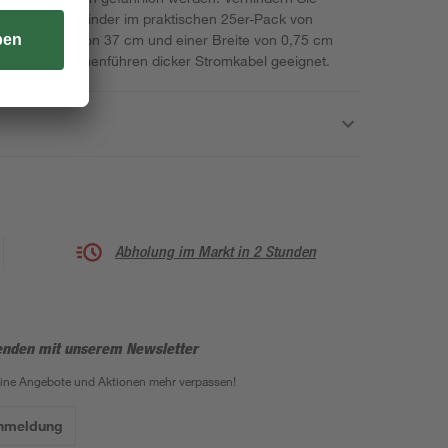
fe der Kabelbinder im praktischen 25er-Pack von
 einer Länge von 37 cm und einer Breite von 0,75 cm
nd zum Zusammenführen dicker Stromkabel geeignet.
Abholung im Markt in 2 Stunden
enden mit unserem Newsletter
eine Angebote und Aktionen mehr verpassen!
Anmeldung