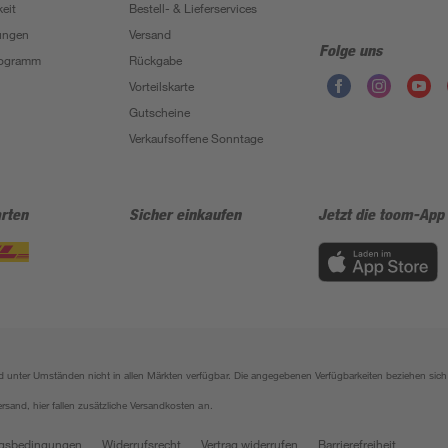
eit
Bestell- & Lieferservices
ungen
Versand
Folge uns
Programm
Rückgabe
Vorteilskarte
Gutscheine
Verkaufsoffene Sonntage
rten
Sicher einkaufen
Jetzt die toom-App
sind unter Umständen nicht in allen Märkten verfügbar. Die angegebenen Verfügbarkeiten beziehen s
ersand, hier fallen zusätzliche Versandkosten an.
gsbedingungen
Widerrufsrecht
Vertrag widerrufen
Barrierefreiheit