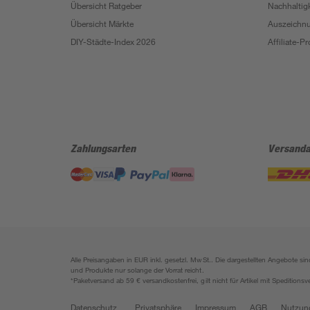
Übersicht Ratgeber
Nachhaltigk
Übersicht Märkte
Auszeichn
DIY-Städte-Index 2026
Affiliate-
Zahlungsarten
Versanda
Alle Preisangaben in EUR inkl. gesetzl. MwSt.. Die dargestellten Angebote 
und Produkte nur solange der Vorrat reicht.
*Paketversand ab 59 € versandkostenfrei, gilt nicht für Artikel mit Speditionsv
Datenschutz
Privatsphäre
Impressum
AGB
Nutzun