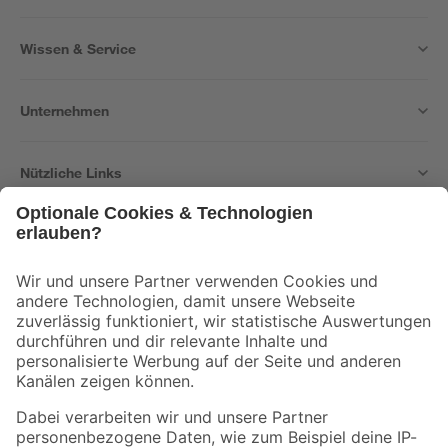
Wissen & Service
Unternehmen
Nützliche Links
Bleib auf dem Laufenden mit unserem Newsletter
Der toom Newsletter: Keine Angebote und Aktionen mehr verpassen!
Zur Newsletter Anmeldung
Folge uns