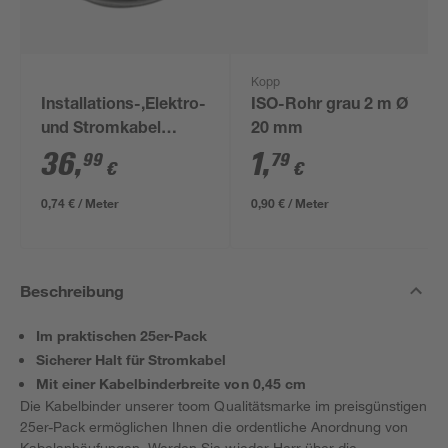
Kopp
Installations-,Elektro-
ISO-Rohr grau 2 m Ø
und Stromkabel
20 mm
NYM-J 3x1,5mm² 50
36
,
1
,
99
79
€
€
m
0,74 € / Meter
0,90 € / Meter
Beschreibung
Im praktischen 25er-Pack
Sicherer Halt für Stromkabel
Mit einer Kabelbinderbreite von 0,45 cm
Die Kabelbinder unserer toom Qualitätsmarke im preisgünstigen
25er-Pack ermöglichen Ihnen die ordentliche Anordnung von
Kabelanhäufungen. Werden Sie wieder Herr über die