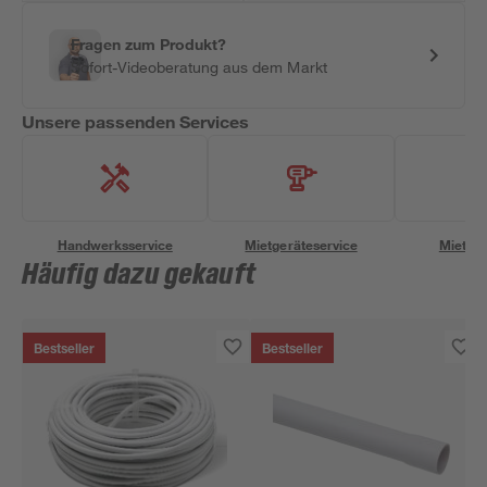
Fragen zum Produkt?
Sofort-Videoberatung aus dem Markt
Unsere passenden Services
Handwerksservice
Mietgeräteservice
Miettra
Häufig dazu gekauft
Bestseller
Bestseller