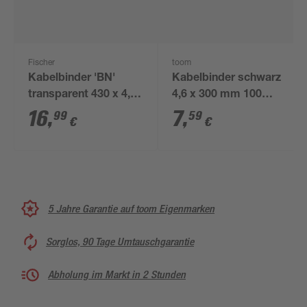
Fischer
toom
Kabelbinder 'BN'
Kabelbinder schwarz
transparent 430 x 4,8
4,6 x 300 mm 100
mm, 100 Stück
Stück
16
,
7
,
99
59
€
€
5 Jahre Garantie auf toom Eigenmarken
Sorglos, 90 Tage Umtauschgarantie
Abholung im Markt in 2 Stunden