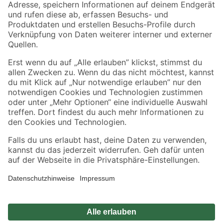
Zahlungsarten
Versandarten
Sicher einkaufen
Jetzt die toom-App herunterladen
Alle Preisangaben in EUR inkl. gesetzl. MwSt.. Die dargestellten Angebote sind unter
Umständen nicht in allen Märkten verfügbar. Die angegebenen Verfügbarkeiten beziehen
sich auf den unter "Mein Markt" ausgewählten toom Baumarkt. Alle Angebote und
Produkte nur solange der Vorrat reicht.
*Paketversand ab 59 € versandkostenfrei, gilt nicht für Artikel mit Speditionsversand, hier
fallen zusätzliche Versandkosten an.
Datenschutz
Privatsphäre
Impressum
AGB
Nutzungsbedingungen
Widerrufsrecht
Vertrag widerrufen