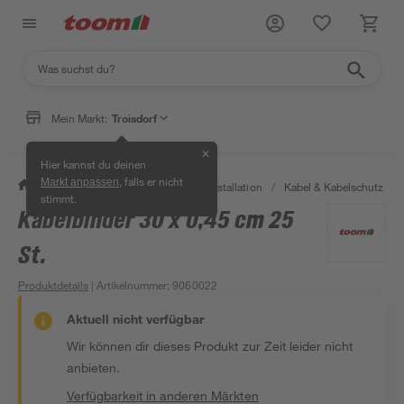
Mein Markt:
Troisdorf
✕
Hier kannst du deinen
, falls er nicht
Markt anpassen
/
Bauen & Renovieren
/
Elektroinstallation
/
Kabel & Kabelschutz
/
stimmt.
Kabelbinder 30 x 0,45 cm 25
St.
Produktdetails
| Artikelnummer
:
9060022
Aktuell nicht verfügbar
Wir können dir dieses Produkt zur Zeit leider nicht
anbieten.
Verfügbarkeit in anderen Märkten