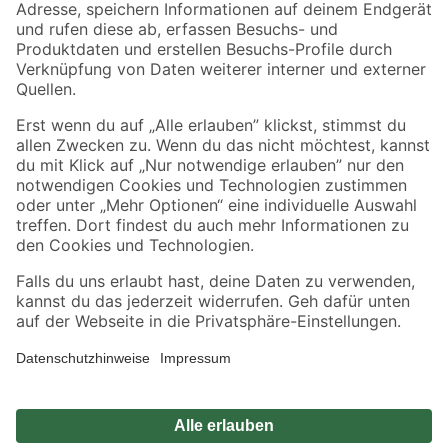
Zahlungsarten
Versandarten
Sicher einkaufen
Jetzt die toom-App herunterladen
Alle Preisangaben in EUR inkl. gesetzl. MwSt.. Die dargestellten Angebote sind unter
Umständen nicht in allen Märkten verfügbar. Die angegebenen Verfügbarkeiten beziehen
sich auf den unter "Mein Markt" ausgewählten toom Baumarkt. Alle Angebote und
Produkte nur solange der Vorrat reicht.
*Paketversand ab 59 € versandkostenfrei, gilt nicht für Artikel mit Speditionsversand, hier
fallen zusätzliche Versandkosten an.
Datenschutz
Privatsphäre
Impressum
AGB
Nutzungsbedingungen
Widerrufsrecht
Vertrag widerrufen