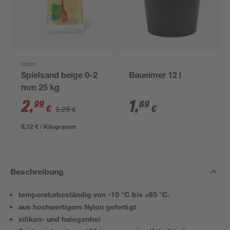
toom
Spielsand beige 0-2
Baueimer 12 l
mm 25 kg
2
,
1
,
99
69
€
€
3,29 €
0,12 € / Kilogramm
Beschreibung
temperaturbeständig von -10 °C bis +85 °C.
aus hochwertigem Nylon gefertigt
silikon- und halogenfrei