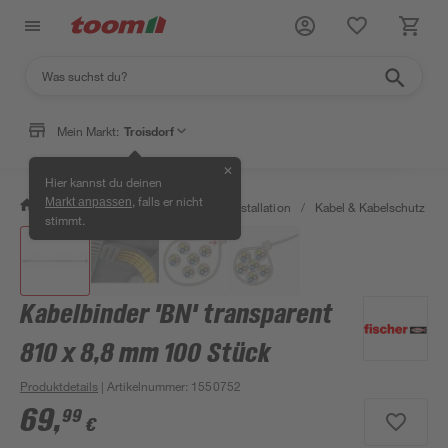
Mein Markt:
Troisdorf
✕
Hier kannst du deinen
, falls er nicht
Markt anpassen
/
Bauen & Renovieren
/
Elektroinstallation
/
Kabel & Kabelschutz
/
stimmt.
Kabelbinder 'BN' transparent
810 x 8,8 mm 100 Stück
Produktdetails
| Artikelnummer
:
1550752
69
,
99
€