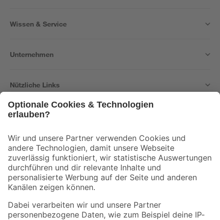
Wissen & Service
Unternehmen
Nützliche Links
Bleib auf dem Laufenden mit unserem Newsletter
Der toom Newsletter: Keine Angebote und Aktionen mehr verpassen!
Zur Newsletter Anmeldung
Folge uns