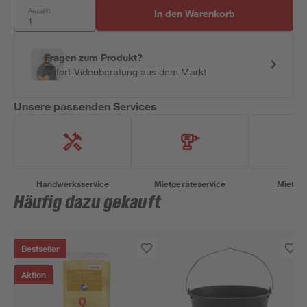
Anzahl:
In den Warenkorb
Fragen zum Produkt?
Sofort-Videoberatung aus dem Markt
Unsere passenden Services
Handwerksservice
Mietgeräteservice
Miettra
Häufig dazu gekauft
Bestseller
Aktion