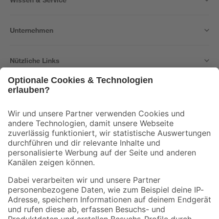
Unternehmen
Nützliche Links
Bleib auf dem Laufenden mit unserem Newsletter
Der toom Newsletter: Keine Angebote und Aktionen mehr verpassen!
Zur Newsletter Anmeldung
Folge uns
Zahlungsarten
Versandarten