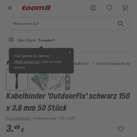
Mein Markt:
Troisdorf
✕
Hier kannst du deinen
, falls er nicht
Markt anpassen
/
Bauen & Renovieren
/
Elektroinstallation
/
Kabel & Kabelschutz
/
stimmt.
Kabelbinder 'OutdoorFix' schwarz 150
x 3,6 mm 50 Stück
Produktdetails
| Artikelnummer
:
10515467
3
,
49
€