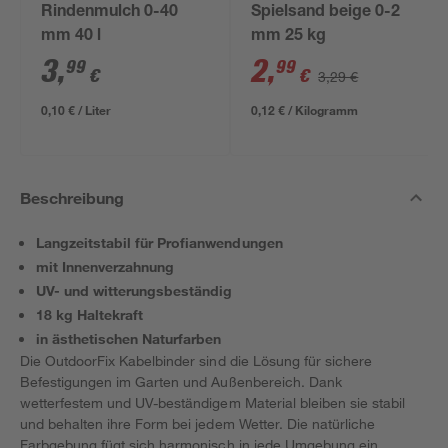
Rindenmulch 0-40
Spielsand beige 0-2
mm 40 l
mm 25 kg
3
,
2
,
99
99
€
€
3,29 €
0,10 € / Liter
0,12 € / Kilogramm
Beschreibung
Langzeitstabil für Profianwendungen
mit Innenverzahnung
UV- und witterungsbeständig
18 kg Haltekraft
in ästhetischen Naturfarben
Die OutdoorFix Kabelbinder sind die Lösung für sichere
Befestigungen im Garten und Außenbereich. Dank
wetterfestem und UV-beständigem Material bleiben sie stabil
und behalten ihre Form bei jedem Wetter. Die natürliche
Farbgebung fügt sich harmonisch in jede Umgebung ein,