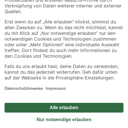
Sicher einkaufen
Jetzt die toom-App herunterladen
Alle Preisangaben in EUR inkl. gesetzl. MwSt.. Die dargestellten Angebote sind unter
Umständen nicht in allen Märkten verfügbar. Die angegebenen Verfügbarkeiten beziehen
sich auf den unter "Mein Markt" ausgewählten toom Baumarkt. Alle Angebote und
Produkte nur solange der Vorrat reicht.
*Paketversand ab 59 € versandkostenfrei, gilt nicht für Artikel mit Speditionsversand, hier
fallen zusätzliche Versandkosten an.
Datenschutz
Privatsphäre
Impressum
AGB
Nutzungsbedingungen
Widerrufsrecht
Vertrag widerrufen
Barrierefreiheit