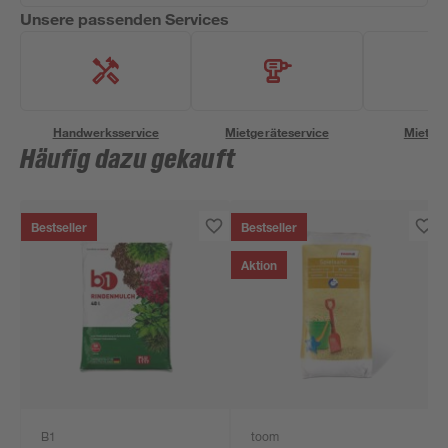
Unsere passenden Services
Handwerksservice
Mietgeräteservice
Miettra
Häufig dazu gekauft
Bestseller
Bestseller
Aktion
B1
toom