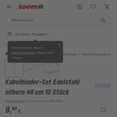
Mein Markt:
Troisdorf
✕
Hier kannst du deinen
, falls er nicht
Markt anpassen
/
Bauen & Renovieren
/
Elektroinstallation
/
Kabel & Kabelschutz
/
stimmt.
Kabelbinder-Set Edelstahl
silbern 40 cm 10 Stück
Produktdetails
| Artikelnummer
:
9451001
9
,
99
€