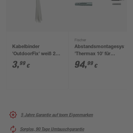
Fischer
Kabelbinder
Abstandsmontagesyste
'OutdoorFix' weiß 200
'Thermax 10' für
x 4,6 mm 50 Stück
Dämmstoffe 100 bis
3
,
94
,
99
99
€
€
120 mm, M6, 20 Stück
5 Jahre Garantie auf toom Eigenmarken
Sorglos, 90 Tage Umtauschgarantie