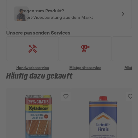
Fragen zum Produkt?
Sofort-Videoberatung aus dem Markt
Unsere passenden Services
Handwerksservice
Mietgeräteservice
Miettra
Häufig dazu gekauft