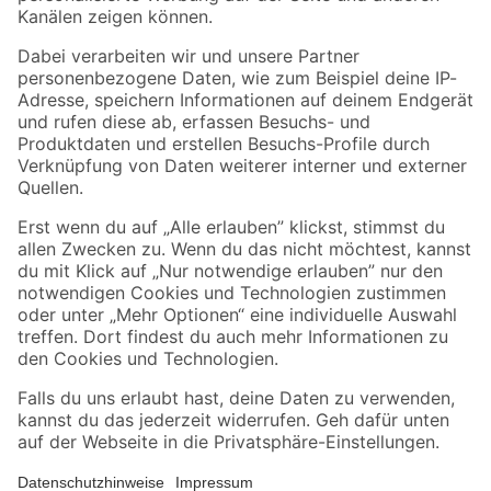
Folge uns
Zahlungsarten
Versandarten
Sicher einkaufen
Jetzt die toom-App herunterladen
Alle Preisangaben in EUR inkl. gesetzl. MwSt.. Die dargestellten Angebote sind unter
Umständen nicht in allen Märkten verfügbar. Die angegebenen Verfügbarkeiten beziehen
sich auf den unter "Mein Markt" ausgewählten toom Baumarkt. Alle Angebote und
Produkte nur solange der Vorrat reicht.