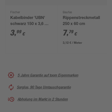
Fischer
Baufas
Kabelbinder 'UBN'
Rippenstreckmetall
schwarz 150 x 3,6 mm
250 x 60 cm
100 Stück
3
,
7
,
99
79
€
€
3,12 € / Meter
5 Jahre Garantie auf toom Eigenmarken
Sorglos, 90 Tage Umtauschgarantie
Abholung im Markt in 2 Stunden