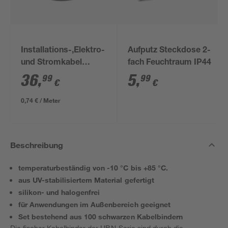
Installations-,Elektro-
Aufputz Steckdose 2-
und Stromkabel
fach Feuchtraum IP44
NYM-J 3x1,5mm² 50
36
,
5
,
99
99
€
€
m
0,74 € / Meter
Beschreibung
temperaturbeständig von -10 °C bis +85 °C.
aus UV-stabilisiertem Material gefertigt
silikon- und halogenfrei
für Anwendungen im Außenbereich geeignet
Set bestehend aus 100 schwarzen Kabelbindern
Die fischer Kabelbinder der UBN-Serie sind durch die