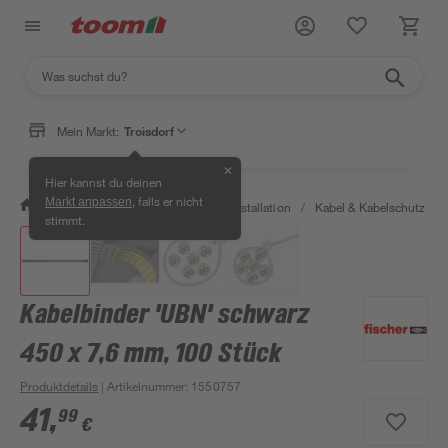
Mein Markt:
Troisdorf
✕
Hier kannst du deinen
, falls er nicht
Markt anpassen
/
Bauen & Renovieren
/
Elektroinstallation
/
Kabel & Kabelschutz
/
stimmt.
Kabelbinder 'UBN' schwarz
450 x 7,6 mm, 100 Stück
Produktdetails
| Artikelnummer
:
1550757
41
,
99
€