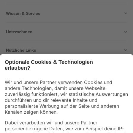
Wissen & Service
Unternehmen
Nützliche Links
Bleib auf dem Laufenden mit unserem Newsletter
Der toom Newsletter: Keine Angebote und Aktionen mehr verpassen!
Zur Newsletter Anmeldung
Folge uns