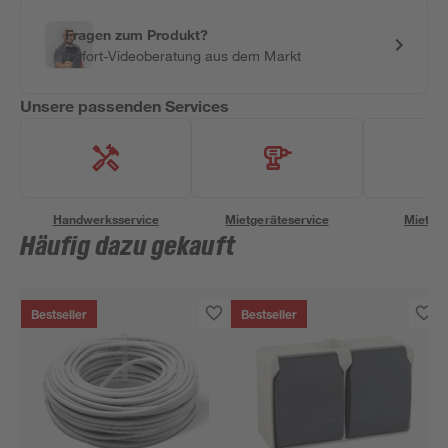
Fragen zum Produkt?
Sofort-Videoberatung aus dem Markt
Unsere passenden Services
Handwerksservice
Mietgeräteservice
Miettra
Häufig dazu gekauft
Bestseller
Bestseller