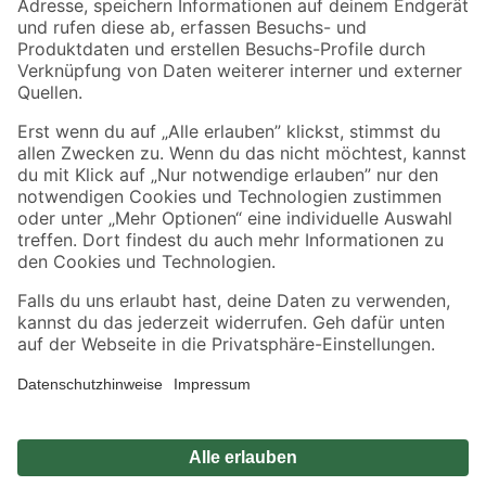
Zahlungsarten
Versandarten
Sicher einkaufen
Jetzt die toom-App herunterladen
Alle Preisangaben in EUR inkl. gesetzl. MwSt.. Die dargestellten Angebote sind unter
Umständen nicht in allen Märkten verfügbar. Die angegebenen Verfügbarkeiten beziehen
sich auf den unter "Mein Markt" ausgewählten toom Baumarkt. Alle Angebote und
Produkte nur solange der Vorrat reicht.
*Paketversand ab 59 € versandkostenfrei, gilt nicht für Artikel mit Speditionsversand, hier
fallen zusätzliche Versandkosten an.
Datenschutz
Privatsphäre
Impressum
AGB
Nutzungsbedingungen
Widerrufsrecht
Vertrag widerrufen