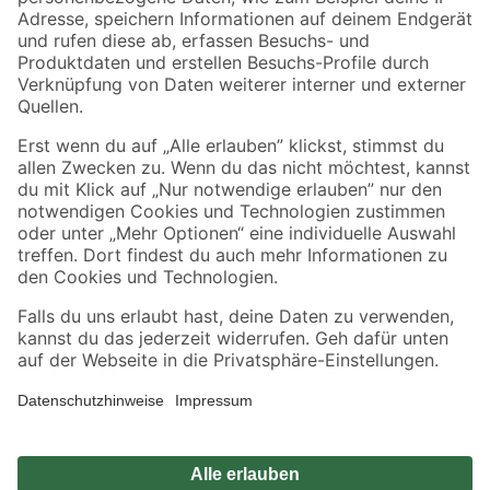
Zahlungsarten
Versandarten
Sicher einkaufen
Jetzt die toom-App herunterladen
Alle Preisangaben in EUR inkl. gesetzl. MwSt.. Die dargestellten Angebote sind unter
Umständen nicht in allen Märkten verfügbar. Die angegebenen Verfügbarkeiten beziehen
sich auf den unter "Mein Markt" ausgewählten toom Baumarkt. Alle Angebote und
Produkte nur solange der Vorrat reicht.
*Paketversand ab 59 € versandkostenfrei, gilt nicht für Artikel mit Speditionsversand, hier
fallen zusätzliche Versandkosten an.
Datenschutz
Privatsphäre
Impressum
AGB