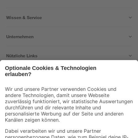
Wissen & Service
Unternehmen
Nützliche Links
Bleib auf dem Laufenden mit unserem Newsletter
Der toom Newsletter: Keine Angebote und Aktionen mehr verpassen!
Zur Newsletter Anmeldung
Folge uns