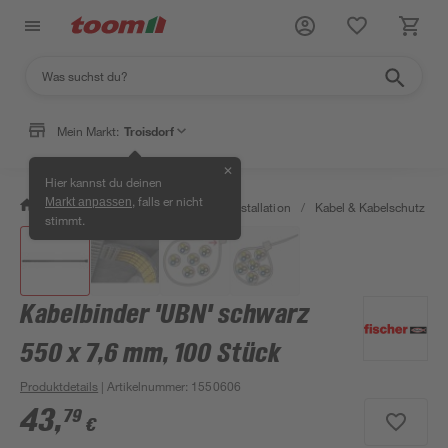
Mein Markt:
Troisdorf
✕
Hier kannst du deinen
, falls er nicht
Markt anpassen
/
Bauen & Renovieren
/
Elektroinstallation
/
Kabel & Kabelschutz
/
stimmt.
Kabelbinder 'UBN' schwarz
550 x 7,6 mm, 100 Stück
Produktdetails
| Artikelnummer
:
1550606
43
,
79
€