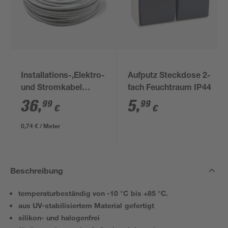
Installations-,Elektro-
Aufputz Steckdose 2-
und Stromkabel
fach Feuchtraum IP44
NYM-J 3x1,5mm² 50
36
,
5
,
99
99
€
€
m
0,74 € / Meter
Beschreibung
temperaturbeständig von -10 °C bis +85 °C.
aus UV-stabilisiertem Material gefertigt
silikon- und halogenfrei