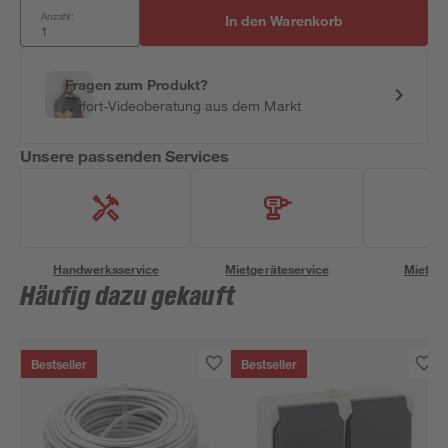
Anzahl:
In den Warenkorb
Fragen zum Produkt?
Sofort-Videoberatung aus dem Markt
Unsere passenden Services
Handwerksservice
Mietgeräteservice
Miettra
Häufig dazu gekauft
Bestseller
Bestseller