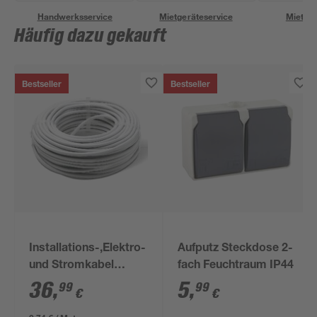
Handwerksservice
Mietgeräteservice
Miettra
Häufig dazu gekauft
Bestseller
Bestseller
Installations-,Elektro-
Aufputz Steckdose 2-
und Stromkabel
fach Feuchtraum IP44
NYM-J 3x1,5mm² 50
36
,
5
,
99
99
€
€
m