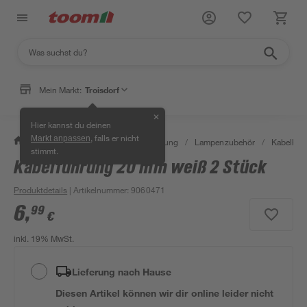
Mein Markt:
Troisdorf
✕
Hier kannst du deinen
, falls er nicht
Markt anpassen
/
Wohnen & Haushalt
/
Beleuchtung
/
Lampenzubehör
/
Kabelhal
stimmt.
Kabelführung 20 mm weiß 2 Stück
Produktdetails
| Artikelnummer
:
9060471
6
,
99
€
inkl. 19% MwSt.
Lieferung nach Hause
Diesen Artikel können wir dir online leider nicht