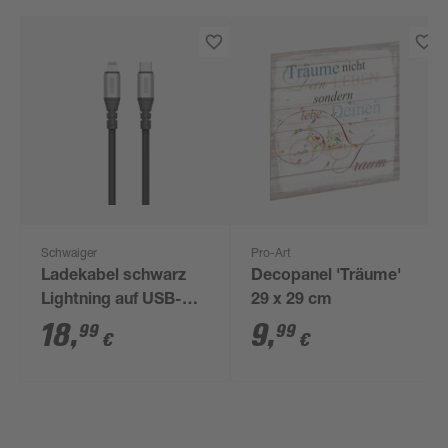
Schwaiger
Pro-Art
Ladekabel schwarz
Decopanel 'Träume'
Lightning auf USB-C
29 x 29 cm
1,2 m
18
,
9
,
99
99
€
€