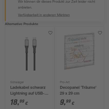
Wir können dir dieses Produkt zur Zeit leider nicht
anbieten.
Verfügbarkeit in anderen Märkten
Alternative Produkte
Schwaiger
Pro-Art
Ladekabel schwarz
Decopanel 'Träume'
Lightning auf USB-C
29 x 29 cm
1,2 m
18
,
9
,
99
99
€
€