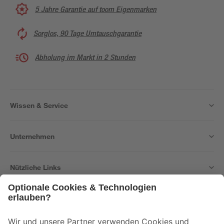
5 Jahre Garantie auf toom Eigenmarken
Sorglos, 90 Tage Umtauschgarantie
Abholung im Markt in 2 Stunden
Wissen & Service
Unternehmen
Nützliche Links
Bleib auf dem Laufenden mit unserem Newsletter
Der toom Newsletter: Keine Angebote und Aktionen mehr verpassen!