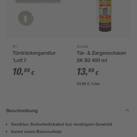
B1
Soudal
Türdrückergarnitur
Tür- & Zargenschaum
'Loft I'
2K B2 400 ml
10
,
13
,
99
99
€
€
34,98 € / Liter
Beschreibung
flexibles Sicherheitskabel bei niedrigem Gewicht
bietet einen Basisschutz