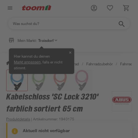
Mein Markt:
Troisdorf
✕
Hier kannst du deinen
, falls er nicht
Markt anpassen
/
Garten & Freizeit
/
Auto & Fahrrad
/
Fahrradzubehör
/
Fahrradsch
stimmt.
Kabelschloss 'SC Lock 3210'
farblich sortiert 65 cm
Produktdetails
| Artikelnummer
:
1940175
Aktuell nicht verfügbar