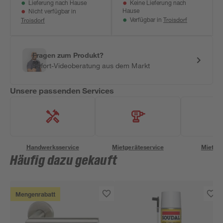
Lieferung nach Hause
Keine Lieferung nach
Hause
Nicht verfügbar in
Troisdorf
Troisdorf
Verfügbar in
Fragen zum Produkt?
Sofort-Videoberatung aus dem Markt
Unsere passenden Services
Handwerksservice
Mietgeräteservice
Miettra
Häufig dazu gekauft
Mengenrabatt