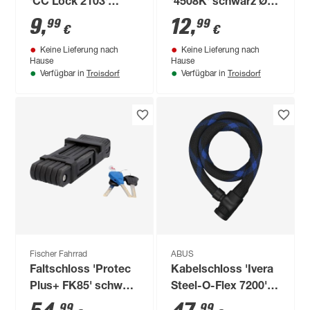
'CC Lock 2103'
'4508K' schwarz Ø
farblich sortiert 150
0,8 x 150 cm
9
,
12
,
99
99
€
€
cm
Keine Lieferung nach
Keine Lieferung nach
Hause
Hause
Troisdorf
Troisdorf
Verfügbar in
Verfügbar in
Fischer Fahrrad
ABUS
Faltschloss 'Protec
Kabelschloss 'Ivera
Plus+ FK85' schwarz
Steel-O-Flex 7200'
85 cm
schwarz Ø 2,2 x 110
99
99