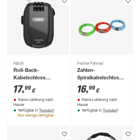
ABUS
Fischer Fahrrad
Roll-Back-
Zahlen-
Kabelschloss
Spiralkabelschloss
'Combiflex StopOver
65 cm, 3 Farben
17
,
16
,
99
99
€
€
65' schwarz Ø 1,2 x
sortiert
Keine Lieferung nach
Keine Lieferung nach
65 cm
Hause
Hause
Troisdorf
Troisdorf
Verfügbar in
Verfügbar in
Nur wenige verfügbar