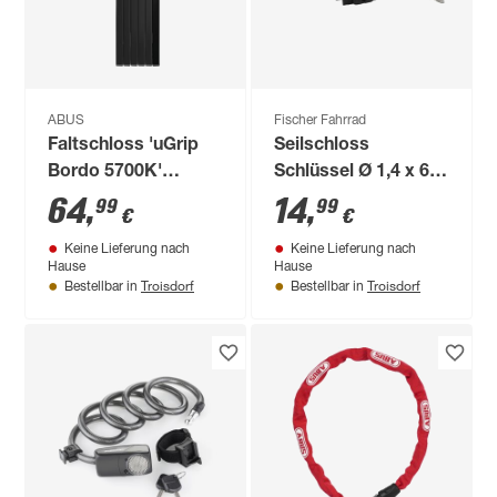
ABUS
Fischer Fahrrad
Faltschloss 'uGrip
Seilschloss
Bordo 5700K'
Schlüssel Ø 1,4 x 60
schwarz 0,5 x 80 cm,
cm
64
,
14
,
99
99
€
€
mit Halterung SH
Keine Lieferung nach
Keine Lieferung nach
Hause
Hause
Troisdorf
Troisdorf
Bestellbar in
Bestellbar in