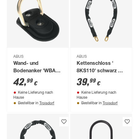
ABUS
ABUS
Wand- und
Kettenschloss '
Bodenanker 'WBA
8KS110' schwarz Ø
60' schwarz für
0,8 x 110 cm
42
,
39
,
99
99
€
€
Zweiräder
Keine Lieferung nach
Keine Lieferung nach
Hause
Hause
Troisdorf
Troisdorf
Bestellbar in
Bestellbar in