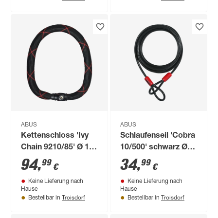
ABUS
ABUS
Kettenschloss 'Ivy
Schlaufenseil 'Cobra
Chain 9210/85' Ø 1 x
10/500' schwarz Ø 1
85 cm
x 500 cm
94
,
34
,
99
99
€
€
Keine Lieferung nach
Keine Lieferung nach
Hause
Hause
Troisdorf
Troisdorf
Bestellbar in
Bestellbar in