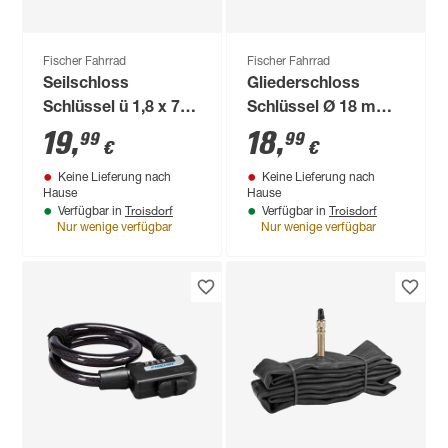
Fischer Fahrrad
Fischer Fahrrad
Seilschloss
Gliederschloss
Schlüssel ü 1,8 x 75
Schlüssel Ø 18 mm x
cm
70 cm
19
,
18
,
99
99
€
€
Keine Lieferung nach
Keine Lieferung nach
Hause
Hause
Troisdorf
Troisdorf
Verfügbar in
Verfügbar in
Nur wenige verfügbar
Nur wenige verfügbar