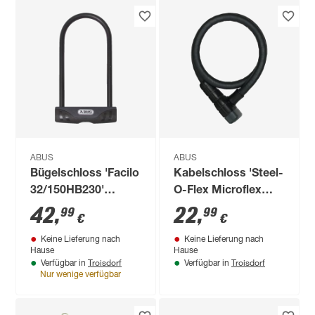
ABUS
ABUS
Bügelschloss 'Facilo
Kabelschloss 'Steel-
32/150HB230'
O-Flex Microflex
schwarz 10,9 x 23
6615K' schwarz Ø
42
,
22
,
99
99
€
€
cm, mit Halterung
1,5 x 85 cm
Keine Lieferung nach
Keine Lieferung nach
USH32
Hause
Hause
Troisdorf
Troisdorf
Verfügbar in
Verfügbar in
Nur wenige verfügbar