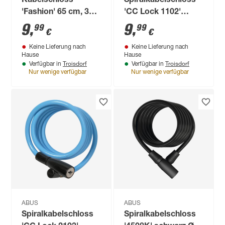
Kabelschloss
Spiralkabelschloss
'Fashion' 65 cm, 3
'CC Lock 1102'
Farben sortiert
farblich sortiert 150
9
,
9
,
99
99
€
€
cm
Keine Lieferung nach
Keine Lieferung nach
Hause
Hause
Troisdorf
Troisdorf
Verfügbar in
Verfügbar in
Nur wenige verfügbar
Nur wenige verfügbar
ABUS
ABUS
Spiralkabelschloss
Spiralkabelschloss