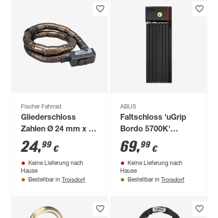
Fischer Fahrrad
ABUS
Gliederschloss
Faltschloss 'uGrip
Zahlen Ø 24 mm x 90
Bordo 5700K'
cm
schwarz 0,5 x 100
24
,
69
,
99
99
€
€
cm, mit Halterung
Keine Lieferung nach
Keine Lieferung nach
SH
Hause
Hause
Troisdorf
Troisdorf
Bestellbar in
Bestellbar in