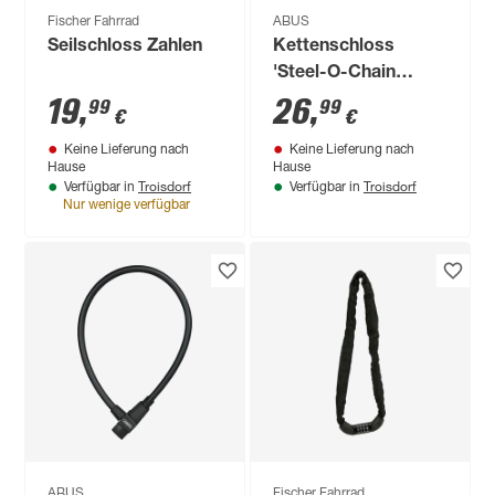
Fischer Fahrrad
ABUS
Seilschloss Zahlen
Kettenschloss
'Steel-O-Chain
5805C' blau Ø 0,5 x
19
,
26
,
99
99
€
€
75 cm
Keine Lieferung nach
Keine Lieferung nach
Hause
Hause
Troisdorf
Troisdorf
Verfügbar in
Verfügbar in
Nur wenige verfügbar
ABUS
Fischer Fahrrad