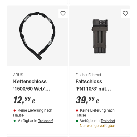
ABUS
Fischer Fahrrad
Kettenschloss
Faltschloss
'1500/60 Web'
'FN110/8' mit
schwarz Ø 0,4 x 60
Zahlencode und
12
,
39
,
99
99
€
€
cm
Halterung 110 cm
Keine Lieferung nach
Keine Lieferung nach
schwarz
Hause
Hause
Troisdorf
Troisdorf
Verfügbar in
Verfügbar in
Nur wenige verfügbar