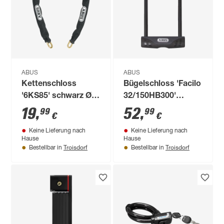
ABUS
ABUS
Kettenschloss
Bügelschloss 'Facilo
'6KS85' schwarz Ø
32/150HB300'
0,6 x 85 cm
schwarz 10,3 x 30
19
,
52
,
99
99
€
€
cm, mit Halterung
Keine Lieferung nach
Keine Lieferung nach
USH32
Hause
Hause
Troisdorf
Troisdorf
Bestellbar in
Bestellbar in