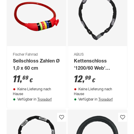
Fischer Fahrrad
ABUS
Seilschloss Zahlen Ø
Kettenschloss
1,0 x 60 cm
'1200/60 Web'
schwarz Ø 0,4 x 60
11
,
12
,
69
99
€
€
cm
Keine Lieferung nach
Keine Lieferung nach
Hause
Hause
Troisdorf
Troisdorf
Verfügbar in
Verfügbar in