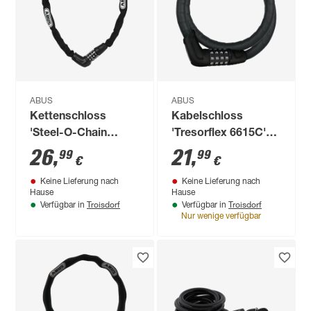
ABUS
ABUS
Kettenschloss
Kabelschloss
'Steel-O-Chain
'Tresorflex 6615C'
5805C' schwarz Ø
schwarz Ø 1,5 x 85
26
,
21
,
99
99
€
€
0,5 x 75 cm
cm, ohne Halterung
Keine Lieferung nach
Keine Lieferung nach
Hause
Hause
Troisdorf
Troisdorf
Verfügbar in
Verfügbar in
Nur wenige verfügbar