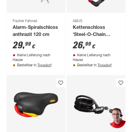
Fischer Fahrrad
ABUS
Alarm-Spiralschloss
Kettenschloss
anthrazit 120 cm
'Steel-O-Chain
5805C' rot Ø 0,5 x 75
29
,
26
,
99
99
€
€
cm
Keine Lieferung nach
Keine Lieferung nach
Hause
Hause
Troisdorf
Troisdorf
Bestellbar in
Bestellbar in