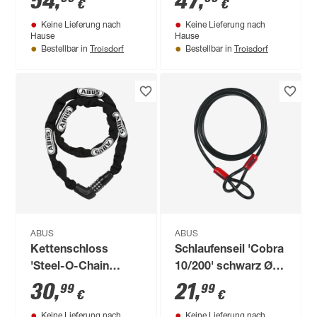
54
,
47
,
€
€
cm
Keine Lieferung nach
Keine Lieferung nach
Hause
Hause
Troisdorf
Troisdorf
Bestellbar in
Bestellbar in
ABUS
ABUS
Kettenschloss
Schlaufenseil 'Cobra
'Steel-O-Chain
10/200' schwarz Ø 1
5805C' schwarz Ø
x 200 cm
30
,
21
,
99
99
€
€
0,5 x 110 cm
Keine Lieferung nach
Keine Lieferung nach