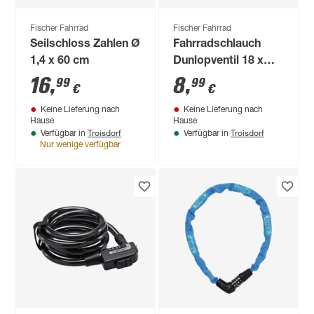
Fischer Fahrrad
Fischer Fahrrad
Seilschloss Zahlen Ø
Fahrradschlauch
1,4 x 60 cm
Dunlopventil 18 x
1,75-2,125
16
,
8
,
99
99
€
€
Keine Lieferung nach
Keine Lieferung nach
Hause
Hause
Troisdorf
Troisdorf
Verfügbar in
Verfügbar in
Nur wenige verfügbar