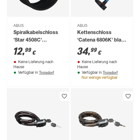
ABUS
ABUS
Spiralkabelschloss
Kettenschloss
'Star 4508C'
'Catena 6806K' blau
schwarz Ø 0,8 x 150
Ø 0,6 x 85 cm
12
,
34
,
99
99
€
€
cm
Keine Lieferung nach
Keine Lieferung nach
Hause
Hause
Troisdorf
Troisdorf
Verfügbar in
Verfügbar in
Nur wenige verfügbar