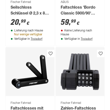
Fischer Fahrrad
ABUS
Seilschloss
Faltschloss 'Bordo
Schlüssel Ø 2,3 x 85
Classic 5900/90'
cm
schwarz 90 cm
20
,
59
,
99
99
€
€
Lieferung nach Hause
Keine Lieferung nach
Nur wenige verfügbar
Hause
Troisdorf
Troisdorf
Verfügbar in
Verfügbar in
Fischer Fahrrad
Fischer Fahrrad
Faltschlosses mit
Zahlen-Faltschloss