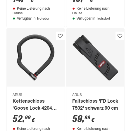
€
€
Keine Lieferung nach
Keine Lieferung nach
Hause
Hause
Troisdorf
Troisdorf
Verfügbar in
Verfügbar in
ABUS
ABUS
Kettenschloss
Faltschloss 'FD Lock
'Goose Lock 4204K'
7502' schwarz 90 cm
schwarz Ø 2,8 x 85
52
,
59
,
99
99
€
€
cm
Keine Lieferung nach
Keine Lieferung nach