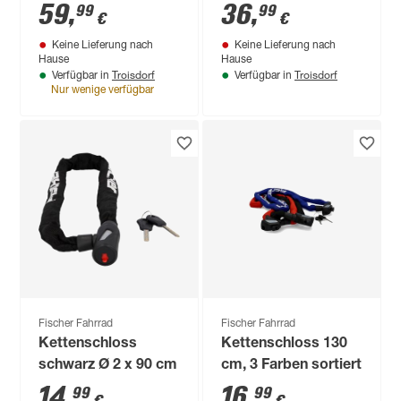
schwarz 80 cm, mit
cm
59
,
36
,
99
99
€
€
Halterung SH
Keine Lieferung nach
Keine Lieferung nach
Hause
Hause
Troisdorf
Troisdorf
Verfügbar in
Verfügbar in
Nur wenige verfügbar
Fischer Fahrrad
Fischer Fahrrad
Kettenschloss
Kettenschloss 130
schwarz Ø 2 x 90 cm
cm, 3 Farben sortiert
14
,
16
,
99
99