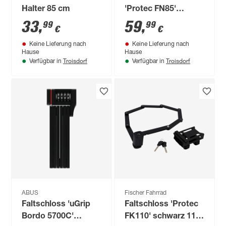
Halter 85 cm
'Protec FN85'
schwarz 85 cm
33
,
59
,
99
99
€
€
Keine Lieferung nach
Keine Lieferung nach
Hause
Hause
Troisdorf
Troisdorf
Verfügbar in
Verfügbar in
ABUS
Fischer Fahrrad
Faltschloss 'uGrip
Faltschloss 'Protec
Bordo 5700C'
FK110' schwarz 110