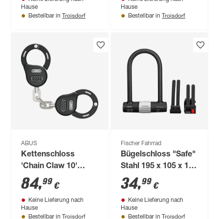
Hause
Hause
Troisdorf
Troisdorf
Bestellbar in
Bestellbar in
ABUS
Fischer Fahrrad
Kettenschloss
Bügelschloss "Safe"
'Chain Claw 10'
Stahl 195 x 105 x 16
schwarz Ø 0,7 x 10
mm
84
,
34
,
99
99
€
€
cm
Keine Lieferung nach
Keine Lieferung nach
Hause
Hause
Troisdorf
Troisdorf
Bestellbar in
Bestellbar in