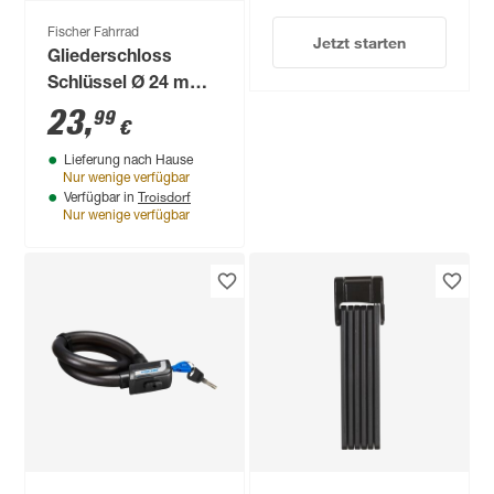
Fischer Fahrrad
Jetzt starten
Gliederschloss
Schlüssel Ø 24 mm x
90 cm
23
,
99
€
Lieferung nach Hause
Nur wenige verfügbar
Troisdorf
Verfügbar in
Nur wenige verfügbar