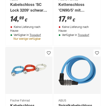
Kabelschloss 'SC
Kettenschloss
Lock 3209' schwarz
'CN90/5' mit
65 cm
Zahlencode 90 cm
14
,
17
,
99
99
€
€
schwarz
Keine Lieferung nach
Keine Lieferung nach
Hause
Hause
Troisdorf
Troisdorf
Verfügbar in
Verfügbar in
Nur wenige verfügbar
Fischer Fahrrad
ABUS