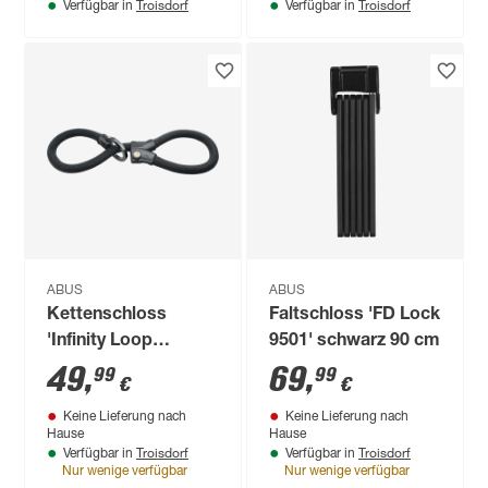
Troisdorf
Troisdorf
Verfügbar in
Verfügbar in
ABUS
ABUS
Kettenschloss
Faltschloss 'FD Lock
'Infinity Loop
9501' schwarz 90 cm
1806/110' schwarz Ø
49
,
69
,
99
99
€
€
0,6 x 110 cm
Keine Lieferung nach
Keine Lieferung nach
Hause
Hause
Troisdorf
Troisdorf
Verfügbar in
Verfügbar in
Nur wenige verfügbar
Nur wenige verfügbar