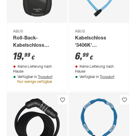
ABUS
ABUS
Roll-Back-
Kabelschloss
Kabelschloss
'3406K'
'Combiflex Break 85'
verschiedene Farben
19
,
6
,
99
99
€
€
schwarz Ø 1,5 x 85
Ø 0,6 x 55 cm
Keine Lieferung nach
Keine Lieferung nach
cm
Hause
Hause
Troisdorf
Troisdorf
Verfügbar in
Verfügbar in
Nur wenige verfügbar