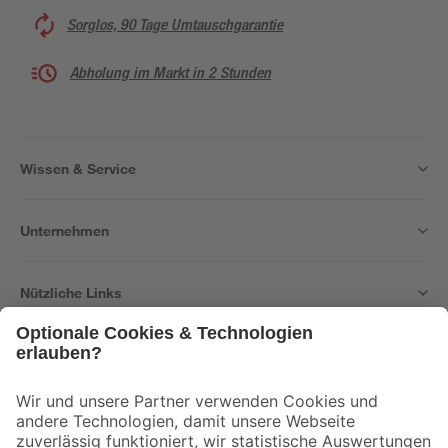
Sorglos, 90 Tage Umtauschgarantie
Abholung im Markt in 2 Stunden
Wissen & Service
Unternehmen
Nützliche Links
Bleib auf dem Laufenden mit unserem Newsletter
Der toom Newsletter: Keine Angebote und Aktionen mehr verpassen!
Zur Newsletter Anmeldung