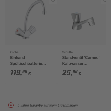
Grohe
Schütte
Einhand-
Standventil 'Carneo'
Spültischbatterie
Kaltwasser
'Costa' verchromt
chromfarben
119
,
25
,
99
99
€
€
5 Jahre Garantie auf toom Eigenmarken