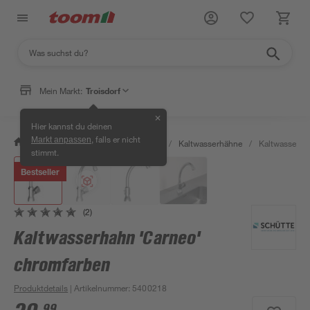
Klicke für Ansicht im Raum
Mein Markt:
Troisdorf
✕
Hier kannst du deinen
, falls er nicht
Markt anpassen
/
Bad & Sanitär
/
Badarmaturen
/
Kaltwasserhähne
/
Kaltwasserha
stimmt.
Bestseller
(2)
Kaltwasserhahn 'Carneo'
chromfarben
Produktdetails
| Artikelnummer
:
5400218
99