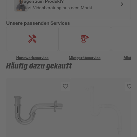
Fragen zum Produkt?
Sofort-Videoberatung aus dem Markt
Unsere passenden Services
Handwerksservice
Mietgeräteservice
Miettra
Häufig dazu gekauft