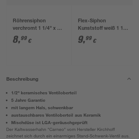
Röhrensiphon
Flex-Siphon
verchromt 1 1/4" x 32
Kunststoff weiß 1 1/2'
mm
x 40/50 mm
8
,
9
,
99
99
€
€
Beschreibung
1/2" keramisches Ventiloberteil
5 Jahre Garantie
mit langem Hals, schwenkbar
austauschbares Ventiloberteil aus Keramik
Mischdüse ist LGA-geräuschgeprüft
Der Kaltwasserhahn "Carneo" vom Hersteller Kirchhoff
zeichnet sich durch ein einarmiges Stand-Schwenk-Ventil aus.