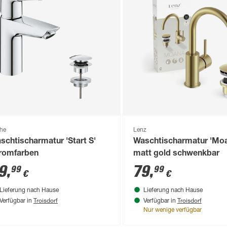
he
Lenz
schtischarmatur 'Start S'
Waschtischarmatur 'Mo
romfarben
matt gold schwenkbar
9
,
79
,
99
99
€
€
Lieferung nach Hause
Lieferung nach Hause
Troisdorf
Troisdorf
Verfügbar in
Verfügbar in
Nur wenige verfügbar