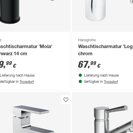
z
Hansgrohe
schtischarmatur 'Mola'
Waschtischarmatur 'Logi
hwarz 14 cm
chrom
9
,
67
,
99
99
€
€
Lieferung nach Hause
Lieferung nach Hause
Troisdorf
Troisdorf
Verfügbar in
Verfügbar in