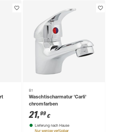
B1
rt
Waschtischarmatur 'Carli'
chromfarben
21
,
99
€
Lieferung nach Hause
Nur wenige verfügbar