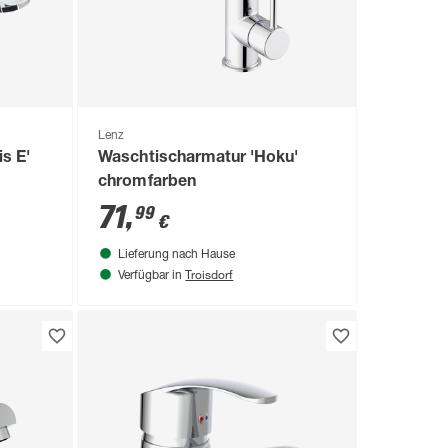
Lenz
s E'
Waschtischarmatur 'Hoku'
chromfarben
71
,
99
€
Lieferung nach Hause
Troisdorf
Verfügbar in