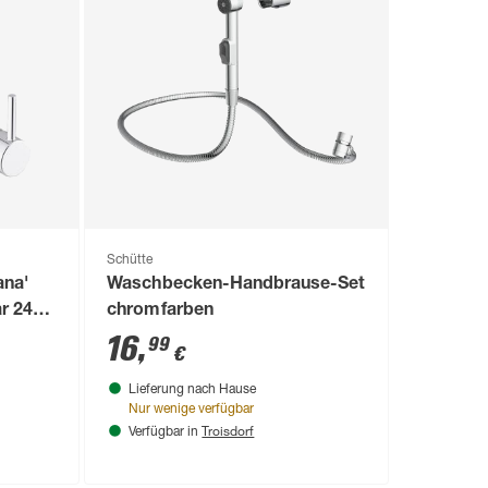
Schütte
ana'
Waschbecken-Handbrause-Set
r 24
chromfarben
16
,
99
€
Lieferung nach Hause
Nur wenige verfügbar
Troisdorf
Verfügbar in