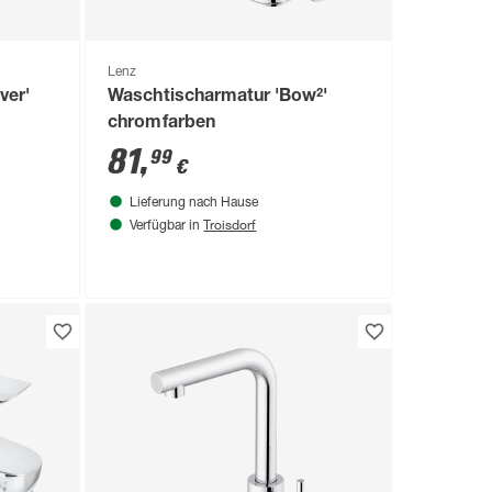
Lenz
ver'
Waschtischarmatur 'Bow²'
chromfarben
81
,
99
€
Lieferung nach Hause
Troisdorf
Verfügbar in