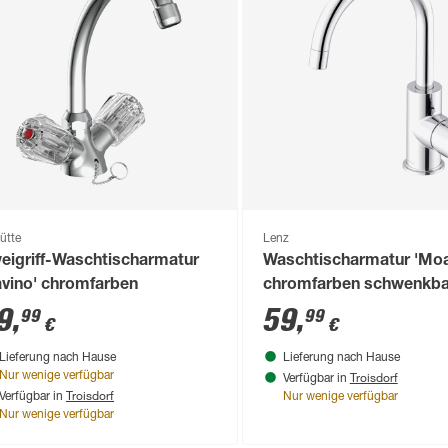
ütte
Lenz
eigriff-Waschtischarmatur
Waschtischarmatur 'Mo
avino' chromfarben
chromfarben schwenkba
cm
9
,
59
,
99
99
€
€
Lieferung nach Hause
Lieferung nach Hause
Troisdorf
Nur wenige verfügbar
Verfügbar in
Troisdorf
Verfügbar in
Nur wenige verfügbar
Nur wenige verfügbar