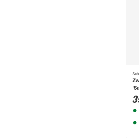
Sch
Zw
'S
3