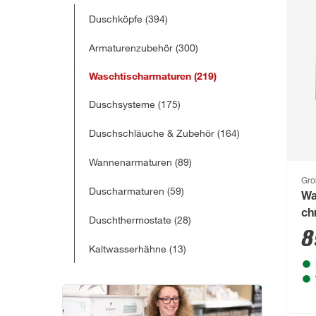
Duschköpfe
(394)
Armaturenzubehör
(300)
Waschtischarmaturen
(219)
Duschsysteme
(175)
Duschschläuche & Zubehör
(164)
Wannenarmaturen
(89)
Gro
Duscharmaturen
(59)
Wa
ch
Duschthermostate
(28)
8
Kaltwasserhähne
(13)