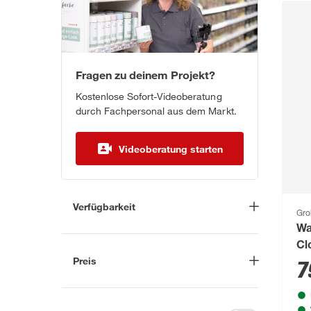
Fragen zu deinem Projekt?
Kostenlose Sofort-Videoberatung
durch Fachpersonal aus dem Markt.
Videoberatung starten
Verfügbarkeit
Gro
Wa
Lieferung nach Hause
(136)
Cl
In Troisdorf verfügbar
(114)
Preis
7
Auf Wunsch in Troisdorf
bestellbar
(55)
-
€
Anderen Markt auswählen