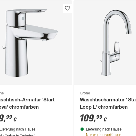
he
Grohe
schtisch-Armatur 'Start
Waschtischarmatur ' Sta
ova' chromfarben
Loop L' chromfarben
9
,
109
,
99
99
€
€
Lieferung nach Hause
Lieferung nach Hause
Troisdorf
Nur wenige verfügbar