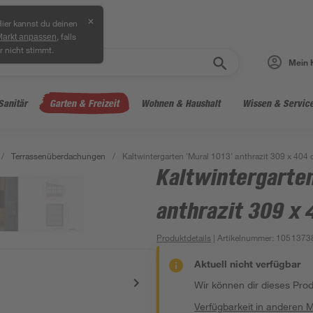
✕
ier kannst du deinen
, falls
Markt anpassen
r nicht stimmt.
Mein 
Sanitär
Garten & Freizeit
Wohnen & Haushalt
Wissen & Servic
/
Terrassenüberdachungen
/
Kaltwintergarten 'Mural 1013' anthrazit 309 x 404
Kaltwintergarten
anthrazit 309 x 
Produktdetails
| Artikelnummer
:
1051373
Aktuell nicht verfügbar
Wir können dir dieses Produ
Verfügbarkeit in anderen 