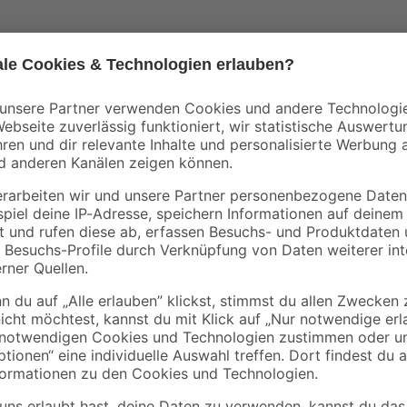
andrewex
andrewex
ülse
Sichtschutzzaun
Zaunpfosten glatt 9 
 9 x
'Faro' 180 x 180 cm
9 x 185 cm Kiefer
Kiefer grau
anthrazit
124
,
37
,
99
99
€
€
69,44 € / Meter
20,54 € / Meter
Modern, langlebig und eine tolle O
'Mural' vom größten und bekannt
wesentliche Unterschied zu andere
wird anstelle von Kunststoffplatte
verwendet. Außergewöhnliche 150 
rostfrei! Die feuerverzinkte Besc
oder Sonne ohne Probleme Stand. D