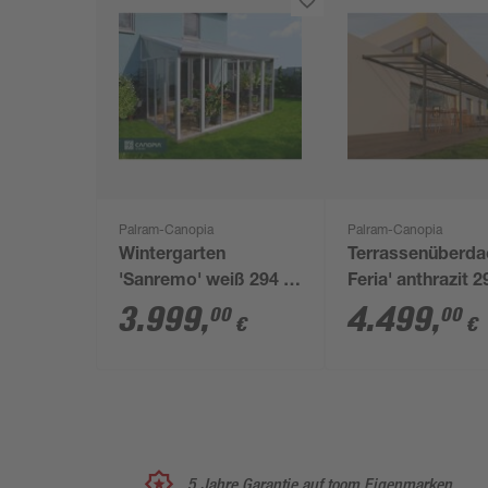
Palram-Canopia
Palram-Canopia
Wintergarten
Terrassenüberda
'Sanremo' weiß 294 x
Feria' anthrazit 2
435 cm Polycarbonat
1220 cm
3.999
,
4.499
,
00
00
€
€
transparent
Polycarbonat
transparent
5 Jahre Garantie auf toom Eigenmarken