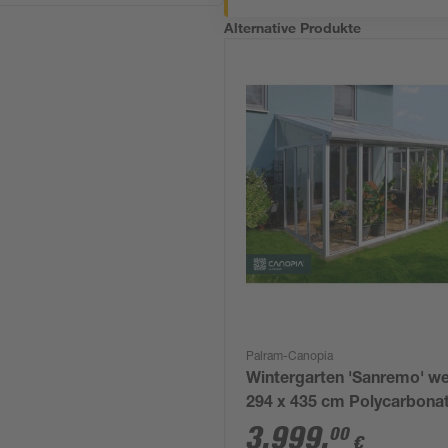
Alternative Produkte
Palram-Canopia
Wintergarten 'Sanremo' w
294 x 435 cm Polycarbona
transparent
3.999
,
00
€