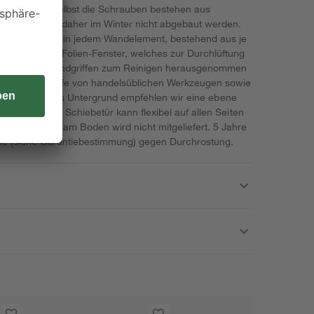
 Aluminium. Selbst die Schrauben bestehen aus
tergarten muss daher im Winter nicht abgebaut werden.
h Fenster, eins in jedem Wandelement, bestehend aus je
ißfesten PVC-Folien-Fenster, welches zur Durchlüftung
d mit zwei Handgriffen zum Reinigen herausgenommen
ersonen mit Hilfe von handelsüblichen Werkzeugen sowie
ritt Anleitung. Als Untergrund empfehlen wir eine ebene
ersteinen. Die Schiebetür kann flexibel auf allen Seiten
 Verankerung am Boden wird nicht mitgeliefert. 5 Jahre
eile (siehe Garantiebestimmung) gegen Durchrostung.