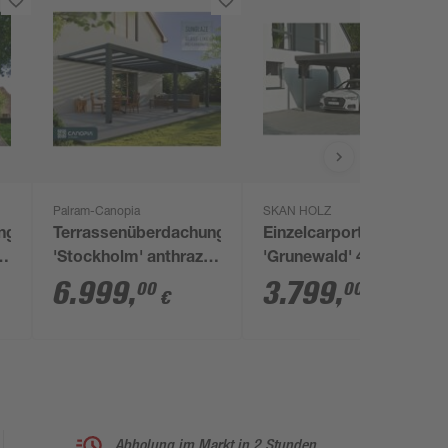
Palram-Canopia
SKAN HOLZ
ng
Terrassenüberdachung
Einzelcarport
x
'Stockholm' anthrazit
'Grunewald' 427 x 554
t
330,5 x 805 cm
cm schiefergrau mit
6.999
,
3.799
,
00
00
€
€
Polycarbonat klar
Aluminiumdach
Abholung im Markt in 2 Stunden