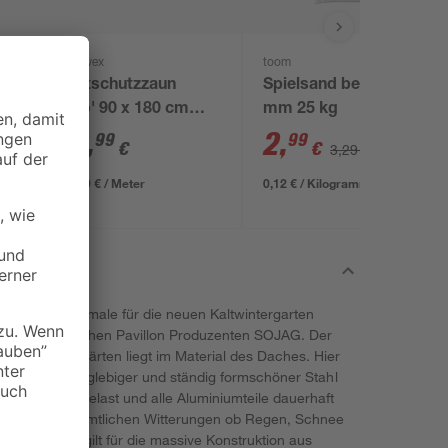
andrewex
toom
x
Sichtschutzzaun
Spielsand beige 0-2
'Faro' 90 x 180 cm
mm 25 kg
Kiefer grau
99
,
2
,
99
99
€
€
3,29 €
111,10 € / Meter
0,12 € / Kilogramm
ptik sind Merkmale für die neuen Kaltwintergarten
esten kanadischen Pavillon Produzenten SOJAG. Der
n Kaltwintergärten liegt im Material des Daches. Hier
n oder Stoff langlebiger und ständig formschöner Stahl
kg/m² Schneelast und alle Aluminiumteile dauerhaft
hichtung hält sämtlichen Witterungen ob Regen, Schnee
as gleiche gilt für die massive Konstruktion aus