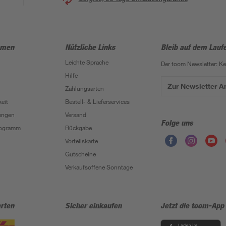
hmen
Nützliche Links
Bleib auf dem Lauf
Leichte Sprache
Der toom Newsletter: K
Hilfe
Zur Newsletter 
Zahlungsarten
eit
Bestell- & Lieferservices
ungen
Versand
Folge uns
Programm
Rückgabe
Vorteilskarte
Gutscheine
Verkaufsoffene Sonntage
rten
Sicher einkaufen
Jetzt die toom-App