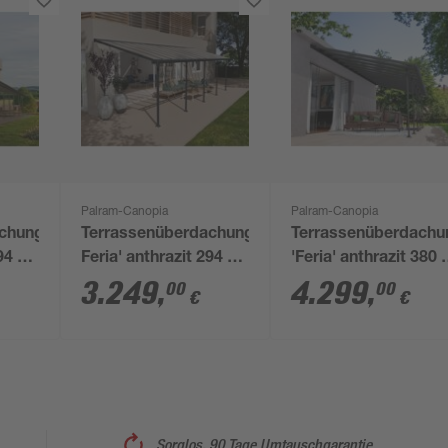
Palram-Canopia
Palram-Canopia
chung'
Terrassenüberdachung'
Terrassenüberdachu
94 x
Feria' anthrazit 294 x
'Feria' anthrazit 380 
915 cm Polycarbonat
850 cm Polycarbona
3.249
,
4.299
,
00
00
€
€
transparent
transparent
Sorglos, 90 Tage Umtauschgarantie