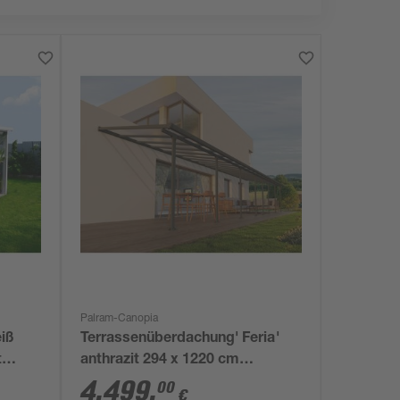
Palram-Canopia
eiß
Terrassenüberdachung' Feria'
t
anthrazit 294 x 1220 cm
Polycarbonat transparent
4.499
,
00
€