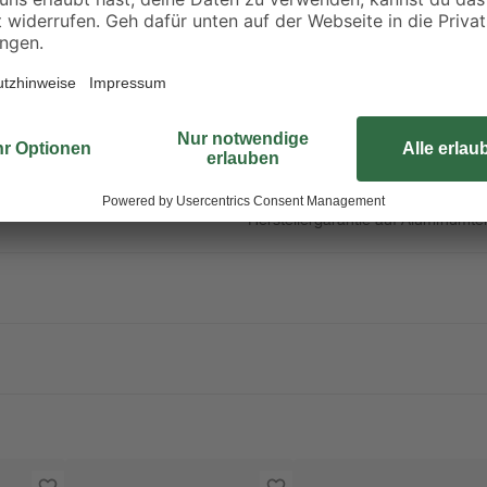
resistentem, pulverbeschichtetem
rostfreiem Edelstahl. Der Kaltwin
Kontrollierbare Durchlüftung durc
einem Moskitonetz sowie einem re
einfach nach unten geschoben un
wird. Einfacher Aufbau durch 2 P
einer detaillierten Schritt-für-Sch
Fläche aus Holz, Beton oder Pflast
montiert werden. Schraubenkit zur
Herstellergarantie auf Aluminumt