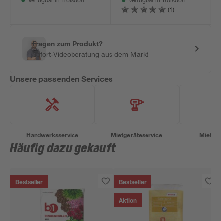
Troisdorf
Troisdorf
Verfügbar in
Verfügbar in
(1)
Fragen zum Produkt?
Sofort-Videoberatung aus dem Markt
Unsere passenden Services
Handwerksservice
Mietgeräteservice
Miettra
Häufig dazu gekauft
Bestseller
Bestseller
Aktion