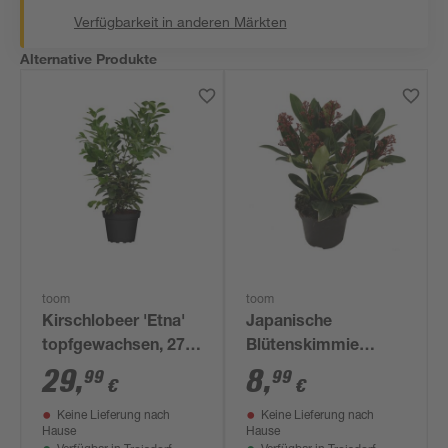
Verfügbarkeit in anderen Märkten
Alternative Produkte
toom
toom
Kirschlobeer 'Etna'
Japanische
topfgewachsen, 27
Blütenskimmie
cm Topf
'Rubella' 13 cm Topf
29
,
8
,
99
99
€
€
Keine Lieferung nach
Keine Lieferung nach
Hause
Hause