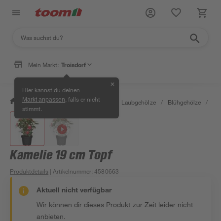
Mein Markt:
Troisdorf
✕
Hier kannst du deinen
, falls er nicht
Markt anpassen
/
Garten & Freizeit
/
Pflanzen
/
Laubgehölze
/
Blühgehölze
/
Ka
stimmt.
Kamelie 19 cm Topf
Produktdetails
| Artikelnummer
:
4580663
Aktuell nicht verfügbar
Wir können dir dieses Produkt zur Zeit leider nicht
anbieten.