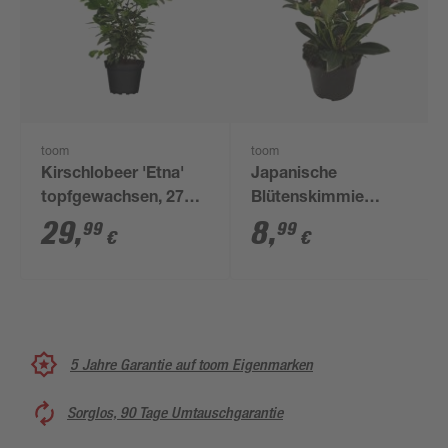
toom
toom
Kirschlobeer 'Etna'
Japanische
topfgewachsen, 27
Blütenskimmie
cm Topf
'Rubella' 13 cm Topf
29
,
8
,
99
99
€
€
5 Jahre Garantie auf toom Eigenmarken
Sorglos, 90 Tage Umtauschgarantie