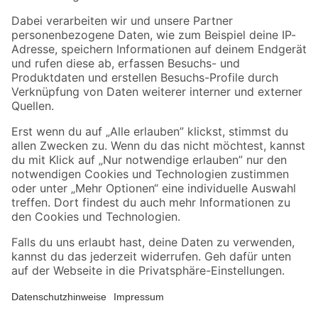
Zahlungsarten
Versandarten
Sicher einkaufen
Jetzt die toom-App herunterladen
Alle Preisangaben in EUR inkl. gesetzl. MwSt.. Die dargestellten Angebote sind unter
Umständen nicht in allen Märkten verfügbar. Die angegebenen Verfügbarkeiten beziehen
sich auf den unter "Mein Markt" ausgewählten toom Baumarkt. Alle Angebote und
Produkte nur solange der Vorrat reicht.
*Paketversand ab 59 € versandkostenfrei, gilt nicht für Artikel mit Speditionsversand, hier
fallen zusätzliche Versandkosten an.