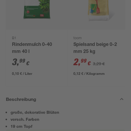
B1
toom
Rindenmulch 0-40
Spielsand beige 0-2
mm 40 l
mm 25 kg
3
,
2
,
99
99
€
€
3,29 €
0,10 € / Liter
0,12 € / Kilogramm
Beschreibung
große, dekorative Blüten
versch. Farben
19 cm Topf