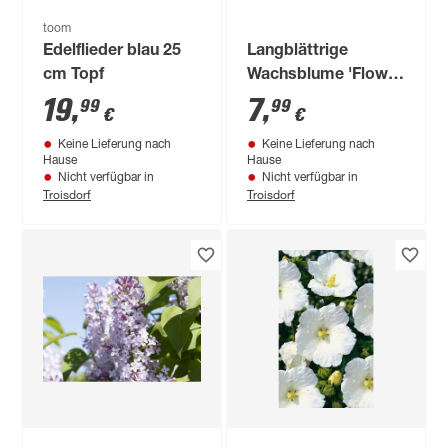
toom
Edelflieder blau 25
Langblättrige
cm Topf
Wachsblume 'Flower
Girl White'® 17 cm
19
,
7
,
99
99
€
€
Topf
Keine Lieferung nach
Keine Lieferung nach
Hause
Hause
Nicht verfügbar in
Nicht verfügbar in
Troisdorf
Troisdorf