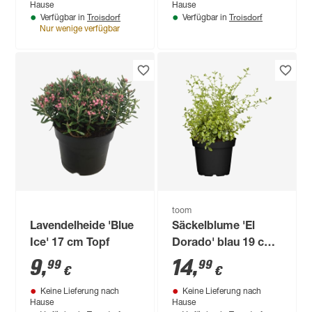
Hause
Hause
Troisdorf
Troisdorf
Verfügbar in
Verfügbar in
Nur wenige verfügbar
toom
Lavendelheide 'Blue
Säckelblume 'El
Ice' 17 cm Topf
Dorado' blau 19 cm
Topf
9
,
14
,
99
99
€
€
Keine Lieferung nach
Keine Lieferung nach
Hause
Hause