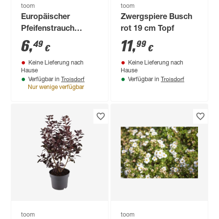
toom
toom
Europäischer
Zwergspiere Busch
Pfeifenstrauch
rot 19 cm Topf
'Virginal', 19 cm Topf
6
,
11
,
49
99
€
€
Keine Lieferung nach
Keine Lieferung nach
Hause
Hause
Troisdorf
Troisdorf
Verfügbar in
Verfügbar in
Nur wenige verfügbar
toom
toom