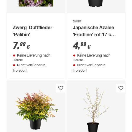
toom
Zwerg-Duftflieder
Japanische Azalee
'Palibin'
'Frodline' rot 17 cm
Topf
7
,
4
,
99
99
€
€
Keine Lieferung nach
Keine Lieferung nach
Hause
Hause
Nicht verfügbar in
Nicht verfügbar in
Troisdorf
Troisdorf