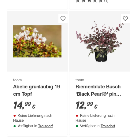
(1)
toom
toom
Abelie grünlaubig 19
Riemenblüte Busch
cm Topf
'Black Pearl®' pink
15 cm Topf
14
,
12
,
99
99
€
€
Keine Lieferung nach
Keine Lieferung nach
Hause
Hause
Troisdorf
Troisdorf
Verfügbar in
Verfügbar in