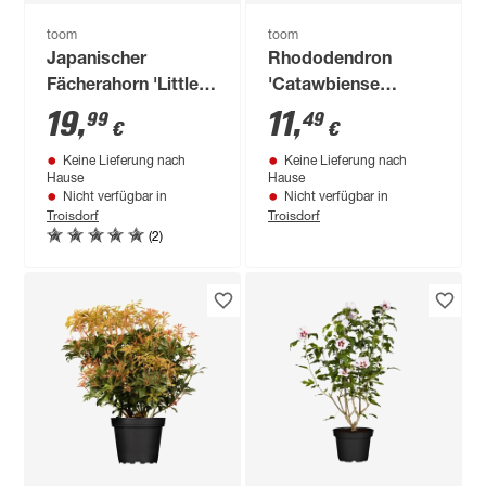
toom
toom
Japanischer
Rhododendron
Fächerahorn 'Little
'Catawbiense
Princes' 19 cm Topf
Grandiflorum'
19
,
11
,
99
49
€
€
blau/lila 23 cm Topf
Keine Lieferung nach
Keine Lieferung nach
Hause
Hause
Nicht verfügbar in
Nicht verfügbar in
Troisdorf
Troisdorf
(2)