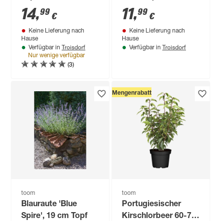
14
,
11
,
99
99
€
€
Keine Lieferung nach
Keine Lieferung nach
Hause
Hause
Troisdorf
Troisdorf
Verfügbar in
Verfügbar in
Nur wenige verfügbar
(3)
Mengenrabatt
toom
toom
Blauraute 'Blue
Portugiesischer
Spire', 19 cm Topf
Kirschlorbeer 60-70