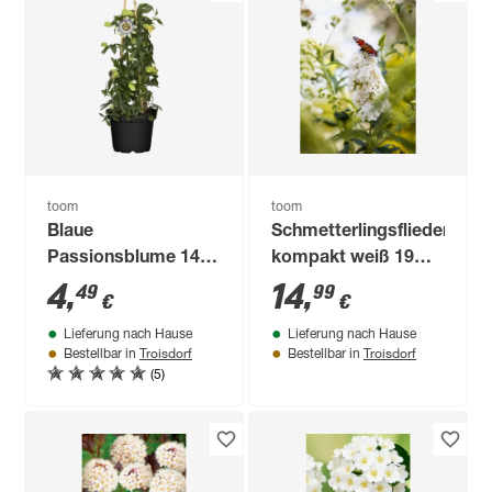
toom
toom
Blaue
Schmetterlingsflieder
Passionsblume 14
kompakt weiß 19
cm Topf
cm Topf
4
,
14
,
49
99
€
€
Lieferung nach Hause
Lieferung nach Hause
Troisdorf
Troisdorf
Bestellbar in
Bestellbar in
(5)