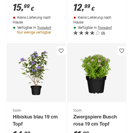
cm
15
,
12
,
99
99
€
€
Keine Lieferung nach
Keine Lieferung nach
Hause
Hause
Troisdorf
Troisdorf
Verfügbar in
Verfügbar in
(3)
Nur wenige verfügbar
toom
toom
Hibiskus blau 19 cm
Zwergspiere Busch
Topf
rosa 19 cm Topf