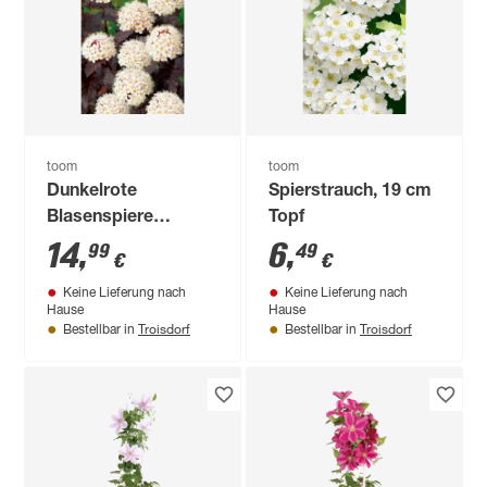
toom
toom
Dunkelrote
Spierstrauch, 19 cm
Blasenspiere
Topf
'Diabolo®', 19 cm
14
,
6
,
99
49
€
€
Topf
Keine Lieferung nach
Keine Lieferung nach
Hause
Hause
Troisdorf
Troisdorf
Bestellbar in
Bestellbar in