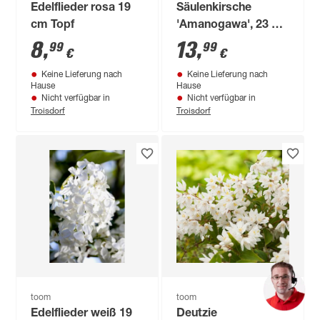
Edelflieder rosa 19
Säulenkirsche
cm Topf
'Amanogawa', 23 cm
Topf
8
,
13
,
99
99
€
€
Keine Lieferung nach
Keine Lieferung nach
Hause
Hause
Nicht verfügbar in
Nicht verfügbar in
Troisdorf
Troisdorf
toom
toom
Edelflieder weiß 19
Deutzie