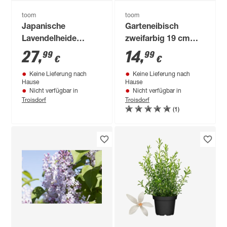
toom
toom
Japanische
Garteneibisch
Lavendelheide
zweifarbig 19 cm
verschiedene
Topf
27
,
14
,
99
99
€
€
buntlaubige Sorten
Keine Lieferung nach
Keine Lieferung nach
23 cm Topf
Hause
Hause
Nicht verfügbar in
Nicht verfügbar in
Troisdorf
Troisdorf
(1)