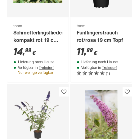
toom
toom
Schmetterlingsflieder
Fünffingerstrauch
kompakt rot 19 cm
rot/rosa 19 cm Topf
Topf
14
,
11
,
99
99
€
€
Lieferung nach Hause
Lieferung nach Hause
Troisdorf
Troisdorf
Verfügbar in
Verfügbar in
(1)
Nur wenige verfügbar