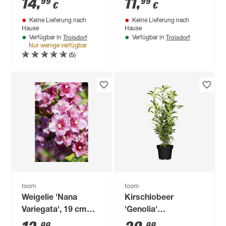
14
,
11
,
99
99
€
€
Keine Lieferung nach
Keine Lieferung nach
Hause
Hause
Troisdorf
Troisdorf
Verfügbar in
Verfügbar in
Nur wenige verfügbar
(5)
toom
toom
Weigelie 'Nana
Kirschlobeer
Variegata', 19 cm
'Genolia'
Topf
topfgewachsen, 28
99
99