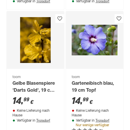
Troisdorf
Troisdorf
Verfügbar in
Verfügbar in
toom
toom
Gelbe Blasenspiere
Garteneibisch blau,
'Darts Gold', 19 cm
19 cm Topf
Topf
14
,
14
,
99
99
€
€
Keine Lieferung nach
Keine Lieferung nach
Hause
Hause
Troisdorf
Troisdorf
Verfügbar in
Verfügbar in
Nur wenige verfügbar