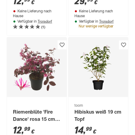
12
,
29
,
€
€
cm Topf
Keine Lieferung nach
Keine Lieferung nach
Hause
Hause
Troisdorf
Troisdorf
Verfügbar in
Verfügbar in
(1)
Nur wenige verfügbar
toom
Riemenblüte 'Fire
Hibiskus weiß 19 cm
Dance' rosa 15 cm
Topf
Topf
12
,
14
,
99
99
€
€