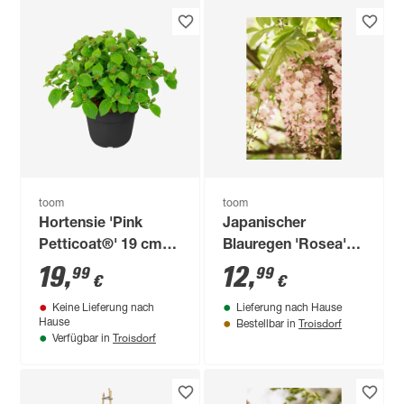
toom
toom
Hortensie 'Pink
Japanischer
Petticoat®' 19 cm
Blauregen 'Rosea'
Topf
rosa 14 cm Topf
19
,
12
,
99
99
€
€
Keine Lieferung nach
Lieferung nach Hause
Troisdorf
Hause
Bestellbar in
Troisdorf
Verfügbar in