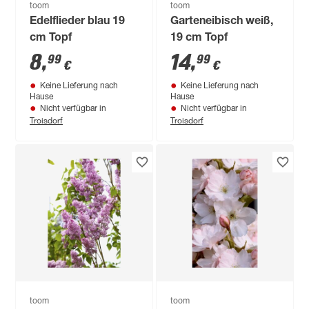
toom
toom
Edelflieder blau 19
Garteneibisch weiß,
cm Topf
19 cm Topf
8
,
14
,
99
99
€
€
Keine Lieferung nach
Keine Lieferung nach
Hause
Hause
Nicht verfügbar in
Nicht verfügbar in
Troisdorf
Troisdorf
toom
toom