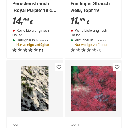
Perückenstrauch
Fünffinger Strauch
'Royal Purple' 19 cm
weiß, Topf 19
Topf
14
,
11
,
99
99
€
€
Keine Lieferung nach
Keine Lieferung nach
Hause
Hause
Troisdorf
Troisdorf
Verfügbar in
Verfügbar in
Nur wenige verfügbar
Nur wenige verfügbar
(1)
(1)
toom
toom