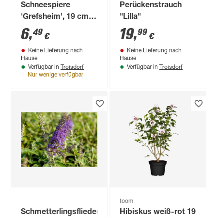
Schneespiere
Perückenstrauch
'Grefsheim', 19 cm
"Lilla"
Topf
6
,
19
,
49
99
€
€
Keine Lieferung nach
Keine Lieferung nach
Hause
Hause
Troisdorf
Troisdorf
Verfügbar in
Verfügbar in
Nur wenige verfügbar
toom
Schmetterlingsflieder
Hibiskus weiß-rot 19