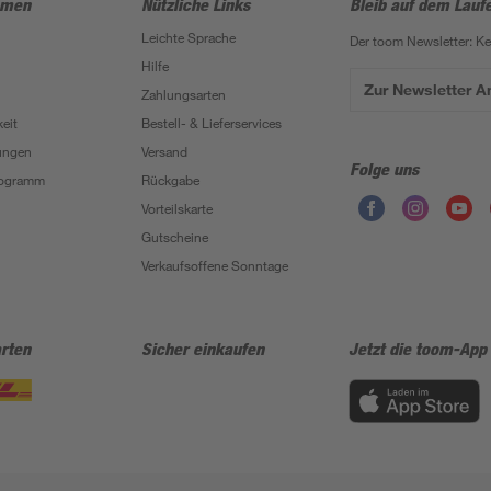
hmen
Nützliche Links
Bleib auf dem Lauf
Leichte Sprache
Der toom Newsletter: K
Hilfe
Zur Newsletter 
Zahlungsarten
eit
Bestell- & Lieferservices
ungen
Versand
Folge uns
Programm
Rückgabe
Vorteilskarte
Gutscheine
Verkaufsoffene Sonntage
rten
Sicher einkaufen
Jetzt die toom-App