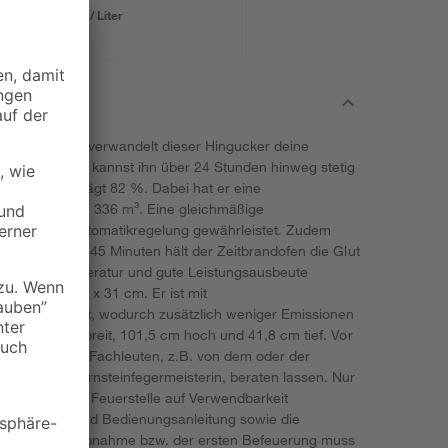
1,08 € / Liter
n kalt. Im Nu verwandelt dieser Hingucker deine
lfühloase. Du kannst ihn über 24 Stunden hinweg stetig
kungsgrad beträgt 82 %. Dabei hat er eine
eheizt bis zu 336 m³. Eine gleichmäßige
integrierte Automatikregelung gewährleistet. Zudem
ür mindestens 45 Minuten hält der Zeitbrandofen die Glut
ne hohe Temperatur und gute Leistungsausbeute
aßen 31 x 32 x 31 cm. Er ist mit
e ausgekleidet, wodurch zusätzlich weniger Emissionen
 ist 41,8 cm breit, 101,5 cm hoch und 41,8 cm tief. Vor
t du dich von Fachleuten, z.B. von dem oder der
er oder Schornsteinfegermeisterin, beraten lassen. Nur
em Einbau der Feuerstelle auf Verwendbarkeit
e Montage- und Bedienungsanleitung sowie die
or der Inbetriebnahme bzw. der ersten Befeuerung muss