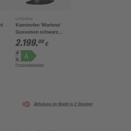
La Nordica
hl
Kaminofen 'Marlena'
Gusseisen schwarz
7,5 kW
2.199
,
00
€
Produktdatenblatt
Abholung im Markt in 2 Stunden