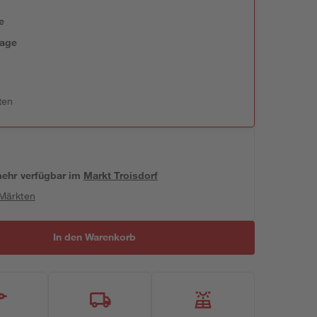
e
tage
ten
 mehr verfügbar
im
Markt
Troisdorf
 Märkten
In den Warenkorb