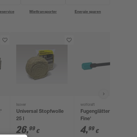
eservice
Miettransporter
Energie sparen
Isover
wolfcraft
'
Universal Stopfwolle
Fugenglätter 'Pro
25 l
Fine'
26
,
4
,
99
99
€
€