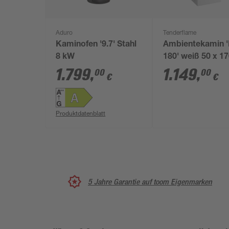
Aduro
Tenderflame
Kaminofen '9.7' Stahl
Ambientekamin '
8 kW
180' weiß 50 x 17
34 cm 1 l, 2 kW
1.799
,
1.149
,
00
00
€
€
Produktdatenblatt
5 Jahre Garantie auf toom Eigenmarken