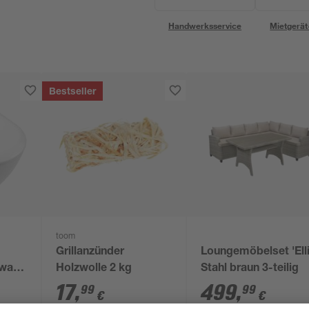
Handwerksservice
Mietgerät
Bestseller
toom
Grillanzünder
Loungemöbelset 'Elli
bway
Holzwolle 2 kg
Stahl braun 3-teilig
-Sitz
17
,
499
,
99
99
€
€