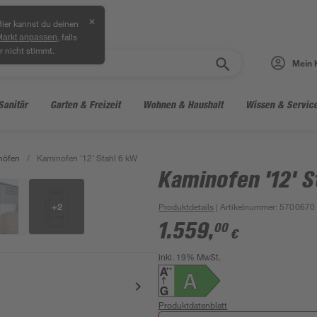
✕
ier kannst du deinen
, falls
Markt anpassen
r nicht stimmt.
Mein 
Sanitär
Garten & Freizeit
Wohnen & Haushalt
Wissen & Servic
nöfen
/
Kaminofen '12' Stahl 6 kW
Kaminofen '12' S
+
2
Produktdetails
| Artikelnummer
:
5700670
1.559
,
00
€
inkl. 19% MwSt.
Produktdatenblatt