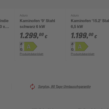
Aduro
Aduro
Indie
Kaminofen '9' Stahl
Kaminofen '15.2' Sta
0 x
schwarz 6 kW
6,5 kW
1.299
,
1.199
,
00
00
€
€
Produktdatenblatt
Produktdatenblatt
Sorglos, 90 Tage Umtauschgarantie