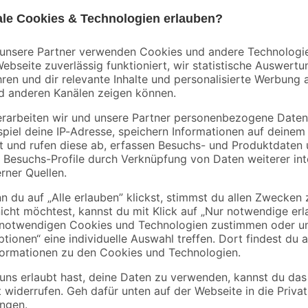
9,00 € / Kilogramm
Der Kaminofen '12' lässt niemande
Räumlichkeiten in eine warme Woh
rungen
mit Scheitholz betreiben. Der Wir
ennung
Nennwärmeleistung von 6 kW und b
Wärmeentwicklung wird durch die 
kannst du so Brennstoff sparen. F
mit dem passenden Brennstoff. Ei
gewährt sein Brennraum mit den M
temperaturbeständigem Vermiculit
ausgestoßen werden. Der Heizprofi
dem Kauf eines Kaminofens solltes
zuständigen Schornsteinfegermeist
sie können den Schornstein vor d
überprüfen. Beachte außerdem di
geltenden Sicherheitsabstände. V