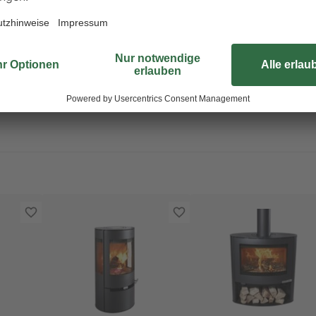
der Kaminofen durch den oder di
werden. Dieses Wärmewunder lässt
Dann schau es dir gerne näher an