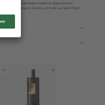
e Bezirksschornsteinfegermeister:in abgenommen
 niemanden frieren. Keine Lust mehr auf kalte Füße?
.