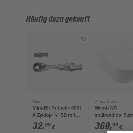
Häufig dazu gekauft
Wera
Villeroy & Boch
Mini-Bit Ratsche 8001
Wand-WC
A Zyklop ¼" SB mit
spülrandlos 'Su
¼"-Antrieb 2-teilig
2.0' inklusive WC
32
,
369
,
99
99
€
€
weiß