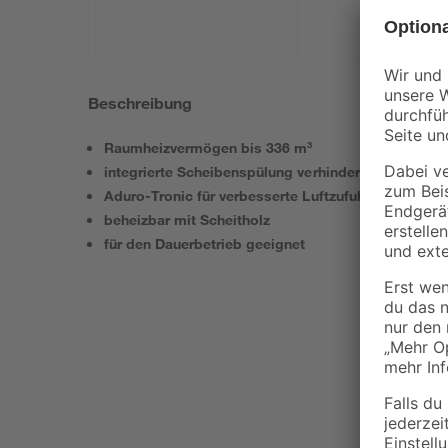
Beschreibung
Raumheizvermögen bis 336 m³
integrierte Scheibenspülung verhindert Rußablage
Aduro-Tronic für verbesserte Luftzufuhr und Verbr
beheizbar mit Scheitholz
für den Dauerbetrieb geeignet