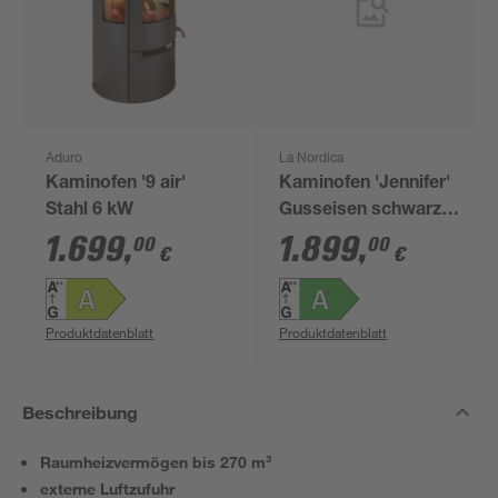
Aduro
La Nordica
Kaminofen '9 air'
Kaminofen 'Jennifer'
Stahl 6 kW
Gusseisen schwarz
7,7 kW
1.699
,
1.899
,
00
00
€
€
Produktdatenblatt
Produktdatenblatt
Beschreibung
Raumheizvermögen bis 270 m³
externe Luftzufuhr