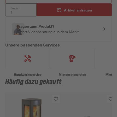
Anzahl:
Artikel anfragen
Fragen zum Produkt?
Sofort-Videoberatung aus dem Markt
Unsere passenden Services
Handwerksservice
Mietgeräteservice
Miettra
Häufig dazu gekauft