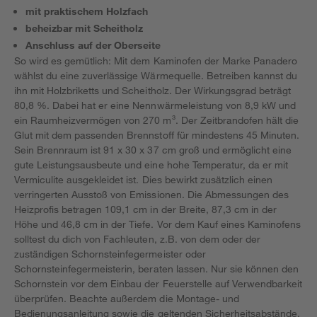
mit praktischem Holzfach
beheizbar mit Scheitholz
Anschluss auf der Oberseite
So wird es gemütlich: Mit dem Kaminofen der Marke Panadero
wählst du eine zuverlässige Wärmequelle. Betreiben kannst du
ihn mit Holzbriketts und Scheitholz. Der Wirkungsgrad beträgt
80,8 %. Dabei hat er eine Nennwärmeleistung von 8,9 kW und
ein Raumheizvermögen von 270 m³. Der Zeitbrandofen hält die
Glut mit dem passenden Brennstoff für mindestens 45 Minuten.
Sein Brennraum ist 91 x 30 x 37 cm groß und ermöglicht eine
gute Leistungsausbeute und eine hohe Temperatur, da er mit
Vermiculite ausgekleidet ist. Dies bewirkt zusätzlich einen
verringerten Ausstoß von Emissionen. Die Abmessungen des
Heizprofis betragen 109,1 cm in der Breite, 87,3 cm in der
Höhe und 46,8 cm in der Tiefe. Vor dem Kauf eines Kaminofens
solltest du dich von Fachleuten, z.B. von dem oder der
zuständigen Schornsteinfegermeister oder
Schornsteinfegermeisterin, beraten lassen. Nur sie können den
Schornstein vor dem Einbau der Feuerstelle auf Verwendbarkeit
überprüfen. Beachte außerdem die Montage- und
Bedienungsanleitung sowie die geltenden Sicherheitsabstände.