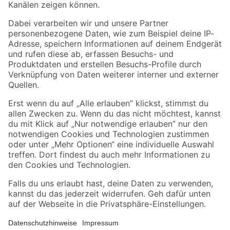
Folge uns
Zahlungsarten
Versandarten
Sicher einkaufen
Jetzt die toom-App herunterladen
Alle Preisangaben in EUR inkl. gesetzl. MwSt.. Die dargestellten Angebote sind unter
Umständen nicht in allen Märkten verfügbar. Die angegebenen Verfügbarkeiten beziehen
sich auf den unter "Mein Markt" ausgewählten toom Baumarkt. Alle Angebote und
Produkte nur solange der Vorrat reicht.
*Paketversand ab 59 € versandkostenfrei, gilt nicht für Artikel mit Speditionsversand, hier