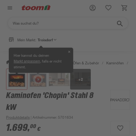
Mein Markt:
Troisdorf
✕
Hier kannst du deinen
, falls er nicht
Markt anpassen
/
Bauen & Renovieren
/
Kamine, Öfen & Zubehör
/
Kaminöfen
/
Ka
stimmt.
+
2
Kaminofen 'Chopin' Stahl 8
kW
Produktdetails
| Artikelnummer
:
5701634
1.699
,
00
€