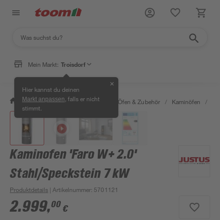
Mein Markt:
Troisdorf
✕
Hier kannst du deinen
, falls er nicht
Markt anpassen
/
Bauen & Renovieren
/
Kamine, Öfen & Zubehör
/
Kaminöfen
/
Ka
stimmt.
Kaminofen 'Faro W+ 2.0'
Stahl/Speckstein 7 kW
Produktdetails
| Artikelnummer
:
5701121
2.999
,
00
€