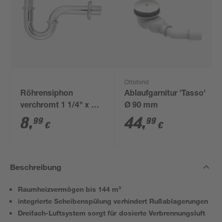
Ottofond
Röhrensiphon
Ablaufgarnitur 'Tasso'
verchromt 1 1/4" x 32
Ø 90 mm
mm
8
,
44
,
99
99
€
€
Beschreibung
Raumheizvermögen bis 144 m³
integrierte Scheibenspülung verhindert Rußablagerungen
Dreifach-Luftsystem sorgt für dosierte Verbrennungsluft