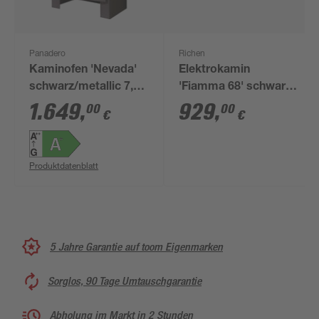
Panadero
Richen
Kaminofen 'Nevada'
Elektrokamin
schwarz/metallic 7,9
'Fiamma 68' schwarz
kW
2 kW
1.649
,
929
,
00
00
€
€
Produktdatenblatt
5 Jahre Garantie auf toom Eigenmarken
Sorglos, 90 Tage Umtauschgarantie
Abholung im Markt in 2 Stunden