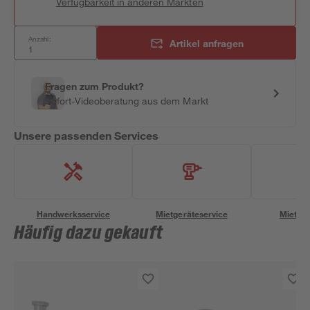
Verfügbarkeit in anderen Märkten
Anzahl:
Artikel anfragen
Fragen zum Produkt?
Sofort-Videoberatung aus dem Markt
Unsere passenden Services
Handwerksservice
Mietgeräteservice
Miettra
Häufig dazu gekauft