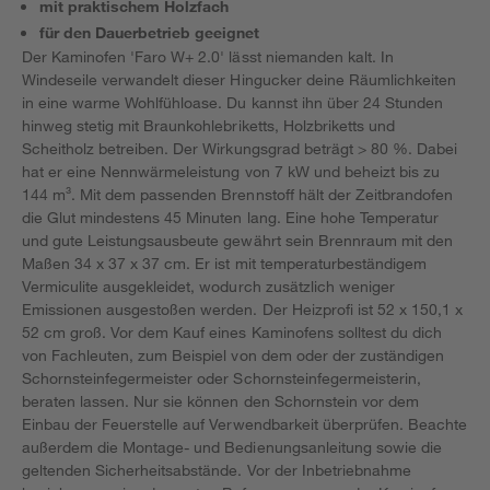
mit praktischem Holzfach
für den Dauerbetrieb geeignet
Der Kaminofen 'Faro W+ 2.0' lässt niemanden kalt. In
Windeseile verwandelt dieser Hingucker deine Räumlichkeiten
in eine warme Wohlfühloase. Du kannst ihn über 24 Stunden
hinweg stetig mit Braunkohlebriketts, Holzbriketts und
Scheitholz betreiben. Der Wirkungsgrad beträgt > 80 %. Dabei
hat er eine Nennwärmeleistung von 7 kW und beheizt bis zu
144 m³. Mit dem passenden Brennstoff hält der Zeitbrandofen
die Glut mindestens 45 Minuten lang. Eine hohe Temperatur
und gute Leistungsausbeute gewährt sein Brennraum mit den
Maßen 34 x 37 x 37 cm. Er ist mit temperaturbeständigem
Vermiculite ausgekleidet, wodurch zusätzlich weniger
Emissionen ausgestoßen werden. Der Heizprofi ist 52 x 150,1 x
52 cm groß. Vor dem Kauf eines Kaminofens solltest du dich
von Fachleuten, zum Beispiel von dem oder der zuständigen
Schornsteinfegermeister oder Schornsteinfegermeisterin,
beraten lassen. Nur sie können den Schornstein vor dem
Einbau der Feuerstelle auf Verwendbarkeit überprüfen. Beachte
außerdem die Montage- und Bedienungsanleitung sowie die
geltenden Sicherheitsabstände. Vor der Inbetriebnahme