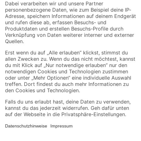
Zahlungsarten
Versandarten
Sicher einkaufen
Jetzt die toom-App herunterladen
Alle Preisangaben in EUR inkl. gesetzl. MwSt.. Die dargestellten Angebote sind unter
Umständen nicht in allen Märkten verfügbar. Die angegebenen Verfügbarkeiten beziehen
sich auf den unter "Mein Markt" ausgewählten toom Baumarkt. Alle Angebote und
Produkte nur solange der Vorrat reicht.
*Paketversand ab 59 € versandkostenfrei, gilt nicht für Artikel mit Speditionsversand, hier
fallen zusätzliche Versandkosten an.