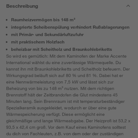
Beschreibung
Raumheizvermögen bis 148 m³
integrierte Scheibenspülung verhindert Rußablagerungen
mit Primär- und Sekundärluftzufuhr
mit praktischem Holzfach
beheizbar mit Scheitholz und Braunkohlebriketts
So wird es gemütlich: Mit dem Kaminofen der Marke Accente
International wählst du eine zuverlässige Wärmequelle. Du
kannst ihn mit Braunkohlebriketts und Scheitholz befeuern. Der
Wirkungsgrad beläuft sich auf 80 % und 81 %. Dabei hat er
eine Nennwärmeleistung von 7,5 kW und lässt sich zur
Beheizung von bis zu 148 m³ nutzen. Mit dem richtigen
Brennstoff hält der Zeitbrandofen die Glut mindestens 45
Minuten lang. Sein Brennraum ist mit temperaturbeständiger
Spezialkeramik ausgekleidet, wodurch er über eine gute
Wärmespeicherung verfügt. Diese ermöglicht eine
gleichmäßige und lange Wärmeabgabe. Der Heizprofi ist 53,2 x
93,5 x 42,4 cm groß. Vor dem Kauf eines Kaminofens solltest
du dich von Fachleuten, z.B. von dem oder der zuständigen