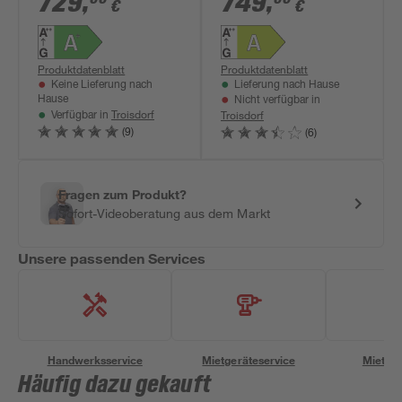
729
,
749
,
€
€
kW
Produktdatenblatt
Produktdatenblatt
Keine Lieferung nach
Lieferung nach Hause
Hause
Nicht verfügbar in
Troisdorf
Troisdorf
Verfügbar in
(9)
(6)
Fragen zum Produkt?
Sofort-Videoberatung aus dem Markt
Unsere passenden Services
Handwerksservice
Mietgeräteservice
Miettra
Häufig dazu gekauft