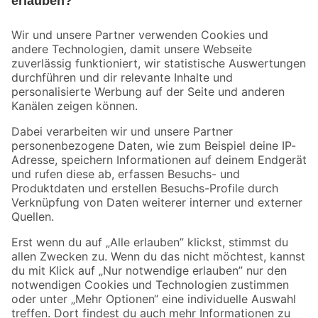
Bleib auf dem Laufenden mit unserem Newsletter
Der toom Newsletter: Keine Angebote und Aktionen mehr verpassen!
Zur Newsletter Anmeldung
Folge uns
Zahlungsarten
Versandarten
Sicher einkaufen
Jetzt die toom-App herunterladen