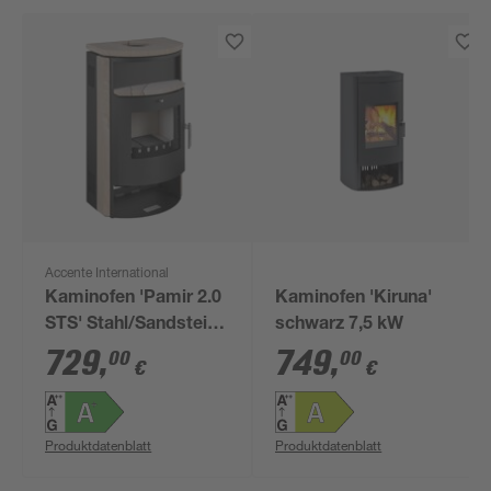
Accente International
Kaminofen 'Pamir 2.0
Kaminofen 'Kiruna'
STS' Stahl/Sandstein
schwarz 7,5 kW
6,7 kW
729
,
749
,
00
00
€
€
Produktdatenblatt
Produktdatenblatt