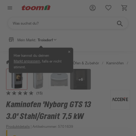
Mein Markt:
Troisdorf
✕
Hier kannst du deinen
, falls er nicht
Markt anpassen
/
Bauen & Renovieren
/
Kamine, Öfen & Zubehör
/
Kaminöfen
/
Ka
stimmt.
+
6
(15)
Kaminofen 'Nyborg GTS 13
3.0' Stahl/Granit 7,5 kW
Produktdetails
| Artikelnummer
:
5701639