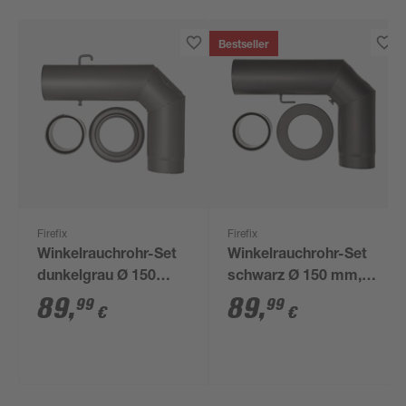
Bestseller
Firefix
Firefix
Winkelrauchrohr-Set
Winkelrauchrohr-Set
dunkelgrau Ø 150
schwarz Ø 150 mm,
mm, 3-teilig
3-teilig
89
,
89
,
99
99
€
€