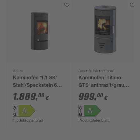
Aduro
Accente International
Kaminofen '1.1 SK'
Kaminofen 'Tifano
Stahl/Speckstein 6
GTS' anthrazit/grau
kW
6,5 kW
1.889
,
999
,
00
00
€
€
Produktdatenblatt
Produktdatenblatt