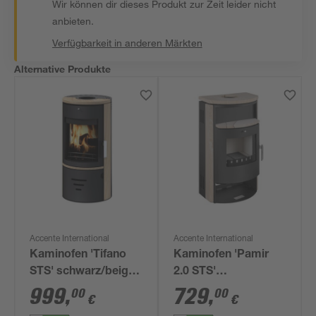
Wir können dir dieses Produkt zur Zeit leider nicht
anbieten.
Verfügbarkeit in anderen Märkten
Alternative Produkte
Accente International
Accente International
Kaminofen 'Tifano
Kaminofen 'Pamir
STS' schwarz/beige
2.0 STS'
6,5 kW
Stahl/Sandstein 6,7
999
,
729
,
00
00
€
€
kW