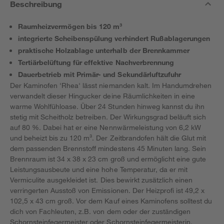
Beschreibung
Raumheizvermögen bis 120 m³
integrierte Scheibenspülung verhindert Rußablagerungen
praktische Holzablage unterhalb der Brennkammer
Tertiärbelüftung für effektive Nachverbrennung
Dauerbetrieb mit Primär- und Sekundärluftzufuhr
Der Kaminofen 'Rhea' lässt niemanden kalt. Im Handumdrehen
verwandelt dieser Hingucker deine Räumlichkeiten in eine
warme Wohlfühloase. Über 24 Stunden hinweg kannst du ihn
stetig mit Scheitholz betreiben. Der Wirkungsgrad beläuft sich
auf 80 %. Dabei hat er eine Nennwärmeleistung von 6,2 kW
und beheizt bis zu 120 m³. Der Zeitbrandofen hält die Glut mit
dem passenden Brennstoff mindestens 45 Minuten lang. Sein
Brennraum ist 34 x 38 x 23 cm groß und ermöglicht eine gute
Leistungsausbeute und eine hohe Temperatur, da er mit
Vermiculite ausgekleidet ist. Dies bewirkt zusätzlich einen
verringerten Ausstoß von Emissionen. Der Heizprofi ist 49,2 x
102,5 x 43 cm groß. Vor dem Kauf eines Kaminofens solltest du
dich von Fachleuten, z.B. von dem oder der zuständigen
Schornsteinfegermeister oder Schornsteinfegermeisterin,