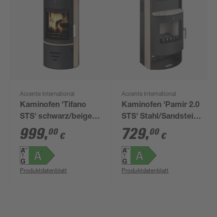
Accente International
Accente International
Kaminofen 'Tifano
Kaminofen 'Pamir 2.0
STS' schwarz/beige
STS' Stahl/Sandstein
6,5 kW
6,7 kW
999
,
729
,
00
00
€
€
Produktdatenblatt
Produktdatenblatt