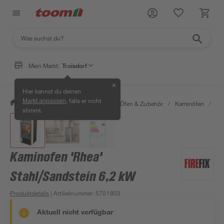
Mein Markt:
Troisdorf
✕
Hier kannst du deinen
, falls er nicht
Markt anpassen
/
Bauen & Renovieren
/
Kamine, Öfen & Zubehör
/
Kaminöfen
/
Ka
stimmt.
Kaminofen 'Rhea'
Stahl/Sandstein 6,2 kW
Produktdetails
| Artikelnummer
:
5701803
Aktuell nicht verfügbar