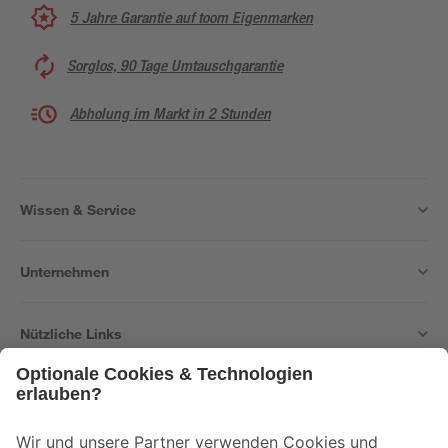
5 Jahre Garantie auf toom Eigenmarken
Sorglos, 90 Tage Umtauschgarantie
Abholung im Markt in 2 Stunden
Wissen & Service
Unternehmen
Nützliche Links
Bleib auf dem Laufenden mit unserem Newsletter
Der toom Newsletter: Keine Angebote und Aktionen mehr verpassen!