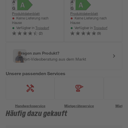
Produktdatenblatt
Produktdatenblatt
Keine Lieferung nach
Keine Lieferung nach
Hause
Hause
Troisdorf
Troisdorf
Verfügbar in
Verfügbar in
(2)
(9)
Fragen zum Produkt?
Sofort-Videoberatung aus dem Markt
Unsere passenden Services
Handwerksservice
Mietgeräteservice
Miettra
Häufig dazu gekauft