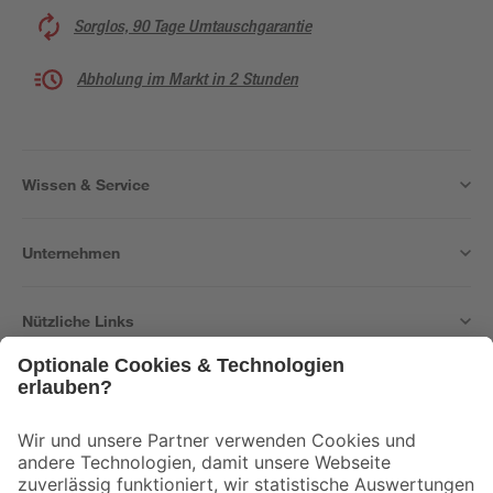
Sorglos, 90 Tage Umtauschgarantie
Abholung im Markt in 2 Stunden
Wissen & Service
Unternehmen
Nützliche Links
Bleib auf dem Laufenden mit unserem Newsletter
Der toom Newsletter: Keine Angebote und Aktionen mehr verpassen!
Zur Newsletter Anmeldung