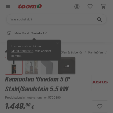
Mein Markt:
Troisdorf
✕
Hier kannst du deinen
, falls er nicht
Markt anpassen
/
Bauen & Renovieren
/
Kamine, Öfen & Zubehör
/
Kaminöfen
/
Ka
stimmt.
+
3
Kaminofen 'Usedom 5 D'
Stahl/Sandstein 5,5 kW
Produktdetails
| Artikelnummer
:
5700890
1.449
,
00
€