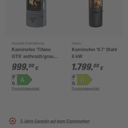
Accente International
Aduro
Kaminofen 'Tifano
Kaminofen '9.7' Stahl
GTS' anthrazit/grau
8 kW
6,5 kW
999
,
1.799
,
00
00
€
€
Produktdatenblatt
Produktdatenblatt
5 Jahre Garantie auf toom Eigenmarken