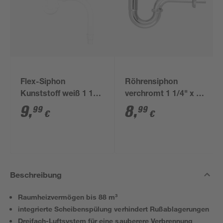
Flex-Siphon
Röhrensiphon
Kunststoff weiß 1 1/2'
verchromt 1 1/4" x 32
x 40/50 mm
mm
9
,
8
,
99
99
€
€
Beschreibung
Raumheizvermögen bis 88 m³
integrierte Scheibenspülung verhindert Rußablagerungen
Dreifach-Luftsystem für eine sauberere Verbrennung