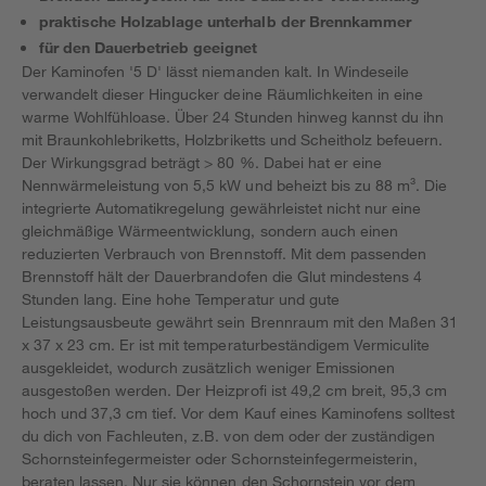
praktische Holzablage unterhalb der Brennkammer
für den Dauerbetrieb geeignet
Der Kaminofen '5 D' lässt niemanden kalt. In Windeseile
verwandelt dieser Hingucker deine Räumlichkeiten in eine
warme Wohlfühloase. Über 24 Stunden hinweg kannst du ihn
mit Braunkohlebriketts, Holzbriketts und Scheitholz befeuern.
Der Wirkungsgrad beträgt > 80 %. Dabei hat er eine
Nennwärmeleistung von 5,5 kW und beheizt bis zu 88 m³. Die
integrierte Automatikregelung gewährleistet nicht nur eine
gleichmäßige Wärmeentwicklung, sondern auch einen
reduzierten Verbrauch von Brennstoff. Mit dem passenden
Brennstoff hält der Dauerbrandofen die Glut mindestens 4
Stunden lang. Eine hohe Temperatur und gute
Leistungsausbeute gewährt sein Brennraum mit den Maßen 31
x 37 x 23 cm. Er ist mit temperaturbeständigem Vermiculite
ausgekleidet, wodurch zusätzlich weniger Emissionen
ausgestoßen werden. Der Heizprofi ist 49,2 cm breit, 95,3 cm
hoch und 37,3 cm tief. Vor dem Kauf eines Kaminofens solltest
du dich von Fachleuten, z.B. von dem oder der zuständigen
Schornsteinfegermeister oder Schornsteinfegermeisterin,
beraten lassen. Nur sie können den Schornstein vor dem