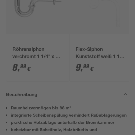
Röhrensiphon
Flex-Siphon
verchromt 1 1/4" x 32
Kunststoff weiß 1 1/2'
mm
x 40/50 mm
8
,
9
,
99
99
€
€
Beschreibung
Raumheizvermögen bis 88 m³
integrierte Scheibenspülung verhindert Rußablagerungen
praktische Holzablage unterhalb der Brennkammer
beheizbar mit Scheitholz, Holzbriketts und