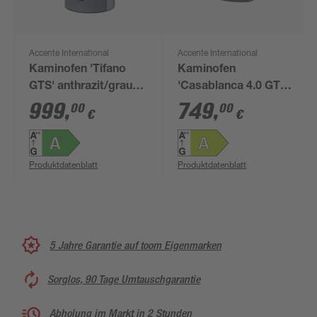
Accente International
Accente International
Kaminofen 'Tifano
Kaminofen
GTS' anthrazit/grau
'Casablanca 4.0 GTS'
6,5 kW
grau 7 kW
999
,
749
,
00
00
€
€
Produktdatenblatt
Produktdatenblatt
5 Jahre Garantie auf toom Eigenmarken
Sorglos, 90 Tage Umtauschgarantie
Abholung im Markt in 2 Stunden