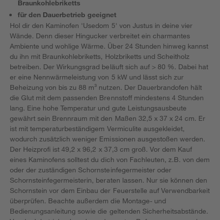
Braunkohlebriketts
für den Dauerbetrieb geeignet
Hol dir den Kaminofen 'Usedom 5' von Justus in deine vier
Wände. Denn dieser Hingucker verbreitet ein charmantes
Ambiente und wohlige Wärme. Über 24 Stunden hinweg kannst
du ihn mit Braunkohlebriketts, Holzbriketts und Scheitholz
betreiben. Der Wirkungsgrad beläuft sich auf > 80 %. Dabei hat
er eine Nennwärmeleistung von 5 kW und lässt sich zur
Beheizung von bis zu 88 m³ nutzen. Der Dauerbrandofen hält
die Glut mit dem passenden Brennstoff mindestens 4 Stunden
lang. Eine hohe Temperatur und gute Leistungsausbeute
gewährt sein Brennraum mit den Maßen 32,5 x 37 x 24 cm. Er
ist mit temperaturbeständigem Vermiculite ausgekleidet,
wodurch zusätzlich weniger Emissionen ausgestoßen werden.
Der Heizprofi ist 49,2 x 96,2 x 37,3 cm groß. Vor dem Kauf
eines Kaminofens solltest du dich von Fachleuten, z.B. von dem
oder der zuständigen Schornsteinfegermeister oder
Schornsteinfegermeisterin, beraten lassen. Nur sie können den
Schornstein vor dem Einbau der Feuerstelle auf Verwendbarkeit
überprüfen. Beachte außerdem die Montage- und
Bedienungsanleitung sowie die geltenden Sicherheitsabstände.