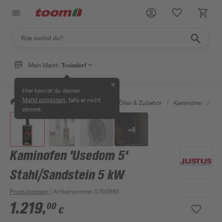
Mein Markt:
Troisdorf
✕
Hier kannst du deinen
, falls er nicht
Markt anpassen
/
Bauen & Renovieren
/
Kamine, Öfen & Zubehör
/
Kaminöfen
/
Ka
stimmt.
+
5
Kaminofen 'Usedom 5'
Stahl/Sandstein 5 kW
Produktdetails
| Artikelnummer
:
5700886
1.219
,
00
€