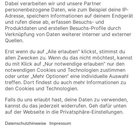
Zahlungsarten
Versandarten
Sicher einkaufen
Jetzt die toom-App herunterladen
Alle Preisangaben in EUR inkl. gesetzl. MwSt.. Die dargestellten Angebote sind unter
Umständen nicht in allen Märkten verfügbar. Die angegebenen Verfügbarkeiten beziehen
sich auf den unter "Mein Markt" ausgewählten toom Baumarkt. Alle Angebote und
Produkte nur solange der Vorrat reicht.
*Paketversand ab 59 € versandkostenfrei, gilt nicht für Artikel mit Speditionsversand, hier
fallen zusätzliche Versandkosten an.