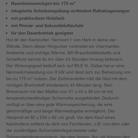
Raumheizvermögen bis 175 m³
integrierte Scheibenspülung verhindert Rußablagerungen
mit praktischem Holzfach
mit Primär- und Sekundärluftzufuhr
für den Dauerbetrieb geeignet
Hol dir den Kaminofen 'Vermont I' von Hark in deine vier
Wände. Denn dieser Hingucker verbreitet ein charmantes
Ambiente und wohlige Wärme. Mit Braunkohlebriketts und
Scheitholz kannst du ihn über 24 Stunden hinweg befeuern.
Der Wirkungsgrad beläuft sich auf 80,8 %. Dabei hat er eine
Nennwärmeleistung von 8 kW und lässt sich zur Beheizung von
bis zu 175 m³ nutzen. Der Zeitbrandofen hält die Glut mit dem
richtigen Brennstoff mindestens 45 Minuten lang. Sein
Brennraum mit den Maßen von 41 x 44 x 38 cm ist mit
temperaturbeständiger Schamotte ausgekleidet. Dadurch
verfügt er über eine gute Wärmespeicherung, die eine
gleichmäßige und lange Wärmeabgabe ermöglicht. Der
Heizprofi ist 92 x 250 x 92 cm groß. Vor dem Kauf eines
Kaminofens solltest du dich von Fachleuten, z.B. von dem oder
der zuständigen Schornsteinfegermeister oder
Schornsteinfegermeisterin, beraten lassen. Nur sie können den