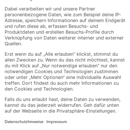
Zahlungsarten
Versandarten
Sicher einkaufen
Jetzt die toom-App herunterladen
Alle Preisangaben in EUR inkl. gesetzl. MwSt.. Die dargestellten Angebote sind unter
Umständen nicht in allen Märkten verfügbar. Die angegebenen Verfügbarkeiten beziehen
sich auf den unter "Mein Markt" ausgewählten toom Baumarkt. Alle Angebote und
Produkte nur solange der Vorrat reicht.
*Paketversand ab 59 € versandkostenfrei, gilt nicht für Artikel mit Speditionsversand, hier
fallen zusätzliche Versandkosten an.