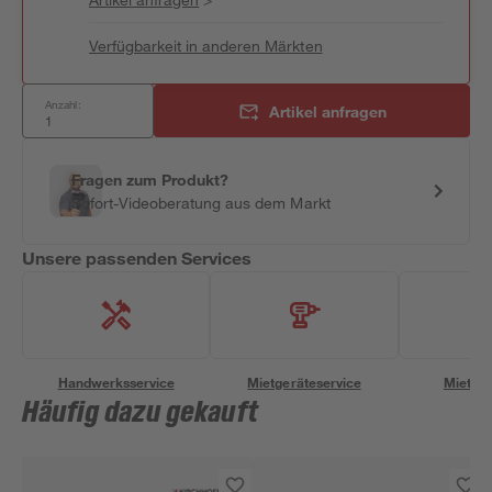
Verfügbarkeit in anderen Märkten
Anzahl:
Artikel anfragen
Fragen zum Produkt?
Sofort-Videoberatung aus dem Markt
Unsere passenden Services
Handwerksservice
Mietgeräteservice
Miettra
Häufig dazu gekauft