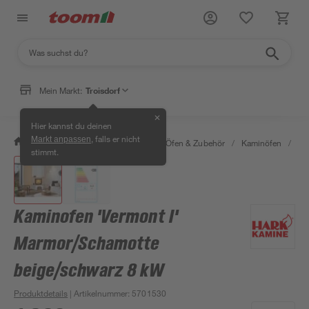
Mein Markt:
Troisdorf
✕
Hier kannst du deinen
, falls er nicht
Markt anpassen
/
Bauen & Renovieren
/
Kamine, Öfen & Zubehör
/
Kaminöfen
/
Ka
stimmt.
Kaminofen 'Vermont I'
Marmor/Schamotte
beige/schwarz 8 kW
Produktdetails
| Artikelnummer
:
5701530