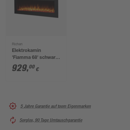
Richen
Elektrokamin
'Fiamma 68' schwarz
2 kW
929
,
00
€
5 Jahre Garantie auf toom Eigenmarken
Sorglos, 90 Tage Umtauschgarantie