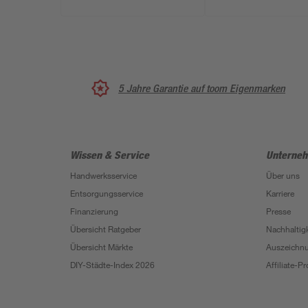
5 Jahre Garantie auf toom Eigenmarken
Wissen & Service
Unterne
Handwerksservice
Über uns
Entsorgungsservice
Karriere
Finanzierung
Presse
Übersicht Ratgeber
Nachhaltigk
Übersicht Märkte
Auszeichn
DIY-Städte-Index 2026
Affiliate-