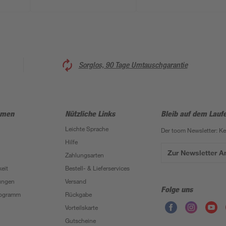
Sorglos, 90 Tage Umtauschgarantie
hmen
Nützliche Links
Bleib auf dem Lauf
Leichte Sprache
Der toom Newsletter: K
Hilfe
Zur Newsletter 
Zahlungsarten
eit
Bestell- & Lieferservices
ungen
Versand
Folge uns
Programm
Rückgabe
Vorteilskarte
Gutscheine