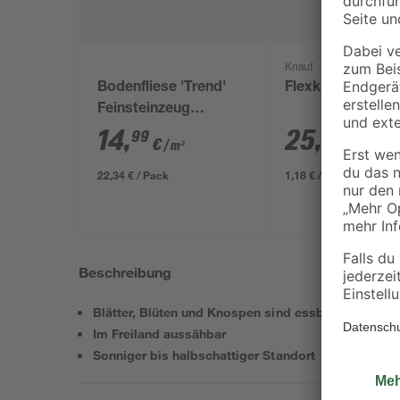
Knauf
Bodenfliese 'Trend'
Flexkleber 22 kg
Feinsteinzeug
anthrazit 30,5 x 61 cm
14
,
25
,
99
99
€
€
/ m²
22,34 € / Pack
1,18 € / Kilogramm
Beschreibung
Blätter, Blüten und Knospen sind essbar
Im Freiland aussähbar
Sonniger bis halbschattiger Standort