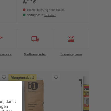
1
,
€
Keine Lieferung nach Hause
Troisdorf
Verfügbar in
eservice
Miettransporter
Energie sparen
Mengenrabatt