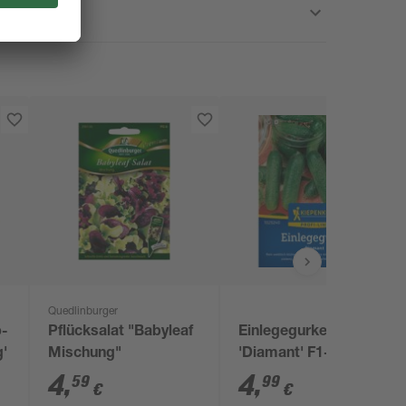
Quedlinburger
p-
Pflücksalat "Babyleaf
Einlegegurke
g'
Mischung"
'Diamant' F1-Hybride
4
,
4
,
59
99
€
€