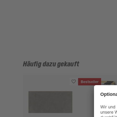
Häufig dazu gekauft
Bestseller