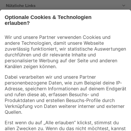
Nützliche Links
Bleib auf dem Laufenden mit unserem Newsletter
Der toom Newsletter: Keine Angebote und Aktionen mehr verpassen!
Zur Newsletter Anmeldung
Folge uns
Zahlungsarten
Versandarten
Sicher einkaufen