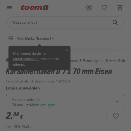
Mein Markt:
Troisdorf
✕
Hier kannst du deinen
, falls er nicht
Markt anpassen
/
Werkstatt & Maschinen
/
Eisenwaren & Beschläge
/
Ketten, Seile & 
stimmt.
Karabinerhaken Ø 7 x 70 mm Eisen
Produktdetails
| Artikelnummer
:
1621881
Länge auswählen
Varianten aufrufen:
70 mm
|
Im Markt verfügbar
2
,
89
€
inkl. 19% MwSt.