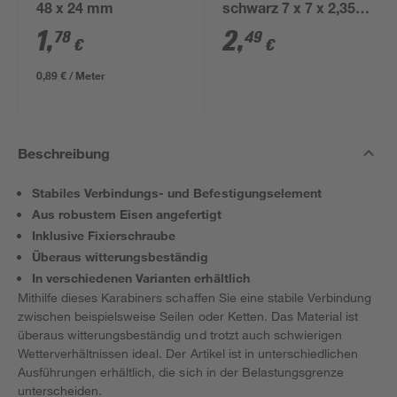
48 x 24 mm
schwarz 7 x 7 x 2,35
cm
1
,
2
,
78
49
€
€
0,89 € / Meter
Beschreibung
Stabiles Verbindungs- und Befestigungselement
Aus robustem Eisen angefertigt
Inklusive Fixierschraube
Überaus witterungsbeständig
In verschiedenen Varianten erhältlich
Mithilfe dieses Karabiners schaffen Sie eine stabile Verbindung
zwischen beispielsweise Seilen oder Ketten. Das Material ist
überaus witterungsbeständig und trotzt auch schwierigen
Wetterverhältnissen ideal. Der Artikel ist in unterschiedlichen
Ausführungen erhältlich, die sich in der Belastungsgrenze
unterscheiden.