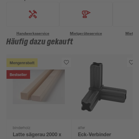
Handwerksservice
Mietgeräteservice
Miettra
Häufig dazu gekauft
Mengenrabatt
Bestseller
binderholz
alfer
Latte sägerau 2000 x
Eck-Verbinder