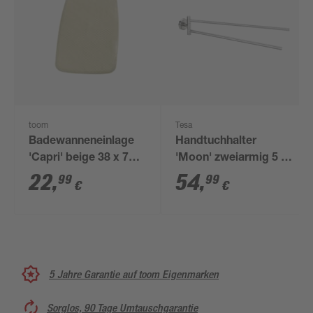
toom
Tesa
Badewanneneinlage
Handtuchhalter
'Capri' beige 38 x 72
'Moon' zweiarmig 5 x
cm
8,3 x 45,6 cm
22
,
54
,
99
99
€
€
5 Jahre Garantie auf toom Eigenmarken
Sorglos, 90 Tage Umtauschgarantie