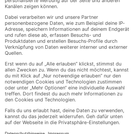
Folge uns
Zahlungsarten
Versandarten
Sicher einkaufen
Jetzt die toom-App herunterladen
Alle Preisangaben in EUR inkl. gesetzl. MwSt.. Die dargestellten Angebote sind unter
Umständen nicht in allen Märkten verfügbar. Die angegebenen Verfügbarkeiten beziehen
sich auf den unter "Mein Markt" ausgewählten toom Baumarkt. Alle Angebote und
Produkte nur solange der Vorrat reicht.