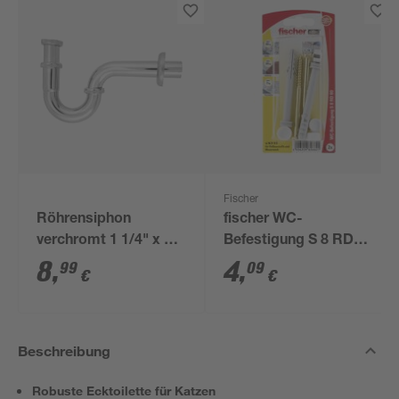
Fischer
Röhrensiphon
fischer WC-
verchromt 1 1/4" x 32
Befestigung S 8 RD
mm
80 2 Stück
8
,
4
,
99
09
€
€
Beschreibung
Robuste Ecktoilette für Katzen