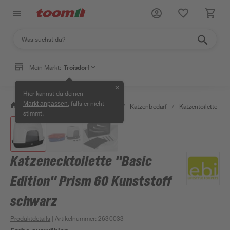
Mein Markt:
Troisdorf
✕
Hier kannst du deinen
, falls er nicht
Markt anpassen
/
Garten & Freizeit
/
Tierbedarf
/
Katzenbedarf
/
Katzentoilette
/
stimmt.
Katzenecktoilette "Basic
Edition" Prism 60 Kunststoff
schwarz
Produktdetails
| Artikelnummer
:
2630033