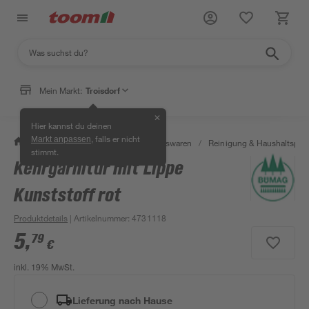
Mein Markt:
Troisdorf
✕
Hier kannst du deinen
, falls er nicht
Markt anpassen
/
Wohnen & Haushalt
/
Haushaltswaren
/
Reinigung & Haushaltspro
stimmt.
Kehrgarnitur mit Lippe
Kunststoff rot
Produktdetails
| Artikelnummer
:
4731118
5
,
79
€
inkl. 19% MwSt.
Lieferung nach Hause