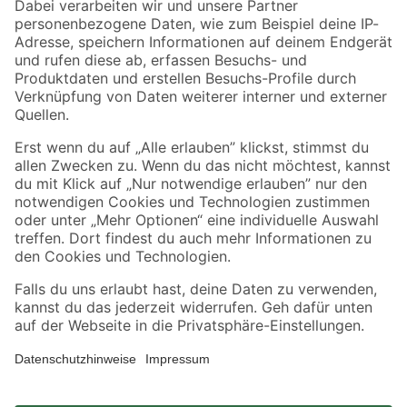
Zahlungsarten
Versandarten
Sicher einkaufen
Jetzt die toom-App herunterladen
Alle Preisangaben in EUR inkl. gesetzl. MwSt.. Die dargestellten Angebote sind unter
Umständen nicht in allen Märkten verfügbar. Die angegebenen Verfügbarkeiten beziehen
sich auf den unter "Mein Markt" ausgewählten toom Baumarkt. Alle Angebote und
Produkte nur solange der Vorrat reicht.
*Paketversand ab 59 € versandkostenfrei, gilt nicht für Artikel mit Speditionsversand, hier
fallen zusätzliche Versandkosten an.