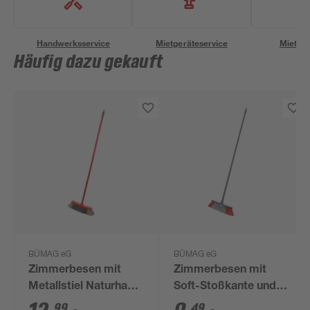
Handwerksservice
Mietgeräteservice
Miettra
Häufig dazu gekauft
BÜMAG eG
BÜMAG eG
Zimmerbesen mit
Zimmerbesen mit
Metallstiel Naturhaar
Soft-Stoßkante und
120 cm rot
Metallstiel 130 cm rot
99
49