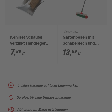
BÜMAG eG
Kehrset Schaufel
Gartenbesen mit
verzinkt Handfeger
Schabeblech und
Kokos
Teleskopstiel Elaston
7
,
13
,
99
99
€
€
40 cm grün rot
5 Jahre Garantie auf toom Eigenmarken
Sorglos, 90 Tage Umtauschgarantie
Abholung im Markt in 2 Stunden