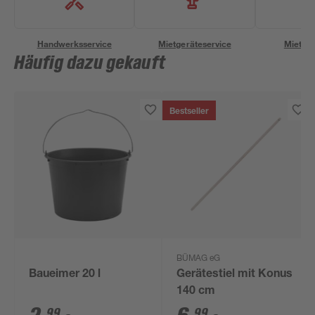
Handwerksservice
Mietgeräteservice
Miettra
Häufig dazu gekauft
Bestseller
BÜMAG eG
Baueimer 20 l
Gerätestiel mit Konus
140 cm
99
99