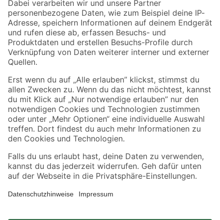
Zahlungsarten
Versandarten
Sicher einkaufen
Jetzt die toom-App herunterladen
Alle Preisangaben in EUR inkl. gesetzl. MwSt.. Die dargestellten Angebote sind unter
Umständen nicht in allen Märkten verfügbar. Die angegebenen Verfügbarkeiten beziehen
sich auf den unter "Mein Markt" ausgewählten toom Baumarkt. Alle Angebote und
Produkte nur solange der Vorrat reicht.
*Paketversand ab 59 € versandkostenfrei, gilt nicht für Artikel mit Speditionsversand, hier
fallen zusätzliche Versandkosten an.