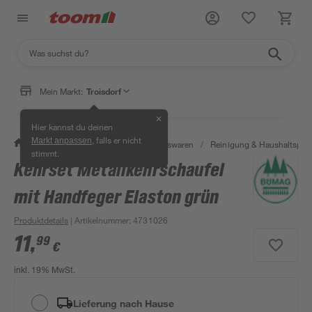
Mein Markt:
Troisdorf
✕
Hier kannst du deinen
, falls er nicht
Markt anpassen
/
Wohnen & Haushalt
/
Haushaltswaren
/
Reinigung & Haushaltspro
stimmt.
Kehrset Metallkehrschaufel
mit Handfeger Elaston grün
Produktdetails
| Artikelnummer
:
4731026
11
,
99
€
inkl. 19% MwSt.
Lieferung nach Hause