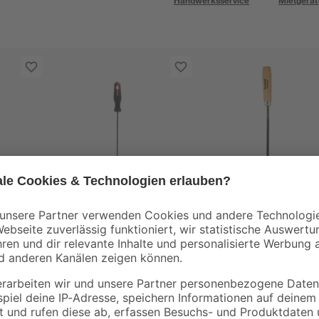
Handwerksservice
Mietgerät
toom
toom
Ø 4,8
Kettensägefeile Ø 5,5
Schlüsselfeile
x 200 mm
Vierkant 100 mm
6
,
3
,
99
99
€
€