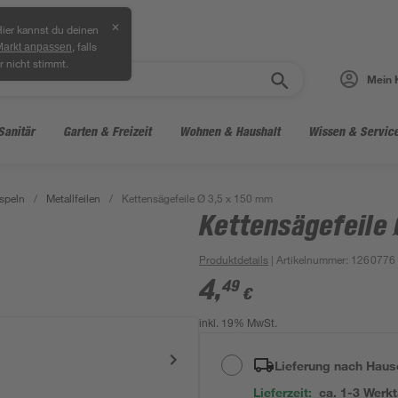
✕
ier kannst du deinen
, falls
Markt anpassen
r nicht stimmt.
Mein 
Sanitär
Garten & Freizeit
Wohnen & Haushalt
Wissen & Servic
speln
/
Metallfeilen
/
Kettensägefeile Ø 3,5 x 150 mm
Kettensägefeile 
Produktdetails
| Artikelnummer
:
1260776
4
,
49
€
inkl. 19% MwSt.
Lieferung nach Haus
Lieferzeit:
ca. 1-3 Werk