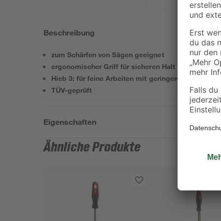
Beschreibung
zum Schärfen von Sägen geeignet
ergonomischer Griff für sicheren Halt
Hieb 3: für feine Arbeiten mit geringerem Material
TÜV-geprüft
Eigenschaften
Ähnliche Produkte