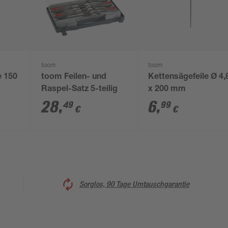
toom
toom
e 150
toom Feilen- und
Kettensägefeile Ø 4,
Raspel-Satz 5-teilig
x 200 mm
28
,
6
,
49
99
€
€
Sorglos, 90 Tage Umtauschgarantie