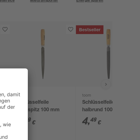
eservice
Miettransporter
Energie sparen
Bestseller
toom
toom
Schlüsselfeile
Schlüsselfeile
flachspitz 100 mm
halbrund 100 mm
4
,
4
,
49
49
€
€