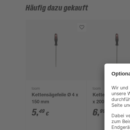
Häufig dazu gekauft
toom
toom
Kettensägefeile Ø 4 x
Kettensägefeile 
150 mm
x 200 mm
5
,
6
,
49
99
€
€