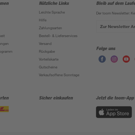
hmen
Nützliche Links
Bleib auf dem Lauf
Leichte Sprache
Der toom Newsletter: K
Hilfe
Zur Newsletter 
Zahlungsarten
eit
Bestell- & Lieferservices
ungen
Versand
Folge uns
Programm
Rückgabe
Vorteilskarte
Gutscheine
Verkaufsoffene Sonntage
rten
Sicher einkaufen
Jetzt die toom-App