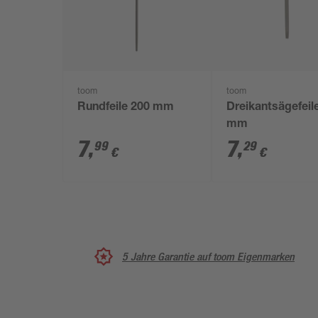
toom
toom
Rundfeile 200 mm
Dreikantsägefeil
mm
7
,
7
,
99
29
€
€
5 Jahre Garantie auf toom Eigenmarken