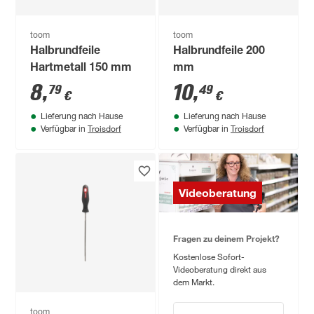
toom
toom
Halbrundfeile
Halbrundfeile 200
Hartmetall 150 mm
mm
8
,
10
,
79
49
€
€
Lieferung nach Hause
Lieferung nach Hause
Troisdorf
Troisdorf
Verfügbar in
Verfügbar in
Videoberatung
Fragen zu deinem Projekt?
Kostenlose Sofort-
Videoberatung direkt aus
dem Markt.
toom