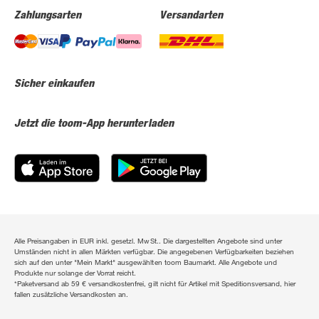
Zahlungsarten
Versandarten
Sicher einkaufen
Jetzt die toom-App herunterladen
Alle Preisangaben in EUR inkl. gesetzl. MwSt.. Die dargestellten Angebote sind unter
Umständen nicht in allen Märkten verfügbar. Die angegebenen Verfügbarkeiten beziehen
sich auf den unter "Mein Markt" ausgewählten toom Baumarkt. Alle Angebote und
Produkte nur solange der Vorrat reicht.
*Paketversand ab 59 € versandkostenfrei, gilt nicht für Artikel mit Speditionsversand, hier
fallen zusätzliche Versandkosten an.