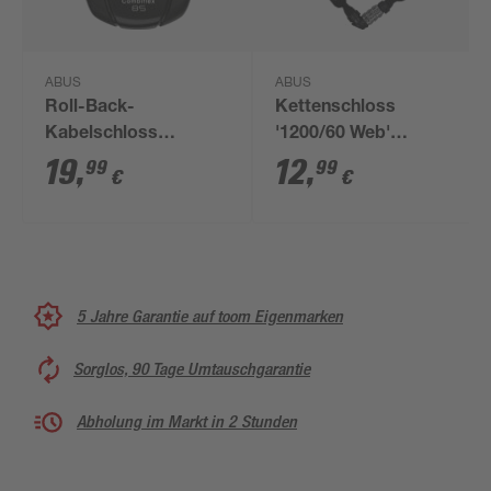
ABUS
ABUS
Roll-Back-
Kettenschloss
Kabelschloss
'1200/60 Web'
'Combiflex Break 85'
schwarz Ø 0,4 x 60
19
,
12
,
99
99
€
€
schwarz Ø 1,5 x 85
cm
cm
5 Jahre Garantie auf toom Eigenmarken
Sorglos, 90 Tage Umtauschgarantie
Abholung im Markt in 2 Stunden