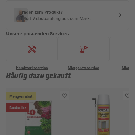
Fragen zum Produkt?
Sofort-Videoberatung aus dem Markt
Unsere passenden Services
Handwerksservice
Mietgeräteservice
Miettra
Häufig dazu gekauft
Mengenrabatt
Bestseller