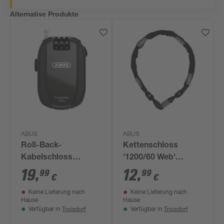
Alternative Produkte
ABUS
ABUS
Roll-Back-
Kettenschloss
Kabelschloss
'1200/60 Web'
'Combiflex Break 85'
schwarz Ø 0,4 x 60
19
,
12
,
99
99
€
€
schwarz Ø 1,5 x 85
cm
Keine Lieferung nach
Keine Lieferung nach
cm
Hause
Hause
Troisdorf
Troisdorf
Verfügbar in
Verfügbar in