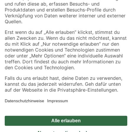
Zahlungsarten
Versandarten
Sicher einkaufen
Jetzt die toom-App herunterladen
Alle Preisangaben in EUR inkl. gesetzl. MwSt.. Die dargestellten Angebote sind unter
Umständen nicht in allen Märkten verfügbar. Die angegebenen Verfügbarkeiten beziehen
sich auf den unter "Mein Markt" ausgewählten toom Baumarkt. Alle Angebote und
Produkte nur solange der Vorrat reicht.
*Paketversand ab 59 € versandkostenfrei, gilt nicht für Artikel mit Speditionsversand, hier
fallen zusätzliche Versandkosten an.
Datenschutz
Privatsphäre
Impressum
AGB
Nutzungsbedingungen
Widerrufsrecht
Vertrag widerrufen