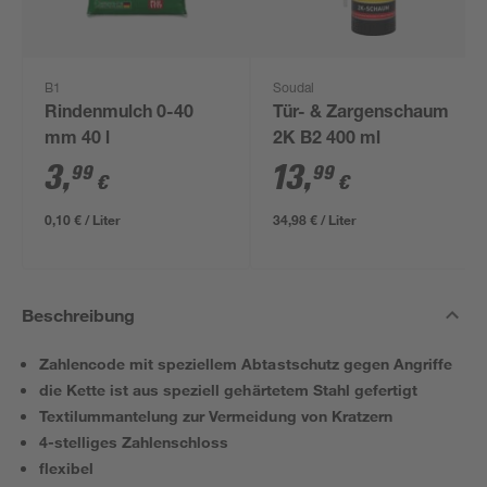
B1
Soudal
Rindenmulch 0-40
Tür- & Zargenschaum
mm 40 l
2K B2 400 ml
3
,
13
,
99
99
€
€
0,10 € / Liter
34,98 € / Liter
Beschreibung
Zahlencode mit speziellem Abtastschutz gegen Angriffe
die Kette ist aus speziell gehärtetem Stahl gefertigt
Textilummantelung zur Vermeidung von Kratzern
4-stelliges Zahlenschloss
flexibel