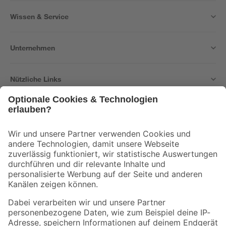
Wissen & Service
Unternehmen
Nützliche Links
Bleib auf dem Laufenden mit unserem Newsletter
Der toom Newsletter: Keine Angebote und Aktionen mehr verpassen!
Zur Newsletter Anmeldung
Folge uns