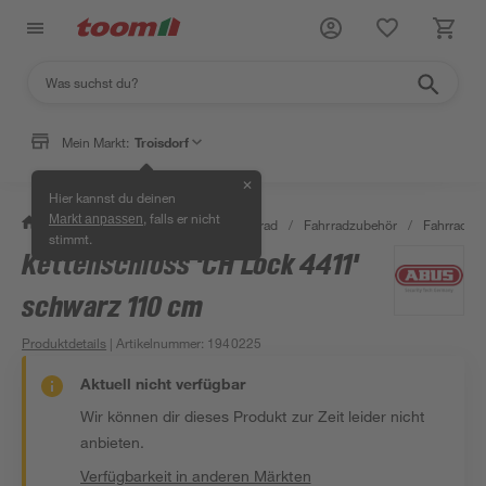
Mein Markt:
Troisdorf
✕
Hier kannst du deinen
, falls er nicht
Markt anpassen
/
Garten & Freizeit
/
Auto & Fahrrad
/
Fahrradzubehör
/
Fahrradsch
stimmt.
Kettenschloss 'CH Lock 4411'
schwarz 110 cm
Produktdetails
| Artikelnummer
:
1940225
Aktuell nicht verfügbar
Wir können dir dieses Produkt zur Zeit leider nicht
anbieten.
Verfügbarkeit in anderen Märkten