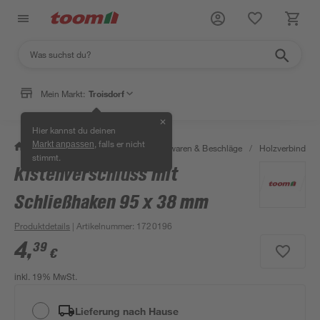
Mein Markt:
Troisdorf
✕
Hier kannst du deinen
, falls er nicht
Markt anpassen
/
Werkstatt & Maschinen
/
Eisenwaren & Beschläge
/
Holzverbinder 
stimmt.
Kistenverschluss mit
Schließhaken 95 x 38 mm
Produktdetails
| Artikelnummer
:
1720196
4
,
39
€
inkl. 19% MwSt.
Lieferung nach Hause