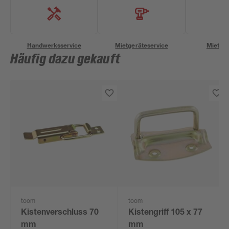
Handwerksservice
Mietgeräteservice
Miettra
Häufig dazu gekauft
toom
toom
Kistenverschluss 70
Kistengriff 105 x 77
mm
mm