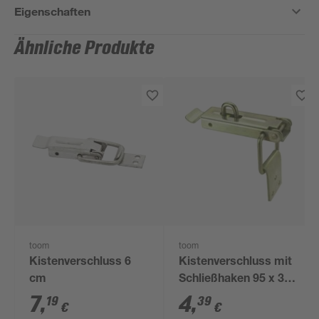
Eigenschaften
Ähnliche Produkte
toom
toom
Kistenverschluss 6
Kistenverschluss mit
cm
Schließhaken 95 x 38
mm
7
,
4
,
19
39
€
€