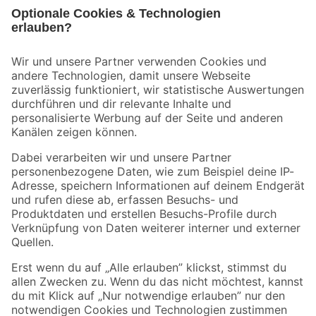
Bleib auf dem Laufenden mit unserem Newsletter
Der toom Newsletter: Keine Angebote und Aktionen mehr verpassen!
Zur Newsletter Anmeldung
Folge uns
Zahlungsarten
Versandarten
Sicher einkaufen
Jetzt die toom-App herunterladen