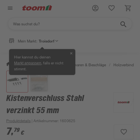
Mein Markt:
Troisdorf
✕
Hier kannst du deinen
, falls er nicht
Markt anpassen
/
Werkstatt & Maschinen
/
Eisenwaren & Beschläge
/
Holzverbinder 
stimmt.
Kistenverschluss Stahl
verzinkt 55 mm
Produktdetails
| Artikelnummer
:
1600625
7
,
79
€