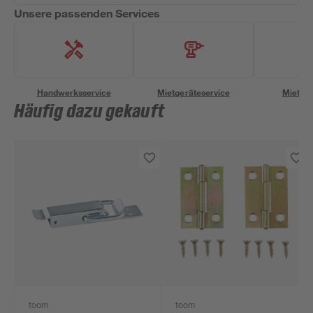
Unsere passenden Services
Handwerksservice
Mietgeräteservice
Miettra
Häufig dazu gekauft
toom
toom