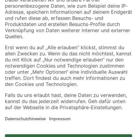
Zahlungsarten
Versandarten
Sicher einkaufen
Jetzt die toom-App herunterladen
Alle Preisangaben in EUR inkl. gesetzl. MwSt.. Die dargestellten Angebote sind unter
Umständen nicht in allen Märkten verfügbar. Die angegebenen Verfügbarkeiten beziehen
sich auf den unter "Mein Markt" ausgewählten toom Baumarkt. Alle Angebote und
Produkte nur solange der Vorrat reicht.
*Paketversand ab 59 € versandkostenfrei, gilt nicht für Artikel mit Speditionsversand, hier
fallen zusätzliche Versandkosten an.