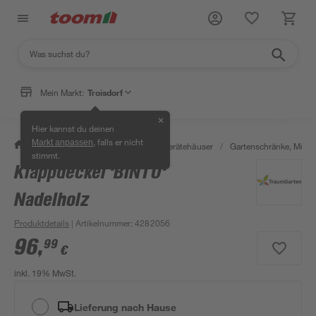
Mein Markt:
Troisdorf
✕
Hier kannst du deinen
, falls er nicht
Markt anpassen
/
Garten & Freizeit
/
Garten- & Gerätehäuser
/
Gartenschränke, Müll
stimmt.
Klappdeckel 'BINTO'
Nadelholz
Produktdetails
| Artikelnummer
:
4282056
96
,
99
€
inkl. 19% MwSt.
Lieferung nach Hause