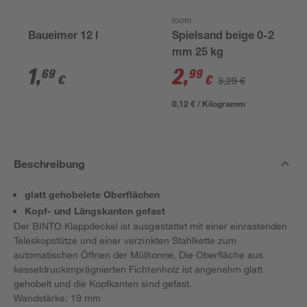
toom
Baueimer 12 l
Spielsand beige 0-2
mm 25 kg
1
,
2
,
69
99
€
€
3,29 €
0,12 € / Kilogramm
Beschreibung
glatt gehobelete Oberflächen
Kopf- und Längskanten gefast
Der BINTO Klappdeckel ist ausgestattet mit einer einrastenden
Teleskopstütze und einer verzinkten Stahlkette zum
automatischen Öffnen der Mülltonne. Die Oberfläche aus
kesseldruckimprägnierten Fichtenholz ist angenehm glatt
gehobelt und die Kopfkanten sind gefast.
Wandstärke: 19 mm