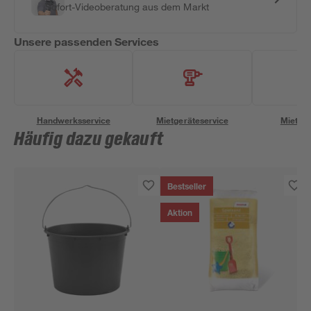
Sofort-Videoberatung aus dem Markt
Unsere passenden Services
Handwerksservice
Mietgeräteservice
Miettra
Häufig dazu gekauft
Bestseller
Aktion