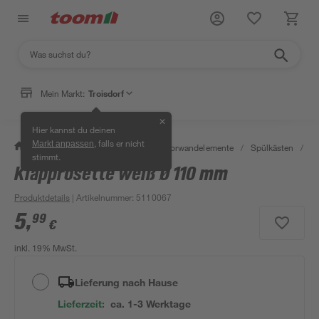
Mein Markt:
Troisdorf
✕
Hier kannst du deinen
, falls er nicht
Markt anpassen
/
Bad & Sanitär
/
Spülkästen & Vorwandelemente
/
Spülkästen
/
S
stimmt.
Klapprosette weiß Ø 110 mm
Produktdetails
| Artikelnummer
:
5110067
5
,
99
€
inkl. 19% MwSt.
Lieferung nach Hause
Lieferzeit:
ca. 1-3 Werktage