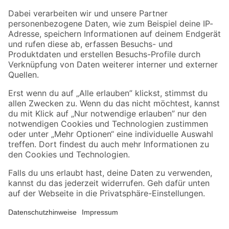
Zahlungsarten
Versandarten
Sicher einkaufen
Jetzt die toom-App herunterladen
Alle Preisangaben in EUR inkl. gesetzl. MwSt.. Die dargestellten Angebote sind unter
Umständen nicht in allen Märkten verfügbar. Die angegebenen Verfügbarkeiten beziehen
sich auf den unter "Mein Markt" ausgewählten toom Baumarkt. Alle Angebote und
Produkte nur solange der Vorrat reicht.
*Paketversand ab 59 € versandkostenfrei, gilt nicht für Artikel mit Speditionsversand, hier
fallen zusätzliche Versandkosten an.