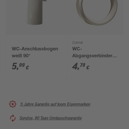
Cornat
WC-Anschlussbogen
WC-
weiß 90°
Abgangsverbinder
weiß Ø 100/110 mm
5
,
4
,
99
79
€
€
5 Jahre Garantie auf toom Eigenmarken
Sorglos, 90 Tage Umtauschgarantie