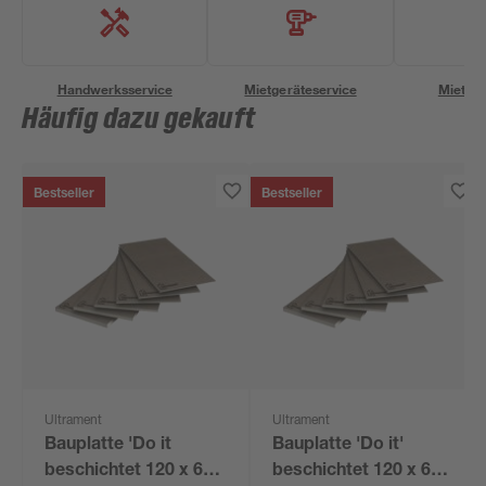
Handwerksservice
Mietgeräteservice
Miettra
Häufig dazu gekauft
Bestseller
Bestseller
Ultrament
Ultrament
Bauplatte 'Do it
Bauplatte 'Do it'
beschichtet 120 x 60
beschichtet 120 x 60