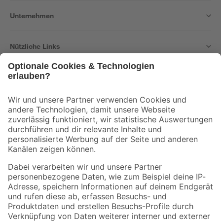
Unternehmen
Nützliche Links
Bleib auf dem Laufenden mit unserem Newsletter
Der toom Newsletter: Keine Angebote und Aktionen mehr verpassen!
Zur Newsletter Anmeldung
Folge uns
Zahlungsarten
Versandarten