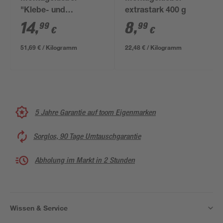
"Klebe- und
extrastark 400 g
Dichtpower" 3in1 290
14
,
8
,
99
99
€
€
g
51,69 € / Kilogramm
22,48 € / Kilogramm
5 Jahre Garantie auf toom Eigenmarken
Sorglos, 90 Tage Umtauschgarantie
Abholung im Markt in 2 Stunden
Wissen & Service