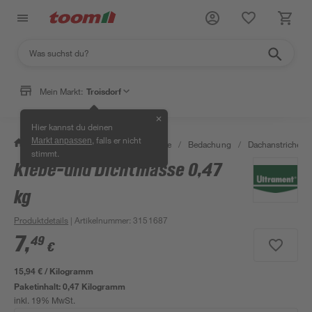
Mein Markt:
Troisdorf
✕
Hier kannst du deinen
, falls er nicht
Markt anpassen
/
Bauen & Renovieren
/
Baustoffe
/
Bedachung
/
Dachanstriche &
stimmt.
Klebe-und Dichtmasse 0,47
kg
Produktdetails
| Artikelnummer
:
3151687
7
,
49
€
15,94 € / Kilogramm
Paketinhalt:
0,47 Kilogramm
inkl. 19% MwSt.