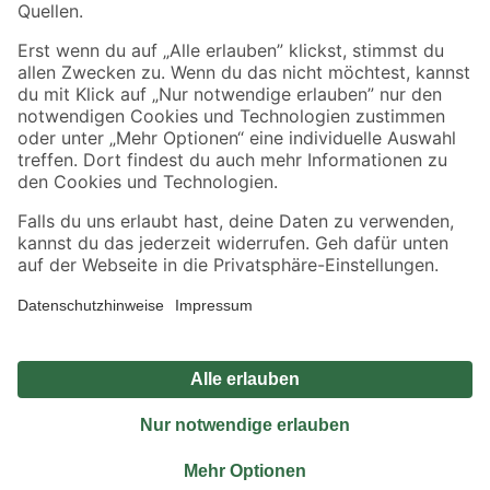
Sicher einkaufen
Jetzt die toom-App herunterladen
Alle Preisangaben in EUR inkl. gesetzl. MwSt.. Die dargestellten Angebote sind unter
Umständen nicht in allen Märkten verfügbar. Die angegebenen Verfügbarkeiten beziehen
sich auf den unter "Mein Markt" ausgewählten toom Baumarkt. Alle Angebote und
Produkte nur solange der Vorrat reicht.
*Paketversand ab 59 € versandkostenfrei, gilt nicht für Artikel mit Speditionsversand, hier
fallen zusätzliche Versandkosten an.
Datenschutz
Privatsphäre
Impressum
AGB
Nutzungsbedingungen
Widerrufsrecht
Vertrag widerrufen
Barrierefreiheit
© 2026 toom Baumarkt GmbH