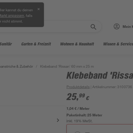
✕
ier kannst du deinen
, falls
Markt anpassen
r nicht stimmt.
Mein 
Sanitär
Garten & Freizeit
Wohnen & Haushalt
Wissen & Servic
anstriche & Zubehör
/
Klebeband 'Rissan' 60 mm x 25 m
Klebeband 'Riss
Produktdetails
| Artikelnummer
:
3100736
25
,
99
€
1,04 € / Meter
Paketinhalt:
25 Meter
inkl. 19% MwSt.