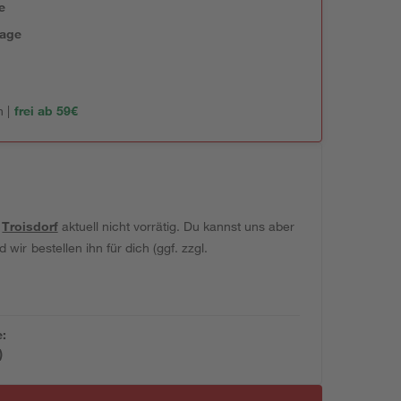
e
tage
 |
frei ab 59€
t
Troisdorf
aktuell nicht vorrätig. Du kannst uns aber
wir bestellen ihn für dich (ggf. zzgl.
e:
)