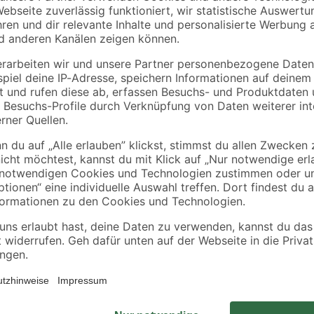
Kronospan
se
Montageschaum 500
OSB3-Verlegeplatte
+'
ml
'Cityboard'
ungeschliffen 1690 x
6
,
5
,
29
99
€
€
/ m²
634 x 12 mm
12,58 € / Liter
6,41 € / Pack
Geschmeidiges, einseitig stark kl
an Durchdringungen im Innenbere
en