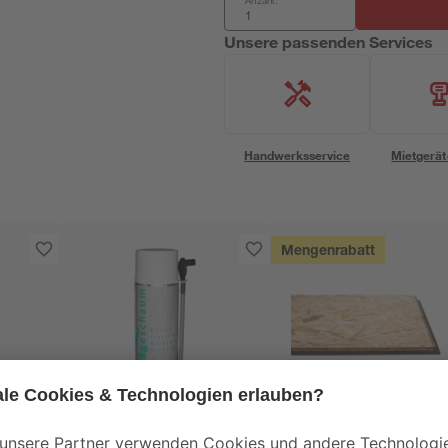
Anzahl:
Unsere passenden Services
Handwerksservice
Mietgerät
Mengenrabatt