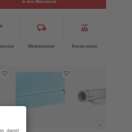
In den Warenkorb
eservice
Miettransporter
Energie sparen