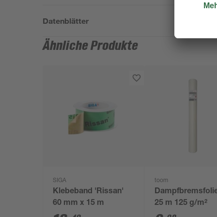
Datenblätter
Ähnliche Produkte
SIGA
toom
Klebeband 'Rissan'
Dampfbremsfolie
60 mm x 15 m
25 m 125 g/m²