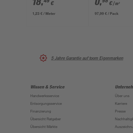
18
,
0
,
49
98
€
€
/ m²
1,23 € / Meter
97,99 € / Pack
5 Jahre Garantie auf toom Eigenmarken
Wissen & Service
Unterne
Handwerksservice
Über uns
Entsorgungsservice
Karriere
Finanzierung
Presse
Übersicht Ratgeber
Nachhaltigk
Übersicht Märkte
Auszeichn