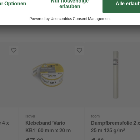
Isover
toom
 4 x
Klebeband 'Vario
Dampfbremsfolie 2 
KB1' 60 mm x 20 m
25 m 125 g/m²