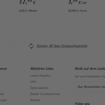
17
,
1
,
99
06
€
€
/ m²
0,90 € / Meter
52,99 € / Pack
Sorglos, 90 Tage Umtauschgarantie
hmen
Nützliche Links
Bleib auf dem Lauf
Leichte Sprache
Der toom Newsletter: K
Hilfe
Zur Newsletter 
Zahlungsarten
eit
Bestell- & Lieferservices
ungen
Versand
Folge uns