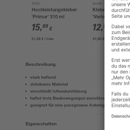
SIGA
Isover
Hochleistungskleber
Klebe-Dichtmas
'Primur' 310 ml
'Vario DoubleFit 
310 ml
15
,
12
,
99
99
€
€
51,58 € / Liter
41,90 € / Liter
Beschreibung
stark haftend
dehnbares Material
verschließt luftundurchlässig
haftet trotz Baubewegungen zuverlässig
geeignet für eine passgenaue Anbringung an Rohr
Eigenschaften