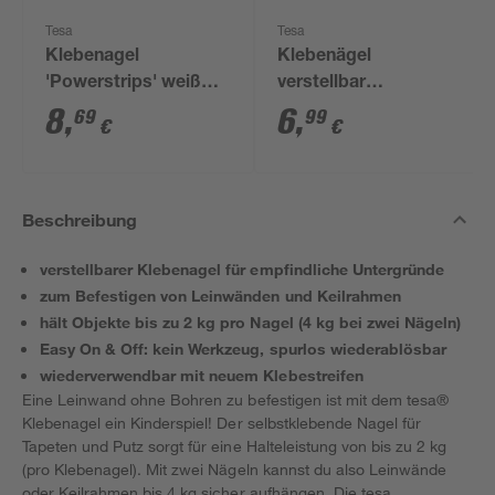
Tesa
Tesa
Klebenagel
Klebenägel
'Powerstrips' weiß
verstellbar
Tapete/Putz 1 kg, 4
Tapete/Putz weiß 2
8
,
6
,
69
99
€
€
Stück
Stück 2 kg
Beschreibung
verstellbarer Klebenagel für empfindliche Untergründe
zum Befestigen von Leinwänden und Keilrahmen
hält Objekte bis zu 2 kg pro Nagel (4 kg bei zwei Nägeln)
Easy On & Off: kein Werkzeug, spurlos wiederablösbar
wiederverwendbar mit neuem Klebestreifen
Eine Leinwand ohne Bohren zu befestigen ist mit dem tesa®
Klebenagel ein Kinderspiel! Der selbstklebende Nagel für
Tapeten und Putz sorgt für eine Halteleistung von bis zu 2 kg
(pro Klebenagel). Mit zwei Nägeln kannst du also Leinwände
oder Keilrahmen bis 4 kg sicher aufhängen. Die tesa