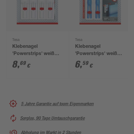
Tesa
Tesa
Klebenagel
Klebenagel
'Powerstrips' weiß
'Powerstrips' weiß
Tapete/Putz 1 kg, 4
Tapete/Putz 1 kg, 2
8
,
6
,
69
59
€
€
Stück
Stück
5 Jahre Garantie auf toom Eigenmarken
Sorglos, 90 Tage Umtauschgarantie
Abholung im Markt in 2 Stunden