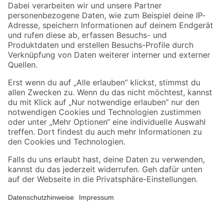
Zahlungsarten
Versandarten
Sicher einkaufen
Jetzt die toom-App herunterladen
Alle Preisangaben in EUR inkl. gesetzl. MwSt.. Die dargestellten Angebote sind unter
Umständen nicht in allen Märkten verfügbar. Die angegebenen Verfügbarkeiten beziehen
sich auf den unter "Mein Markt" ausgewählten toom Baumarkt. Alle Angebote und
Produkte nur solange der Vorrat reicht.
*Paketversand ab 59 € versandkostenfrei, gilt nicht für Artikel mit Speditionsversand, hier
fallen zusätzliche Versandkosten an.