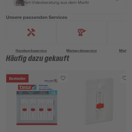
Sofort-Videoberatung aus dem Markt
Unsere passenden Services
Handwerksservice
Mietgeräteservice
Miettra
Häufig dazu gekauft
Bestseller