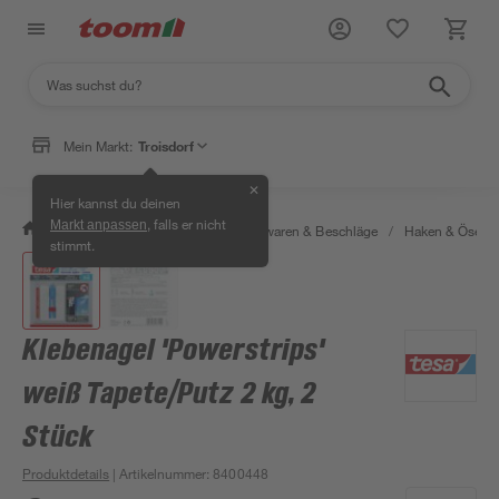
Mein Markt:
Troisdorf
✕
Hier kannst du deinen
, falls er nicht
Markt anpassen
/
Werkstatt & Maschinen
/
Eisenwaren & Beschläge
/
Haken & Ösen
stimmt.
Klebenagel 'Powerstrips'
weiß Tapete/Putz 2 kg, 2
Stück
Produktdetails
| Artikelnummer
:
8400448