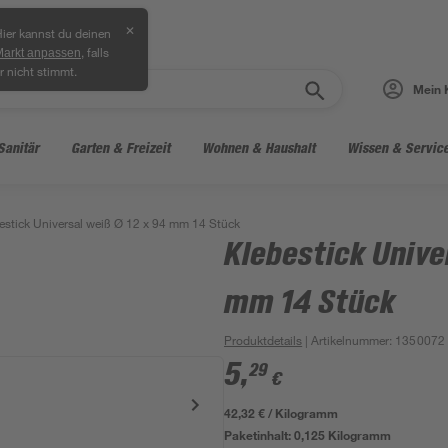
✕
ier kannst du deinen
, falls
Markt anpassen
r nicht stimmt.
Mein 
Sanitär
Garten & Freizeit
Wohnen & Haushalt
Wissen & Servic
estick Universal weiß Ø 12 x 94 mm 14 Stück
Klebestick Unive
mm 14 Stück
Produktdetails
| Artikelnummer
:
1350072
5
,
29
€
42,32 € / Kilogramm
Paketinhalt:
0,125 Kilogramm