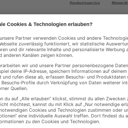
Handwerksservice
Mietgerät
Bestseller
Bosch
Küpper
Akku-Bohrschrauber
Küpper Werkbank ro
'GSR 12V-15
Professional' mit 2
119
,
279
,
99
99
€
€
Akkus, Tasche und
Zubehörset