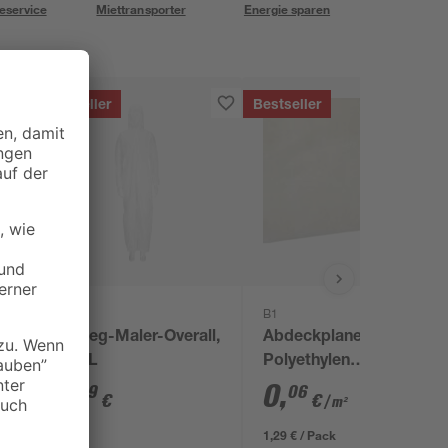
eservice
Miettransporter
Energie sparen
Bestseller
Bestseller
toom
B1
t
Einweg-Maler-Overall,
Abdeckplane
L - XL
Polyethylen
transparent 4 x 5 m
6
,
0
,
49
06
€
€
/ m²
1,29 € / Pack