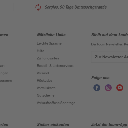
Sorglos, 90 Tage Umtauschgarantie
hmen
Nützliche Links
Bleib auf dem Lauf
Leichte Sprache
Der toom Newsletter: K
Hilfe
Zur Newsletter 
Zahlungsarten
eit
Bestell- & Lieferservices
ungen
Versand
Folge uns
Programm
Rückgabe
Vorteilskarte
Gutscheine
Verkaufsoffene Sonntage
rten
Sicher einkaufen
Jetzt die toom-App