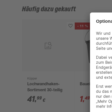
Häufig dazu gekauft
- 11 %
Küpper
Lochwandhaken-
Baueimer 12 l
Sortiment 30-teilig
41
,
1
,
99
49
€
€
1,69 €