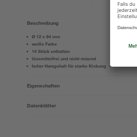
Beschreibung
Ø 12 x 94 mm
weiße Farbe
14 Stück enthalten
lösemittelfrei und nicht reizend
hoher Harzgehalt für starke Klebung
Eigenschaften
Datenblätter