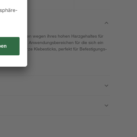
besticks sorgen wegen ihres hohen Harzgehaltes für
ine Vielzahl von Anwendungsbereichen für die sich ein
enthält 14 kurze Klebesticks, perfekt für Befestigungs-