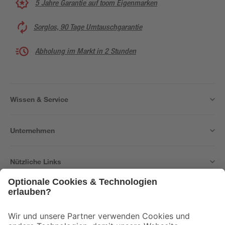
5 Jahre Garantie auf toom Eigenmarken
Sorglos, 90 Tage Umtauschgarantie
Abholung im Markt in 2 Stunden
Wissen & Service
Unternehmen
Nützliche Links
Bleib auf dem Laufenden mit unserem Newsletter
Der toom Newsletter: Keine Angebote und Aktionen mehr verpassen!