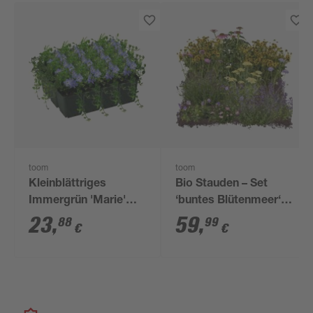
toom
toom
Kleinblättriges
Bio Stauden – Set
Immergrün 'Marie'
‘buntes Blütenmeer‘
violett 9 cm Topf,
12 Pflanzen für 2 m²
23
,
59
,
88
99
€
€
12er-Set