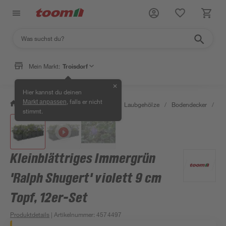
Mein Markt:
Troisdorf
✕
Hier kannst du deinen
, falls er nicht
Markt anpassen
/
Garten & Freizeit
/
Pflanzen
/
Laubgehölze
/
Bodendecker
/
Kl
stimmt.
Kleinblättriges Immergrün
'Ralph Shugert' violett 9 cm
Topf, 12er-Set
Produktdetails
| Artikelnummer
:
4574497