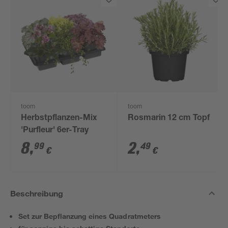
toom
toom
Herbstpflanzen-Mix
Rosmarin 12 cm Topf
'Purfleur' 6er-Tray
8
,
2
,
99
49
€
€
Beschreibung
Set zur Bepflanzung eines Quadratmeters