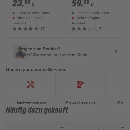
violett 9 cm Topf,
12 Pflanzen für 2 m²
23
,
59
,
88
99
€
€
12er-Set
Lieferung nach Hause
Lieferung nach Hause
Nicht verfügbar in
Nicht verfügbar in
Troisdorf
Troisdorf
(12)
(3)
Fragen zum Produkt?
Sofort-Videoberatung aus dem Markt
Unsere passenden Services
Handwerksservice
Mietgeräteservice
Miettra
Häufig dazu gekauft