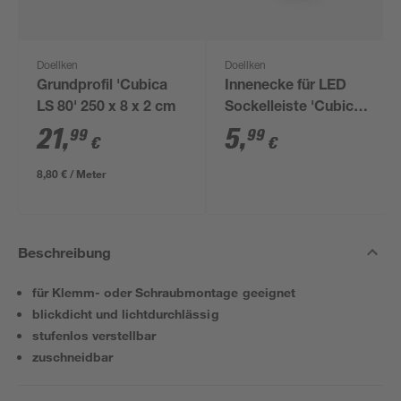
Doellken
Doellken
Grundprofil 'Cubica
Innenecke für LED
LS 80' 250 x 8 x 2 cm
Sockelleiste 'Cubica
LS 80' anthrazit
21
,
5
,
99
99
€
€
8,80 € / Meter
Beschreibung
für Klemm- oder Schraubmontage geeignet
blickdicht und lichtdurchlässig
stufenlos verstellbar
zuschneidbar