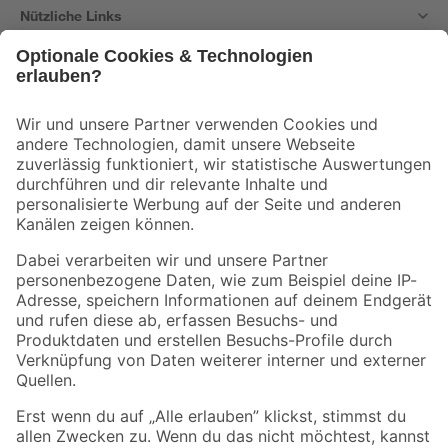
Nützliche Links
Bleib auf dem Laufenden mit unserem Newsletter
Der toom Newsletter: Keine Angebote und Aktionen mehr verpassen!
Zur Newsletter Anmeldung
Folge uns
Zahlungsarten
Versandarten
Sicher einkaufen