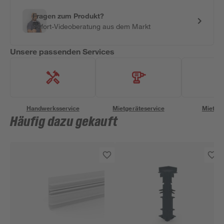
Fragen zum Produkt?
Sofort-Videoberatung aus dem Markt
Unsere passenden Services
Handwerksservice
Mietgeräteservice
Miettra
Häufig dazu gekauft