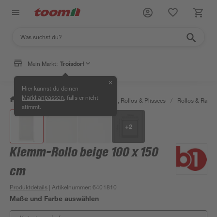
Mein Markt:
Troisdorf
✕
Hier kannst du deinen
, falls er nicht
Markt anpassen
/
Wohnen & Haushalt
/
Jalousien, Rollos & Plissees
/
Rollos & Raffro
stimmt.
+
2
Klemm-Rollo beige 100 x 150
cm
Produktdetails
| Artikelnummer
:
6401810
Maße und Farbe auswählen